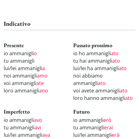
Indicativo
Presente
Passato prossimo
io ammanigli
o
io ho ammanigli
ato
tu ammanigli
tu hai ammanigli
ato
lui/lei ammanigli
a
lui/lei ha ammanigli
ato
noi ammanigli
amo
noi abbiamo
voi ammanigli
ate
ammanigli
ato
loro ammanigli
ano
voi avete ammanigli
ato
loro hanno ammanigli
ato
Imperfetto
Futuro
io ammanigli
avo
io ammanigli
erò
tu ammanigli
avi
tu ammanigli
erai
lui/lei ammanigli
ava
lui/lei ammanigli
erà