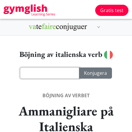
Gratis test
Böjning av italienska verb
BÖJNING AV VERBET
Ammanigliare på
Italienska