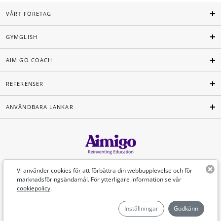
VÅRT FÖRETAG
GYMGLISH
AIMIGO COACH
REFERENSER
ANVÄNDBARA LÄNKAR
Svenska
Vi använder cookies för att förbättra din webbupplevelse och för
marknadsföringsändamål. För ytterligare information se vår
cookiepolicy
.
©Aimigo 2026
Inställningar
Godkänn