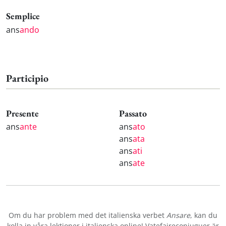
Semplice
ans
ando
Participio
Presente
Passato
ans
ante
ans
ato
ans
ata
ans
ati
ans
ate
Om du har problem med det italienska verbet
Ansare
, kan du
kolla in våra
lektioner i italienska online
! Vatefaireconjuguer är