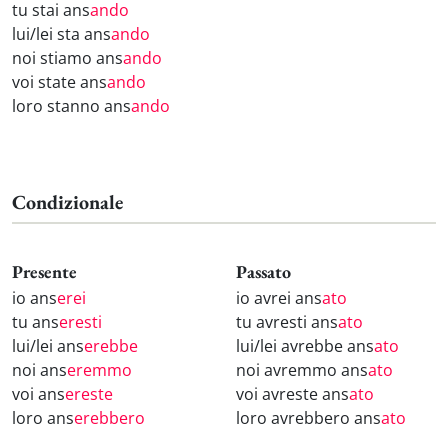
tu stai ans
ando
lui/lei sta ans
ando
noi stiamo ans
ando
voi state ans
ando
loro stanno ans
ando
Condizionale
Presente
Passato
io ans
erei
io avrei ans
ato
tu ans
eresti
tu avresti ans
ato
lui/lei ans
erebbe
lui/lei avrebbe ans
ato
noi ans
eremmo
noi avremmo ans
ato
voi ans
ereste
voi avreste ans
ato
loro ans
erebbero
loro avrebbero ans
ato