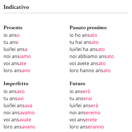
Indicativo
Presente
Passato prossimo
io ans
o
io ho ans
ato
tu ans
i
tu hai ans
ato
lui/lei ans
a
lui/lei ha ans
ato
noi ans
iamo
noi abbiamo ans
ato
voi ans
ate
voi avete ans
ato
loro ans
ano
loro hanno ans
ato
Imperfetto
Futuro
io ans
avo
io ans
erò
tu ans
avi
tu ans
erai
lui/lei ans
ava
lui/lei ans
erà
noi ans
avamo
noi ans
eremo
voi ans
avate
voi ans
erete
loro ans
avano
loro ans
eranno