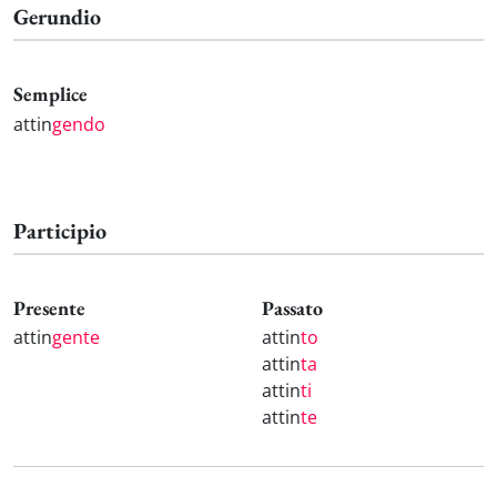
Gerundio
Semplice
attin
gendo
Participio
Presente
Passato
attin
gente
attin
to
attin
ta
attin
ti
attin
te