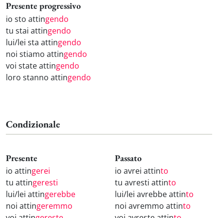
Presente progressivo
io sto attin
gendo
tu stai attin
gendo
lui/lei sta attin
gendo
noi stiamo attin
gendo
voi state attin
gendo
loro stanno attin
gendo
Condizionale
Presente
Passato
io attin
gerei
io avrei attin
to
tu attin
geresti
tu avresti attin
to
lui/lei attin
gerebbe
lui/lei avrebbe attin
to
noi attin
geremmo
noi avremmo attin
to
voi attin
gereste
voi avreste attin
to