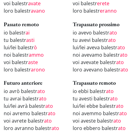
voi balestr
avate
voi balestr
erete
loro balestr
avano
loro balestr
eranno
Passato remoto
Trapassato prossimo
io balestr
ai
io avevo balestr
ato
tu balestr
asti
tu avevi balestr
ato
lui/lei balestr
ò
lui/lei aveva balestr
ato
noi balestr
ammo
noi avevamo balestr
ato
voi balestr
aste
voi avevate balestr
ato
loro balestr
arono
loro avevano balestr
ato
Futuro anteriore
Trapassato remoto
io avrò balestr
ato
io ebbi balestr
ato
tu avrai balestr
ato
tu avesti balestr
ato
lui/lei avrà balestr
ato
lui/lei ebbe balestr
ato
noi avremo balestr
ato
noi avemmo balestr
ato
voi avrete balestr
ato
voi aveste balestr
ato
loro avranno balestr
ato
loro ebbero balestr
ato