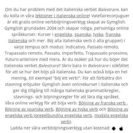
Om du har problem med det italienska verbet
Balestrare
, kan
du kolla in våra
lektioner i italienska online
! Vatefaireconjuguer
är ett gratis online verbböjningsverktyg skapat av Gymglish.
Gymglish grundades 2004 och skapar roliga, personliga online
språkkurser: Kurser i
engelska
,
spanska
,
tyska
,
franska
,
italienska
och mer. Böj alla italienska verb (i alla grupper) i
varje tempus och modus: Indicativo, Passato remoto,
Trapassato remoto, Passato, Imperfetto, Trapassato prossimo,
Futuro anteriore med mera. Är du osäker på hur du böjer det
italienska verbet
Balestrare
? Skriv bara in
Balestrare
i sökfältet
för att se hur det böjs på italienska. Du kan också böja en hel
mening, till exempel ”böj ett verb!”. För att förbättra din
stavning erbjuder Gymglish även onlinekurser i italienska och
ger dig tillgång till många italienska grammatikregler,
stavnings- och böjningsregler för att lära dig språket.
Våra online verktyg för att böja verb:
Böjning av franska verb
,
Böjning av spanska verb
,
Böjning av tyska verb
och
Böjning av
engelska verb
(
oregelbundna engelska verb
,
modala engelska
verb
).
Ladda ner våra verbböjningsverktyg utan kostnad: