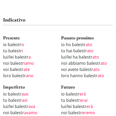
Indicativo
Presente
Passato prossimo
io balestr
o
io ho balestr
ato
tu balestr
i
tu hai balestr
ato
lui/lei balestr
a
lui/lei ha balestr
ato
noi balestr
iamo
noi abbiamo balestr
ato
voi balestr
ate
voi avete balestr
ato
loro balestr
ano
loro hanno balestr
ato
Imperfetto
Futuro
io balestr
avo
io balestr
erò
tu balestr
avi
tu balestr
erai
lui/lei balestr
ava
lui/lei balestr
erà
noi balestr
avamo
noi balestr
eremo