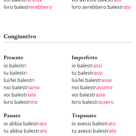
loro balestr
erebbero
loro avrebbero balestr
ato
Congiuntivo
Presente
Imperfetto
io balestr
i
io balestr
assi
tu balestr
i
tu balestr
assi
lui/lei balestr
i
lui/lei balestr
asse
noi balestr
iamo
noi balestr
assimo
voi balestr
iate
voi balestr
aste
loro balestr
ino
loro balestr
assero
Passato
Trapassato
io abbia balestr
ato
io avessi balestr
ato
tu abbia balestr
ato
tu avessi balestr
ato