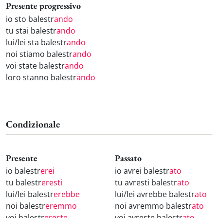
Presente progressivo
io sto balestr
ando
tu stai balestr
ando
lui/lei sta balestr
ando
noi stiamo balestr
ando
voi state balestr
ando
loro stanno balestr
ando
Condizionale
Presente
Passato
io balestr
erei
io avrei balestr
ato
tu balestr
eresti
tu avresti balestr
ato
lui/lei balestr
erebbe
lui/lei avrebbe balestr
ato
noi balestr
eremmo
noi avremmo balestr
ato
voi balestr
ereste
voi avreste balestr
ato