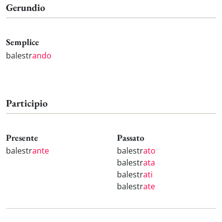
Gerundio
Semplice
balestr
ando
Participio
Presente
Passato
balestr
ante
balestr
ato
balestr
ata
balestr
ati
balestr
ate