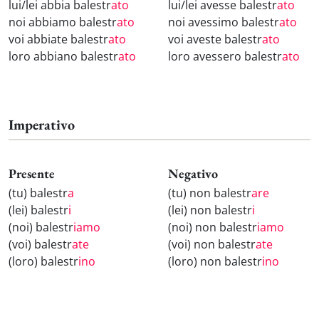
lui/lei abbia balestr
ato
lui/lei avesse balestr
ato
noi abbiamo balestr
ato
noi avessimo balestr
ato
voi abbiate balestr
ato
voi aveste balestr
ato
loro abbiano balestr
ato
loro avessero balestr
ato
Imperativo
Presente
Negativo
(tu) balestr
a
(tu) non balestr
are
(lei) balestr
i
(lei) non balestr
i
(noi) balestr
iamo
(noi) non balestr
iamo
(voi) balestr
ate
(voi) non balestr
ate
(loro) balestr
ino
(loro) non balestr
ino