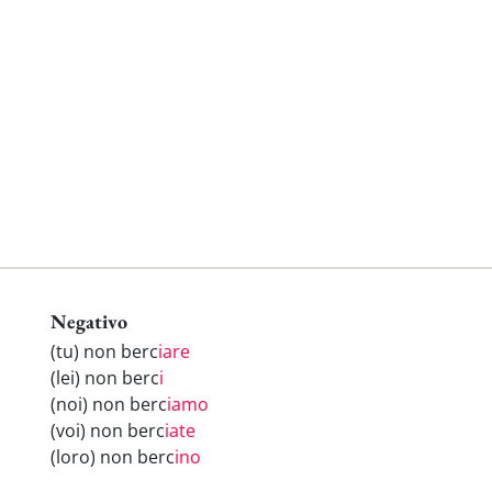
Negativo
(tu) non berc
iare
(lei) non berc
i
(noi) non berc
iamo
(voi) non berc
iate
(loro) non berc
ino