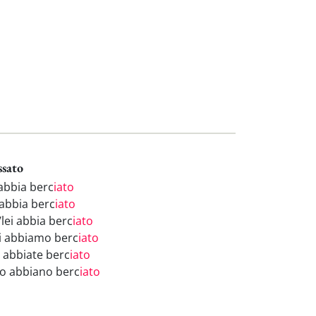
ssato
 abbia berc
iato
 abbia berc
iato
/lei abbia berc
iato
i abbiamo berc
iato
i abbiate berc
iato
ro abbiano berc
iato