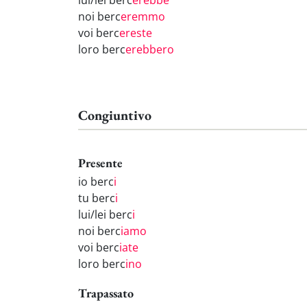
lui/lei berc
erebbe
noi berc
eremmo
voi berc
ereste
loro berc
erebbero
Congiuntivo
Presente
io berc
i
tu berc
i
lui/lei berc
i
noi berc
iamo
voi berc
iate
loro berc
ino
Trapassato