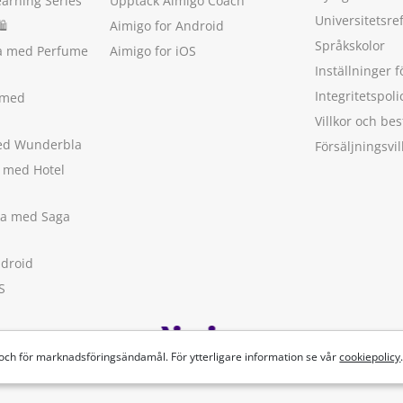
earning Series
Upptäck Aimigo Coach
Universitetsre
🛍
Aimigo for Android
Språkskolor
ka med Perfume
Aimigo for iOS
Inställninger f
Integritetspoli
 med
Villkor och b
med Wunderbla
Försäljningsvil
a med Hotel
ska med Saga
ndroid
S
 och för marknadsföringsändamål. För ytterligare information se vår
cookiepolicy