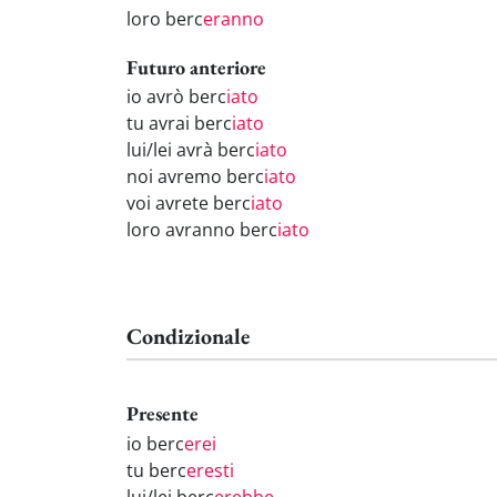
loro berc
eranno
Futuro anteriore
io avrò berc
iato
tu avrai berc
iato
lui/lei avrà berc
iato
noi avremo berc
iato
voi avrete berc
iato
loro avranno berc
iato
Condizionale
Presente
io berc
erei
tu berc
eresti