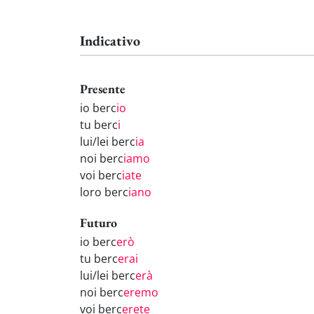
Indicativo
Presente
io berc
io
tu berc
i
lui/lei berc
ia
noi berc
iamo
voi berc
iate
loro berc
iano
Futuro
io berc
erò
tu berc
erai
lui/lei berc
erà
noi berc
eremo
voi berc
erete