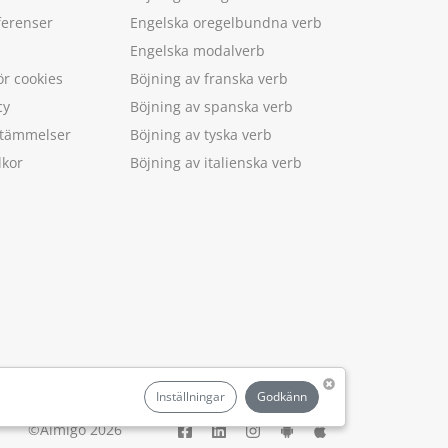
ferenser
Engelska oregelbundna verb
Engelska modalverb
ör cookies
Böjning av franska verb
cy
Böjning av spanska verb
estämmelser
Böjning av tyska verb
lkor
Böjning av italienska verb
.
Inställningar
Godkänn
©Aimigo 2026