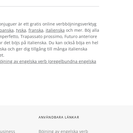
onjuguer är ett gratis online verbböjningsverktyg
panska
,
tyska
,
franska
,
italienska
och mer. Böj alla
Imperfetto, Trapassato prossimo, Futuro anteriore
hur det böjs på italienska. Du kan också böja en hel
ska och ger dig tillgång till många italienska
et.
öjning av engelska verb
(
oregelbundna engelska
ANVÄNDBARA LÄNKAR
Business
Böjning av engelska verb