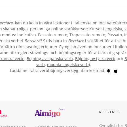
erciare
, kan du kolla in våra
lektioner i italienska online
! Vatefairec
skapar roliga, personliga online språkkurser: Kurser i
engelska
,
s
och modus: Indicativo, Passato remoto, Trapassato remoto, Passato, 
ienska verbet
Berciare
? Skriv bara in
Berciare
i sökfältet för att se 
 förbättra din stavning erbjuder Gymglish även onlinekurser i italien
ammatikregler, stavnings- och böjningsregler för att lära dig språk
 franska verb
,
Böjning av spanska verb
,
Böjning av tyska verb
och
B
verb
,
modala engelska verb
).
Ladda ner våra verbböjningsverktyg utan kostnad:
REFERENSER
Gymglish for 