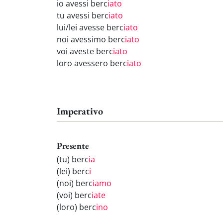
io avessi berc
iato
tu avessi berc
iato
lui/lei avesse berc
iato
noi avessimo berc
iato
voi aveste berc
iato
loro avessero berc
iato
Imperativo
Presente
(tu) berc
ia
(lei) berc
i
(noi) berc
iamo
(voi) berc
iate
(loro) berc
ino