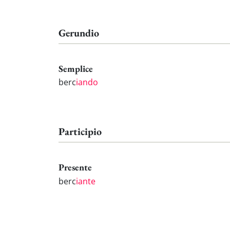
Gerundio
Semplice
berc
iando
Participio
Presente
berc
iante