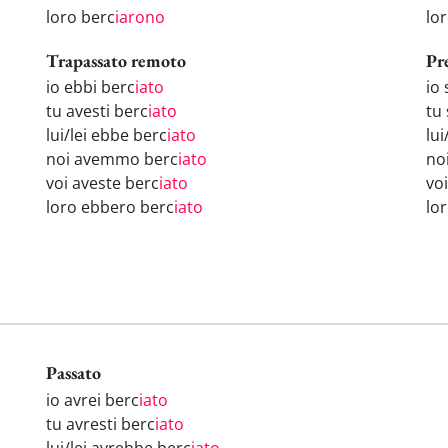
loro berc
iarono
lo
Trapassato remoto
Pr
io ebbi berc
iato
io 
tu avesti berc
iato
tu 
lui/lei ebbe berc
iato
lui
noi avemmo berc
iato
no
voi aveste berc
iato
voi
loro ebbero berc
iato
lo
Passato
io avrei berc
iato
tu avresti berc
iato