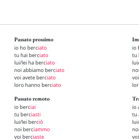
Passato prossimo
Im
io ho berc
iato
io
tu hai berc
iato
tu
lui/lei ha berc
iato
lui
noi abbiamo berc
iato
no
voi avete berc
iato
vo
loro hanno berc
iato
lo
Passato remoto
Tr
io berc
iai
io
tu berc
iasti
tu
lui/lei berc
iò
lui
noi berc
iammo
no
voi berc
iaste
vo