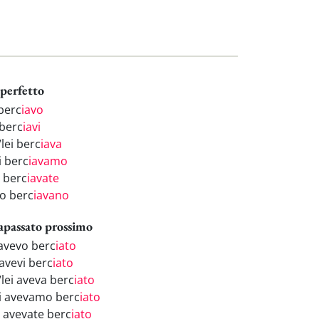
perfetto
 berc
iavo
 berc
iavi
/lei berc
iava
i berc
iavamo
i berc
iavate
ro berc
iavano
apassato prossimo
 avevo berc
iato
 avevi berc
iato
/lei aveva berc
iato
i avevamo berc
iato
i avevate berc
iato