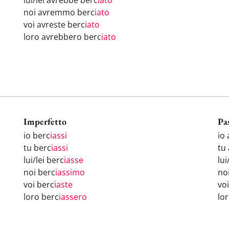
lui/lei avrebbe berc
iato
noi avremmo berc
iato
voi avreste berc
iato
loro avrebbero berc
iato
Imperfetto
Pa
io berc
iassi
io
tu berc
iassi
tu
lui/lei berc
iasse
lui
noi berc
iassimo
no
voi berc
iaste
vo
loro berc
iassero
lo