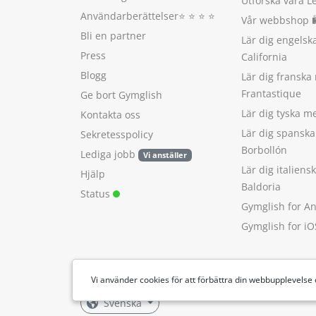
Utforska våra L
Användarberättelser
⭐️ ⭐️ ⭐️ ⭐️
Vår webbshop 
Bli en partner
Lär dig engels
Press
California
Blogg
Lär dig franska
Frantastique
Ge bort Gymglish
Lär dig tyska 
Kontakta oss
Lär dig spansk
Sekretesspolicy
Borbollón
Lediga jobb
Vi anställer
Lär dig italien
Hjälp
Baldoria
Status
Gymglish for A
Gymglish for iO
Vi använder cookies för att förbättra din webbupplevelse
Svenska