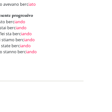
ro avevano berc
iato
esente progressivo
sto berc
iando
stai berc
iando
/lei sta berc
iando
i stiamo berc
iando
 state berc
iando
ro stanno berc
iando