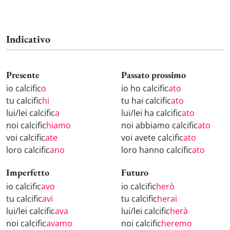
Indicativo
Presente
Passato prossimo
io calcific
o
io ho calcific
ato
tu calcific
hi
tu hai calcific
ato
lui/lei calcific
a
lui/lei ha calcific
ato
noi calcific
hiamo
noi abbiamo calcific
ato
voi calcific
ate
voi avete calcific
ato
loro calcific
ano
loro hanno calcific
ato
Imperfetto
Futuro
io calcific
avo
io calcific
herò
tu calcific
avi
tu calcific
herai
lui/lei calcific
ava
lui/lei calcific
herà
noi calcific
avamo
noi calcific
heremo