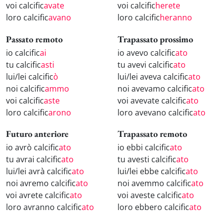
voi calcific
avate
voi calcific
herete
loro calcific
avano
loro calcific
heranno
Passato remoto
Trapassato prossimo
io calcific
ai
io avevo calcific
ato
tu calcific
asti
tu avevi calcific
ato
lui/lei calcific
ò
lui/lei aveva calcific
ato
noi calcific
ammo
noi avevamo calcific
ato
voi calcific
aste
voi avevate calcific
ato
loro calcific
arono
loro avevano calcific
ato
Futuro anteriore
Trapassato remoto
io avrò calcific
ato
io ebbi calcific
ato
tu avrai calcific
ato
tu avesti calcific
ato
lui/lei avrà calcific
ato
lui/lei ebbe calcific
ato
noi avremo calcific
ato
noi avemmo calcific
ato
voi avrete calcific
ato
voi aveste calcific
ato
loro avranno calcific
ato
loro ebbero calcific
ato