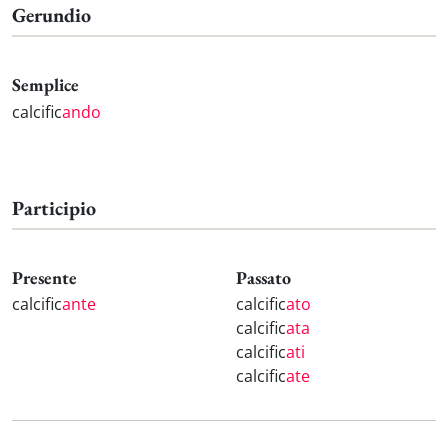
Gerundio
Semplice
calcific
ando
Participio
Presente
Passato
calcific
ante
calcific
ato
calcific
ata
calcific
ati
calcific
ate