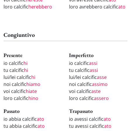
loro calcific
herebbero
loro avrebbero calcific
ato
Congiuntivo
Presente
Imperfetto
io calcific
hi
io calcific
assi
tu calcific
hi
tu calcific
assi
lui/lei calcific
hi
lui/lei calcific
asse
noi calcific
hiamo
noi calcific
assimo
voi calcific
hiate
voi calcific
aste
loro calcific
hino
loro calcific
assero
Passato
Trapassato
io abbia calcific
ato
io avessi calcific
ato
tu abbia calcific
ato
tu avessi calcific
ato