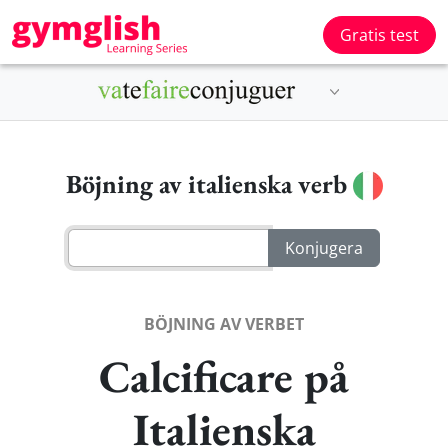
Gratis test
Böjning av italienska verb
BÖJNING AV VERBET
Calcificare på
Italienska