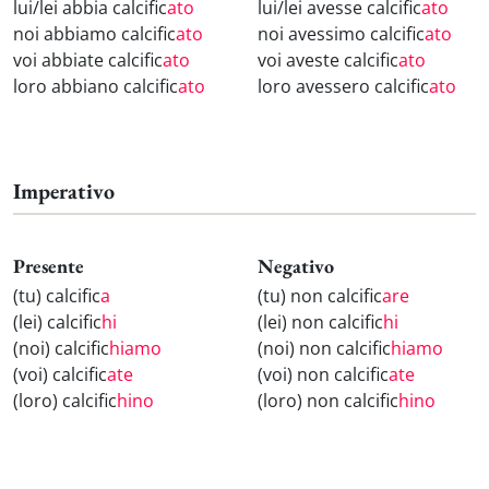
lui/lei abbia calcific
ato
lui/lei avesse calcific
ato
noi abbiamo calcific
ato
noi avessimo calcific
ato
voi abbiate calcific
ato
voi aveste calcific
ato
loro abbiano calcific
ato
loro avessero calcific
ato
Imperativo
Presente
Negativo
(tu) calcific
a
(tu) non calcific
are
(lei) calcific
hi
(lei) non calcific
hi
(noi) calcific
hiamo
(noi) non calcific
hiamo
(voi) calcific
ate
(voi) non calcific
ate
(loro) calcific
hino
(loro) non calcific
hino