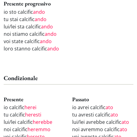
Presente progressivo
io sto calcific
ando
tu stai calcific
ando
lui/lei sta calcific
ando
noi stiamo calcific
ando
voi state calcific
ando
loro stanno calcific
ando
Condizionale
Presente
Passato
io calcific
herei
io avrei calcific
ato
tu calcific
heresti
tu avresti calcific
ato
lui/lei calcific
herebbe
lui/lei avrebbe calcific
ato
noi calcific
heremmo
noi avremmo calcific
ato
voi calcific
hereste
voi avreste calcific
ato