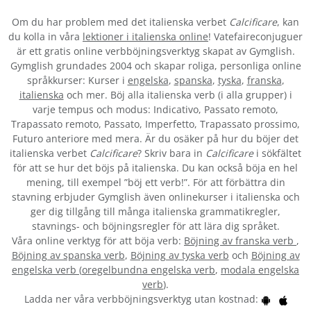
Om du har problem med det italienska verbet
Calcificare
, kan
du kolla in våra
lektioner i italienska online
! Vatefaireconjuguer
är ett gratis online verbböjningsverktyg skapat av Gymglish.
Gymglish grundades 2004 och skapar roliga, personliga online
språkkurser: Kurser i
engelska
,
spanska
,
tyska
,
franska
,
italienska
och mer. Böj alla italienska verb (i alla grupper) i
varje tempus och modus: Indicativo, Passato remoto,
Trapassato remoto, Passato, Imperfetto, Trapassato prossimo,
Futuro anteriore med mera. Är du osäker på hur du böjer det
italienska verbet
Calcificare
? Skriv bara in
Calcificare
i sökfältet
för att se hur det böjs på italienska. Du kan också böja en hel
mening, till exempel ”böj ett verb!”. För att förbättra din
stavning erbjuder Gymglish även onlinekurser i italienska och
ger dig tillgång till många italienska grammatikregler,
stavnings- och böjningsregler för att lära dig språket.
Våra online verktyg för att böja verb:
Böjning av franska verb
,
Böjning av spanska verb
,
Böjning av tyska verb
och
Böjning av
engelska verb
(
oregelbundna engelska verb
,
modala engelska
verb
).
Ladda ner våra verbböjningsverktyg utan kostnad: