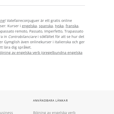
ine
! Vatefaireconjuguer är ett gratis online
ser: Kurser i
engelska
,
spanska
,
tyska
,
franska
,
rapassato remoto, Passato, Imperfetto, Trapassato
ra in
Controbilanciare
i sökfältet för att se hur det
der Gymglish även onlinekurser i italienska och ger
tt lära dig språket.
öjning av engelska verb
(
oregelbundna engelska
ANVÄNDBARA LÄNKAR
Business
Böjning av engelska verb