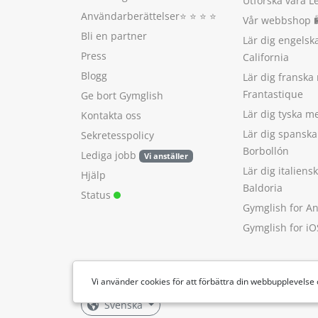
Utforska våra L
Användarberättelser
⭐️ ⭐️ ⭐️ ⭐️
Vår webbshop 
Bli en partner
Lär dig engels
Press
California
Blogg
Lär dig franska
Frantastique
Ge bort Gymglish
Lär dig tyska 
Kontakta oss
Lär dig spansk
Sekretesspolicy
Borbollón
Lediga jobb
Vi anställer
Lär dig italien
Hjälp
Baldoria
Status
Gymglish for A
Gymglish for iO
Vi använder cookies för att förbättra din webbupplevelse
Svenska