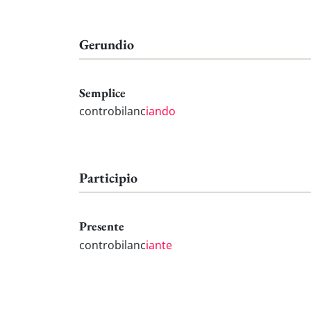
Gerundio
Semplice
controbilanc
iando
Participio
Presente
controbilanc
iante