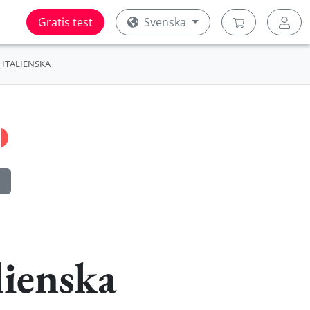
Gratis test
Svenska
ITALIENSKA
lienska