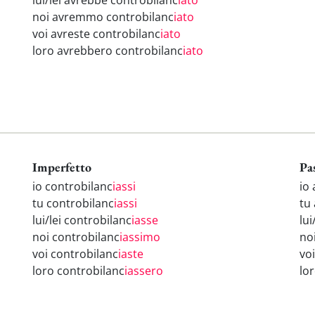
lui/lei avrebbe controbilanc
iato
noi avremmo controbilanc
iato
voi avreste controbilanc
iato
loro avrebbero controbilanc
iato
Imperfetto
Pa
io controbilanc
iassi
io
tu controbilanc
iassi
tu
lui/lei controbilanc
iasse
lui
noi controbilanc
iassimo
no
voi controbilanc
iaste
vo
loro controbilanc
iassero
lo