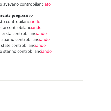
ro avevano controbilanc
iato
esente progressivo
 sto controbilanc
iando
 stai controbilanc
iando
/lei sta controbilanc
iando
i stiamo controbilanc
iando
i state controbilanc
iando
ro stanno controbilanc
iando