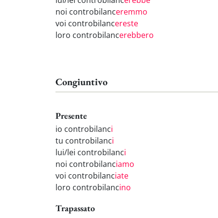
lui/lei controbilanc
erebbe
noi controbilanc
eremmo
voi controbilanc
ereste
loro controbilanc
erebbero
Congiuntivo
Presente
io controbilanc
i
tu controbilanc
i
lui/lei controbilanc
i
noi controbilanc
iamo
voi controbilanc
iate
loro controbilanc
ino
Trapassato