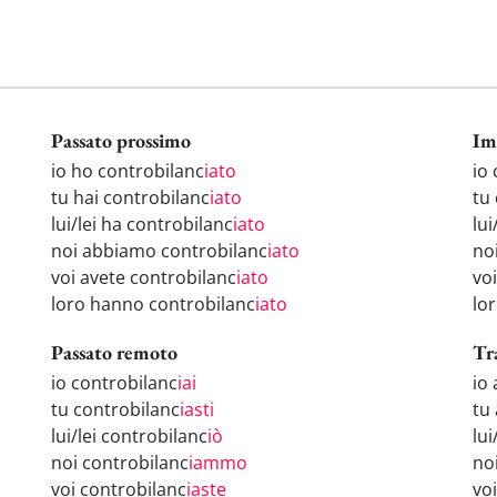
Passato prossimo
Im
io ho controbilanc
iato
io
tu hai controbilanc
iato
tu
lui/lei ha controbilanc
iato
lui
noi abbiamo controbilanc
iato
no
voi avete controbilanc
iato
vo
loro hanno controbilanc
iato
lo
Passato remoto
Tr
io controbilanc
iai
io
tu controbilanc
iasti
tu
lui/lei controbilanc
iò
lui
noi controbilanc
iammo
no
voi controbilanc
iaste
vo