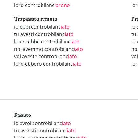
loro controbilanc
iarono
lo
Trapassato remoto
Pr
io ebbi controbilanc
iato
io
tu avesti controbilanc
iato
tu
lui/lei ebbe controbilanc
iato
lui
noi avemmo controbilanc
iato
no
voi aveste controbilanc
iato
vo
loro ebbero controbilanc
iato
lo
Passato
io avrei controbilanc
iato
tu avresti controbilanc
iato