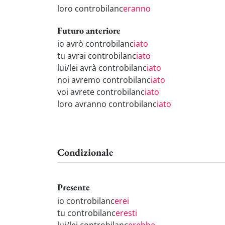
loro controbilanc
eranno
Futuro anteriore
io avrò controbilanc
iato
tu avrai controbilanc
iato
lui/lei avrà controbilanc
iato
noi avremo controbilanc
iato
voi avrete controbilanc
iato
loro avranno controbilanc
iato
Condizionale
Presente
io controbilanc
erei
tu controbilanc
eresti