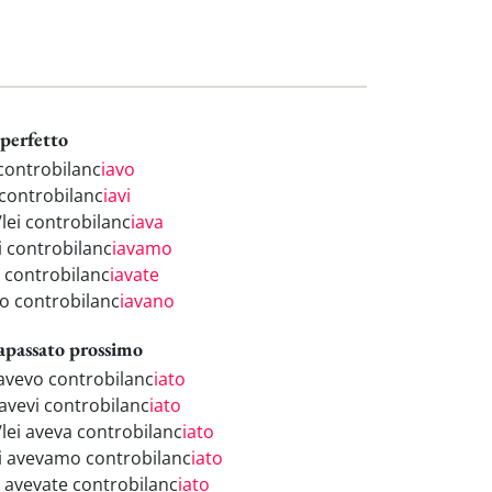
perfetto
 controbilanc
iavo
 controbilanc
iavi
/lei controbilanc
iava
i controbilanc
iavamo
i controbilanc
iavate
ro controbilanc
iavano
apassato prossimo
 avevo controbilanc
iato
 avevi controbilanc
iato
/lei aveva controbilanc
iato
i avevamo controbilanc
iato
i avevate controbilanc
iato