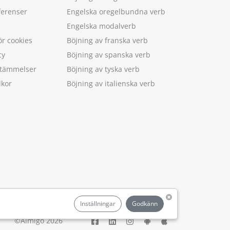
ferenser
Engelska oregelbundna verb
Engelska modalverb
ör cookies
Böjning av franska verb
cy
Böjning av spanska verb
estämmelser
Böjning av tyska verb
lkor
Böjning av italienska verb
.
Inställningar
Godkänn
©Aimigo 2026