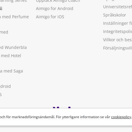
earning Series
Upptäck Aimigo Coach
Universitetsre
🛍
Aimigo for Android
Språkskolor
ka med Perfume
Aimigo for iOS
Inställninger f
Integritetspoli
 med
Villkor och b
med Wunderbla
Försäljningsvil
a med Hotel
ska med Saga
ndroid
S
 och för marknadsföringsändamål. För ytterligare information se vår
cookiepolicy