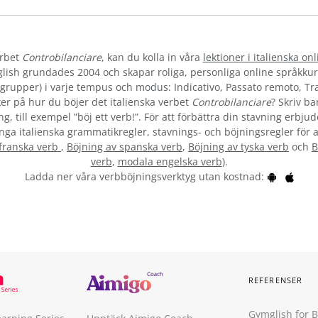
erbet
Controbilanciare
, kan du kolla in våra
lektioner i italienska onl
lish grundades 2004 och skapar roliga, personliga online språkkur
la grupper) i varje tempus och modus: Indicativo, Passato remoto, T
er på hur du böjer det italienska verbet
Controbilanciare
? Skriv ba
g, till exempel ”böj ett verb!”. För att förbättra din stavning erbju
ånga italienska grammatikregler, stavnings- och böjningsregler för a
 franska verb
,
Böjning av spanska verb
,
Böjning av tyska verb
och
B
verb
,
modala engelska verb
).
Ladda ner våra verbböjningsverktyg utan kostnad:
REFERENSER
Gymglish for 