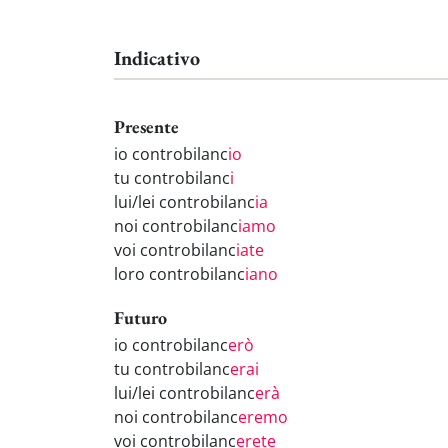
Indicativo
Presente
io controbilanc
io
tu controbilanc
i
lui/lei controbilanc
ia
noi controbilanc
iamo
voi controbilanc
iate
loro controbilanc
iano
Futuro
io controbilanc
erò
tu controbilanc
erai
lui/lei controbilanc
erà
noi controbilanc
eremo
voi controbilanc
erete