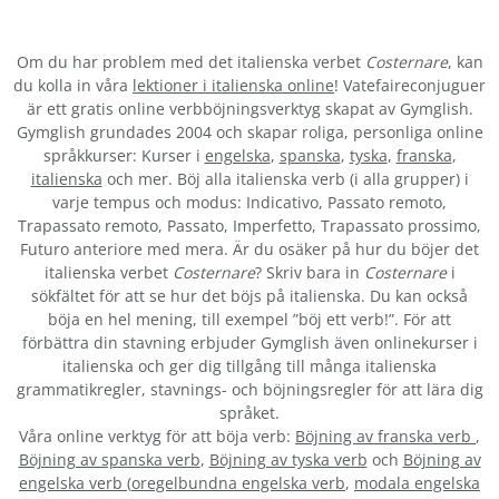
Om du har problem med det italienska verbet
Costernare
, kan
du kolla in våra
lektioner i italienska online
! Vatefaireconjuguer
är ett gratis online verbböjningsverktyg skapat av Gymglish.
Gymglish grundades 2004 och skapar roliga, personliga online
språkkurser: Kurser i
engelska
,
spanska
,
tyska
,
franska
,
italienska
och mer. Böj alla italienska verb (i alla grupper) i
varje tempus och modus: Indicativo, Passato remoto,
Trapassato remoto, Passato, Imperfetto, Trapassato prossimo,
Futuro anteriore med mera. Är du osäker på hur du böjer det
italienska verbet
Costernare
? Skriv bara in
Costernare
i
sökfältet för att se hur det böjs på italienska. Du kan också
böja en hel mening, till exempel ”böj ett verb!”. För att
förbättra din stavning erbjuder Gymglish även onlinekurser i
italienska och ger dig tillgång till många italienska
grammatikregler, stavnings- och böjningsregler för att lära dig
språket.
Våra online verktyg för att böja verb:
Böjning av franska verb
,
Böjning av spanska verb
,
Böjning av tyska verb
och
Böjning av
engelska verb
(
oregelbundna engelska verb
,
modala engelska