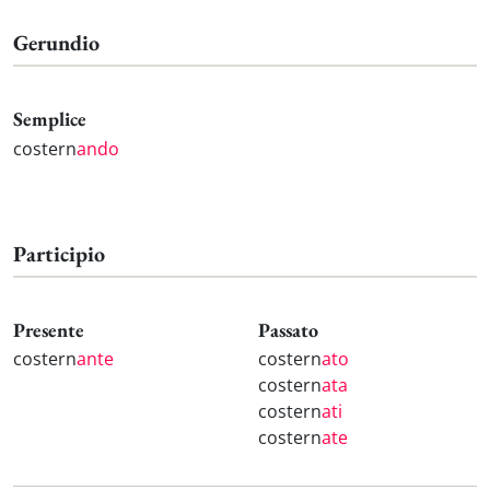
Gerundio
Semplice
costern
ando
Participio
Presente
Passato
costern
ante
costern
ato
costern
ata
costern
ati
costern
ate