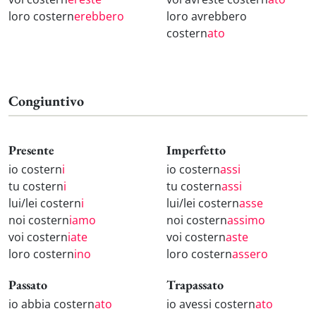
loro costern
erebbero
loro avrebbero
costern
ato
Congiuntivo
Presente
Imperfetto
io costern
i
io costern
assi
tu costern
i
tu costern
assi
lui/lei costern
i
lui/lei costern
asse
noi costern
iamo
noi costern
assimo
voi costern
iate
voi costern
aste
loro costern
ino
loro costern
assero
Passato
Trapassato
io abbia costern
ato
io avessi costern
ato