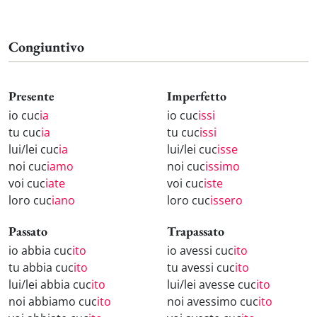
Congiuntivo
Presente
Imperfetto
io cuc
ia
io cuc
issi
tu cuc
ia
tu cuc
issi
lui/lei cuc
ia
lui/lei cuc
isse
noi cuc
iamo
noi cuc
issimo
voi cuc
iate
voi cuc
iste
loro cuc
iano
loro cuc
issero
Passato
Trapassato
io abbia cuc
ito
io avessi cuc
ito
tu abbia cuc
ito
tu avessi cuc
ito
lui/lei abbia cuc
ito
lui/lei avesse cuc
ito
noi abbiamo cuc
ito
noi avessimo cuc
ito