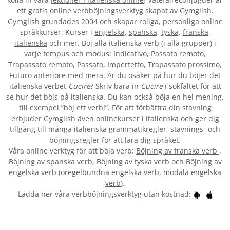
ett gratis online verbböjningsverktyg skapat av Gymglish.
Gymglish grundades 2004 och skapar roliga, personliga online
språkkurser: Kurser i
engelska
,
spanska
,
tyska
,
franska
,
italienska
och mer. Böj alla italienska verb (i alla grupper) i
varje tempus och modus: Indicativo, Passato remoto,
Trapassato remoto, Passato, Imperfetto, Trapassato prossimo,
Futuro anteriore med mera. Är du osäker på hur du böjer det
italienska verbet
Cucire
? Skriv bara in
Cucire
i sökfältet för att
se hur det böjs på italienska. Du kan också böja en hel mening,
till exempel ”böj ett verb!”. För att förbättra din stavning
erbjuder Gymglish även onlinekurser i italienska och ger dig
tillgång till många italienska grammatikregler, stavnings- och
böjningsregler för att lära dig språket.
Våra online verktyg för att böja verb:
Böjning av franska verb
,
Böjning av spanska verb
,
Böjning av tyska verb
och
Böjning av
engelska verb
(
oregelbundna engelska verb
,
modala engelska
verb
).
Ladda ner våra verbböjningsverktyg utan kostnad: