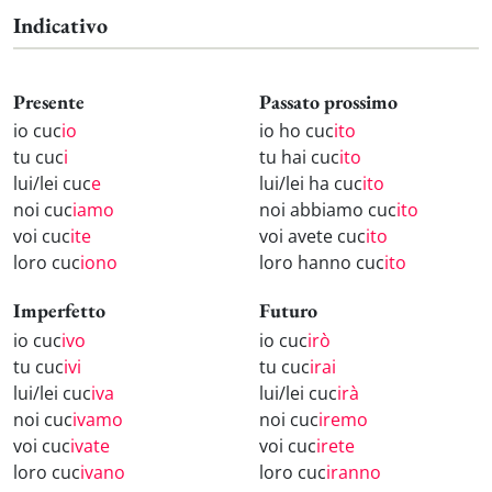
Indicativo
Presente
Passato prossimo
io cuc
io
io ho cuc
ito
tu cuc
i
tu hai cuc
ito
lui/lei cuc
e
lui/lei ha cuc
ito
noi cuc
iamo
noi abbiamo cuc
ito
voi cuc
ite
voi avete cuc
ito
loro cuc
iono
loro hanno cuc
ito
Imperfetto
Futuro
io cuc
ivo
io cuc
irò
tu cuc
ivi
tu cuc
irai
lui/lei cuc
iva
lui/lei cuc
irà
noi cuc
ivamo
noi cuc
iremo
voi cuc
ivate
voi cuc
irete
loro cuc
ivano
loro cuc
iranno