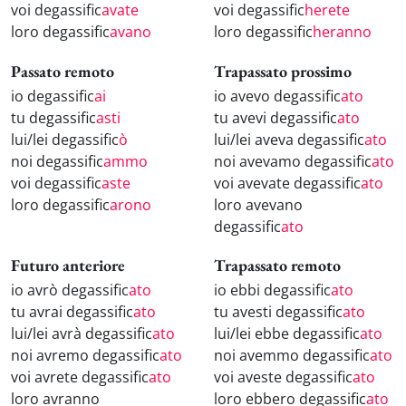
voi degassific
avate
voi degassific
herete
loro degassific
avano
loro degassific
heranno
Passato remoto
Trapassato prossimo
io degassific
ai
io avevo degassific
ato
tu degassific
asti
tu avevi degassific
ato
lui/lei degassific
ò
lui/lei aveva degassific
ato
noi degassific
ammo
noi avevamo degassific
ato
voi degassific
aste
voi avevate degassific
ato
loro degassific
arono
loro avevano
degassific
ato
Futuro anteriore
Trapassato remoto
io avrò degassific
ato
io ebbi degassific
ato
tu avrai degassific
ato
tu avesti degassific
ato
lui/lei avrà degassific
ato
lui/lei ebbe degassific
ato
noi avremo degassific
ato
noi avemmo degassific
ato
voi avrete degassific
ato
voi aveste degassific
ato
loro avranno
loro ebbero degassific
ato