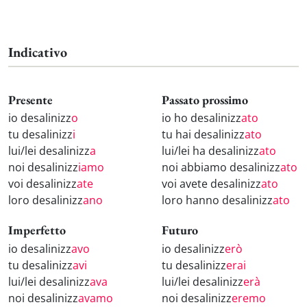
Indicativo
Presente
Passato prossimo
io desalinizz
o
io ho desalinizz
ato
tu desalinizz
i
tu hai desalinizz
ato
lui/lei desalinizz
a
lui/lei ha desalinizz
ato
noi desalinizz
iamo
noi abbiamo desalinizz
ato
voi desalinizz
ate
voi avete desalinizz
ato
loro desalinizz
ano
loro hanno desalinizz
ato
Imperfetto
Futuro
io desalinizz
avo
io desalinizz
erò
tu desalinizz
avi
tu desalinizz
erai
lui/lei desalinizz
ava
lui/lei desalinizz
erà
noi desalinizz
avamo
noi desalinizz
eremo