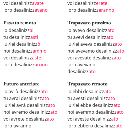
voi desalinizz
avate
voi desalinizz
erete
loro desalinizz
avano
loro desalinizz
eranno
Passato remoto
Trapassato prossimo
io desalinizz
ai
io avevo desalinizz
ato
tu desalinizz
asti
tu avevi desalinizz
ato
lui/lei desalinizz
ò
lui/lei aveva desalinizz
ato
noi desalinizz
ammo
noi avevamo desalinizz
ato
voi desalinizz
aste
voi avevate desalinizz
ato
loro desalinizz
arono
loro avevano
desalinizz
ato
Futuro anteriore
Trapassato remoto
io avrò desalinizz
ato
io ebbi desalinizz
ato
tu avrai desalinizz
ato
tu avesti desalinizz
ato
lui/lei avrà desalinizz
ato
lui/lei ebbe desalinizz
ato
noi avremo desalinizz
ato
noi avemmo desalinizz
ato
voi avrete desalinizz
ato
voi aveste desalinizz
ato
loro avranno
loro ebbero desalinizz
ato