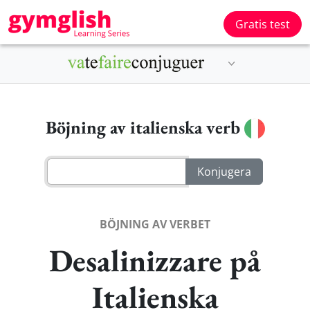
Gratis test
Böjning av italienska verb
BÖJNING AV VERBET
Desalinizzare på
Italienska