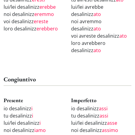
lui/lei desalinizz
erebbe
lui/lei avrebbe
noi desalinizz
eremmo
desalinizz
ato
voi desalinizz
ereste
noi avremmo
loro desalinizz
erebbero
desalinizz
ato
voi avreste desalinizz
ato
loro avrebbero
desalinizz
ato
Congiuntivo
Presente
Imperfetto
io desalinizz
i
io desalinizz
assi
tu desalinizz
i
tu desalinizz
assi
lui/lei desalinizz
i
lui/lei desalinizz
asse
noi desalinizz
iamo
noi desalinizz
assimo