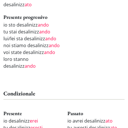
desalinizz
ato
Presente progressivo
io sto desalinizz
ando
tu stai desalinizz
ando
lui/lei sta desalinizz
ando
noi stiamo desalinizz
ando
voi state desalinizz
ando
loro stanno
desalinizz
ando
Condizionale
Presente
Passato
io desalinizz
erei
io avrei desalinizz
ato
tu desalinizz
eresti
tu avresti desalinizz
ato