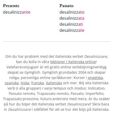
Presente
Passato
desalinizz
ante
desalinizz
ato
desalinizz
ata
desalinizz
ati
desalinizz
ate
Om du har problem med det italienska verbet
Desalinizzare
,
kan du kolla in våra
lektioner i italienska online
!
Vatefaireconjuguer är ett gratis online verbböjningsverktyg
skapat av Gymglish. Gymglish grundades 2004 och skapar
roliga, personliga online språkkurser: Kurser i
engelska
,
spanska
,
tyska
,
franska
,
italienska
och mer. Böj alla italienska
verb (i alla grupper) i varje tempus och modus: Indicativo,
Passato remoto, Trapassato remoto, Passato, Imperfetto,
Trapassato prossimo, Futuro anteriore med mera. Är du osäker
på hur du böjer det italienska verbet
Desalinizzare
? Skriv bara
in
Desalinizzare
i sökfältet för att se hur det böjs på italienska.