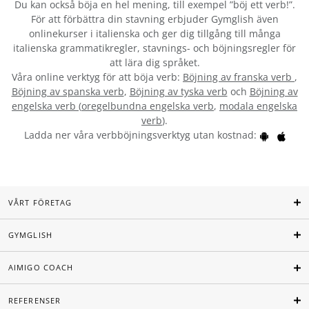
Du kan också böja en hel mening, till exempel ”böj ett verb!”.
För att förbättra din stavning erbjuder Gymglish även
onlinekurser i italienska och ger dig tillgång till många
italienska grammatikregler, stavnings- och böjningsregler för
att lära dig språket.
Våra online verktyg för att böja verb:
Böjning av franska verb
,
Böjning av spanska verb
,
Böjning av tyska verb
och
Böjning av
engelska verb
(
oregelbundna engelska verb
,
modala engelska
verb
).
Ladda ner våra verbböjningsverktyg utan kostnad:
VÅRT FÖRETAG
GYMGLISH
AIMIGO COACH
REFERENSER