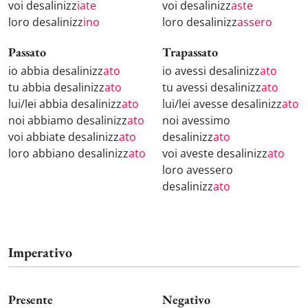
voi desalinizz
iate
voi desalinizz
aste
loro desalinizz
ino
loro desalinizz
assero
Passato
Trapassato
io abbia desalinizz
ato
io avessi desalinizz
ato
tu abbia desalinizz
ato
tu avessi desalinizz
ato
lui/lei abbia desalinizz
ato
lui/lei avesse desalinizz
ato
noi abbiamo desalinizz
ato
noi avessimo
voi abbiate desalinizz
ato
desalinizz
ato
loro abbiano desalinizz
ato
voi aveste desalinizz
ato
loro avessero
desalinizz
ato
Imperativo
Presente
Negativo