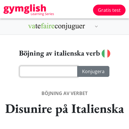
Gratis test
Böjning av italienska verb
BÖJNING AV VERBET
Disunire på Italienska