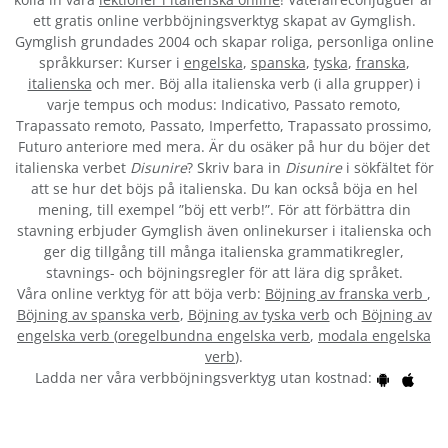
ett gratis online verbböjningsverktyg skapat av Gymglish.
Gymglish grundades 2004 och skapar roliga, personliga online
språkkurser: Kurser i
engelska
,
spanska
,
tyska
,
franska
,
italienska
och mer. Böj alla italienska verb (i alla grupper) i
varje tempus och modus: Indicativo, Passato remoto,
Trapassato remoto, Passato, Imperfetto, Trapassato prossimo,
Futuro anteriore med mera. Är du osäker på hur du böjer det
italienska verbet
Disunire
? Skriv bara in
Disunire
i sökfältet för
att se hur det böjs på italienska. Du kan också böja en hel
mening, till exempel ”böj ett verb!”. För att förbättra din
stavning erbjuder Gymglish även onlinekurser i italienska och
ger dig tillgång till många italienska grammatikregler,
stavnings- och böjningsregler för att lära dig språket.
Våra online verktyg för att böja verb:
Böjning av franska verb
,
Böjning av spanska verb
,
Böjning av tyska verb
och
Böjning av
engelska verb
(
oregelbundna engelska verb
,
modala engelska
verb
).
Ladda ner våra verbböjningsverktyg utan kostnad: