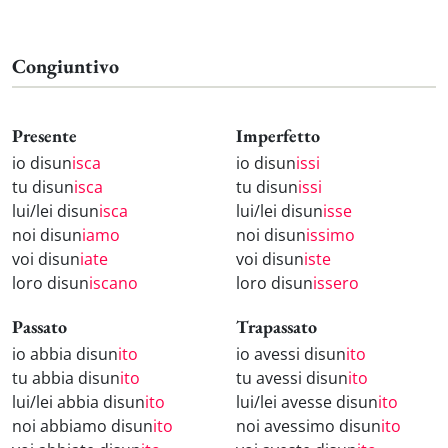
Congiuntivo
Presente
Imperfetto
io disun
isca
io disun
issi
tu disun
isca
tu disun
issi
lui/lei disun
isca
lui/lei disun
isse
noi disun
iamo
noi disun
issimo
voi disun
iate
voi disun
iste
loro disun
iscano
loro disun
issero
Passato
Trapassato
io abbia disun
ito
io avessi disun
ito
tu abbia disun
ito
tu avessi disun
ito
lui/lei abbia disun
ito
lui/lei avesse disun
ito
noi abbiamo disun
ito
noi avessimo disun
ito