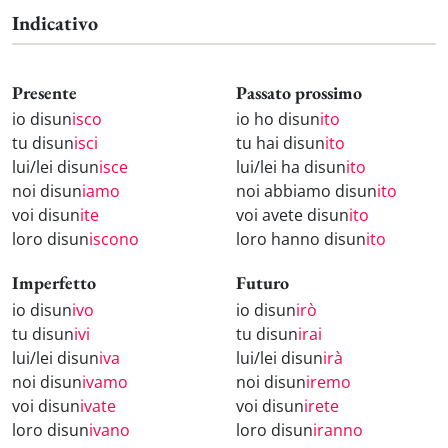
Indicativo
Presente
Passato prossimo
io disun
isco
io ho disun
ito
tu disun
isci
tu hai disun
ito
lui/lei disun
isce
lui/lei ha disun
ito
noi disun
iamo
noi abbiamo disun
ito
voi disun
ite
voi avete disun
ito
loro disun
iscono
loro hanno disun
ito
Imperfetto
Futuro
io disun
ivo
io disun
irò
tu disun
ivi
tu disun
irai
lui/lei disun
iva
lui/lei disun
irà
noi disun
ivamo
noi disun
iremo
voi disun
ivate
voi disun
irete
loro disun
ivano
loro disun
iranno