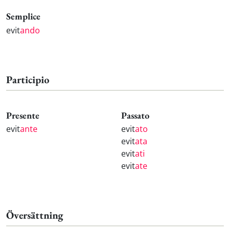
Semplice
evit
ando
Participio
Presente
Passato
evit
ante
evit
ato
evit
ata
evit
ati
evit
ate
Översättning