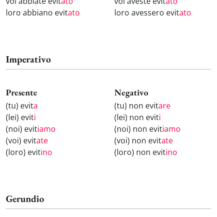
voi abbiate evit
ato
voi aveste evit
ato
loro abbiano evit
ato
loro avessero evit
ato
Imperativo
Presente
Negativo
(tu) evit
a
(tu) non evit
are
(lei) evit
i
(lei) non evit
i
(noi) evit
iamo
(noi) non evit
iamo
(voi) evit
ate
(voi) non evit
ate
(loro) evit
ino
(loro) non evit
ino
Gerundio