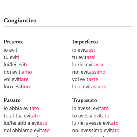
Congiuntivo
Presente
Imperfetto
io evit
i
io evit
assi
tu evit
i
tu evit
assi
lui/lei evit
i
lui/lei evit
asse
noi evit
iamo
noi evit
assimo
voi evit
iate
voi evit
aste
loro evit
ino
loro evit
assero
Passato
Trapassato
io abbia evit
ato
io avessi evit
ato
tu abbia evit
ato
tu avessi evit
ato
lui/lei abbia evit
ato
lui/lei avesse evit
ato
noi abbiamo evit
ato
noi avessimo evit
ato