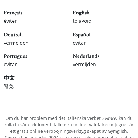
Français
English
éviter
to avoid
Deutsch
Español
vermeiden
evitar
Português
Nederlands
evitar
vermijden
中文
避免
Om du har problem med det italienska verbet
Evitare
, kan du
kolla in våra
lektioner i italienska online
! Vatefaireconjuguer är
ett gratis online verbböjningsverktyg skapat av Gymglish.
Gymglish grundades 2004 och skapar roliga, personliga online