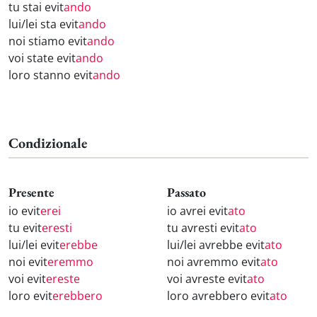
tu stai evit
ando
lui/lei sta evit
ando
noi stiamo evit
ando
voi state evit
ando
loro stanno evit
ando
Condizionale
Presente
Passato
io evit
erei
io avrei evit
ato
tu evit
eresti
tu avresti evit
ato
lui/lei evit
erebbe
lui/lei avrebbe evit
ato
noi evit
eremmo
noi avremmo evit
ato
voi evit
ereste
voi avreste evit
ato
loro evit
erebbero
loro avrebbero evit
ato