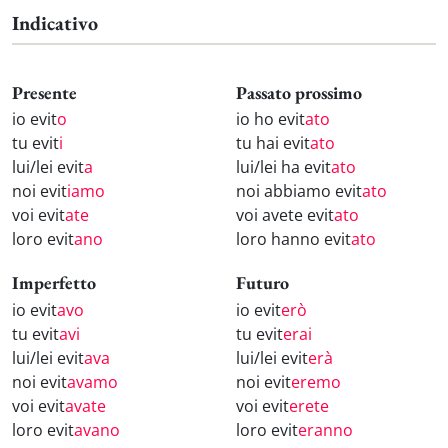
Indicativo
Presente
Passato prossimo
io evit
o
io ho evit
ato
tu evit
i
tu hai evit
ato
lui/lei evit
a
lui/lei ha evit
ato
noi evit
iamo
noi abbiamo evit
ato
voi evit
ate
voi avete evit
ato
loro evit
ano
loro hanno evit
ato
Imperfetto
Futuro
io evit
avo
io evit
erò
tu evit
avi
tu evit
erai
lui/lei evit
ava
lui/lei evit
erà
noi evit
avamo
noi evit
eremo
voi evit
avate
voi evit
erete
loro evit
avano
loro evit
eranno