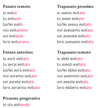
Passato remoto
Trapassato prossimo
io evit
ai
io avevo evit
ato
tu evit
asti
tu avevi evit
ato
lui/lei evit
ò
lui/lei aveva evit
ato
noi evit
ammo
noi avevamo evit
ato
voi evit
aste
voi avevate evit
ato
loro evit
arono
loro avevano evit
ato
Futuro anteriore
Trapassato remoto
io avrò evit
ato
io ebbi evit
ato
tu avrai evit
ato
tu avesti evit
ato
lui/lei avrà evit
ato
lui/lei ebbe evit
ato
noi avremo evit
ato
noi avemmo evit
ato
voi avrete evit
ato
voi aveste evit
ato
loro avranno evit
ato
loro ebbero evit
ato
Presente progressivo
io sto evit
ando