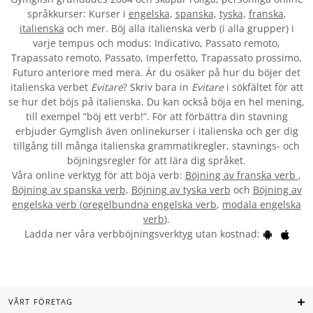
språkkurser: Kurser i
engelska
,
spanska
,
tyska
,
franska
,
italienska
och mer. Böj alla italienska verb (i alla grupper) i
varje tempus och modus: Indicativo, Passato remoto,
Trapassato remoto, Passato, Imperfetto, Trapassato prossimo,
Futuro anteriore med mera. Är du osäker på hur du böjer det
italienska verbet
Evitare
? Skriv bara in
Evitare
i sökfältet för att
se hur det böjs på italienska. Du kan också böja en hel mening,
till exempel ”böj ett verb!”. För att förbättra din stavning
erbjuder Gymglish även onlinekurser i italienska och ger dig
tillgång till många italienska grammatikregler, stavnings- och
böjningsregler för att lära dig språket.
Våra online verktyg för att böja verb:
Böjning av franska verb
,
Böjning av spanska verb
,
Böjning av tyska verb
och
Böjning av
engelska verb
(
oregelbundna engelska verb
,
modala engelska
verb
).
Ladda ner våra verbböjningsverktyg utan kostnad:
VÅRT FÖRETAG