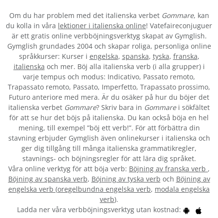
Om du har problem med det italienska verbet
Gommare
, kan
du kolla in våra
lektioner i italienska online
! Vatefaireconjuguer
är ett gratis online verbböjningsverktyg skapat av Gymglish.
Gymglish grundades 2004 och skapar roliga, personliga online
språkkurser: Kurser i
engelska
,
spanska
,
tyska
,
franska
,
italienska
och mer. Böj alla italienska verb (i alla grupper) i
varje tempus och modus: Indicativo, Passato remoto,
Trapassato remoto, Passato, Imperfetto, Trapassato prossimo,
Futuro anteriore med mera. Är du osäker på hur du böjer det
italienska verbet
Gommare
? Skriv bara in
Gommare
i sökfältet
för att se hur det böjs på italienska. Du kan också böja en hel
mening, till exempel ”böj ett verb!”. För att förbättra din
stavning erbjuder Gymglish även onlinekurser i italienska och
ger dig tillgång till många italienska grammatikregler,
stavnings- och böjningsregler för att lära dig språket.
Våra online verktyg för att böja verb:
Böjning av franska verb
,
Böjning av spanska verb
,
Böjning av tyska verb
och
Böjning av
engelska verb
(
oregelbundna engelska verb
,
modala engelska
verb
).
Ladda ner våra verbböjningsverktyg utan kostnad: