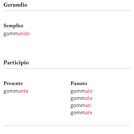
Gerundio
Semplice
gomm
ando
Participio
Presente
Passato
gomm
ante
gomm
ato
gomm
ata
gomm
ati
gomm
ate