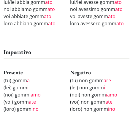
lui/lei abbia gomm
ato
lui/lei avesse gomm
ato
noi abbiamo gomm
ato
noi avessimo gomm
ato
voi abbiate gomm
ato
voi aveste gomm
ato
loro abbiano gomm
ato
loro avessero gomm
ato
Imperativo
Presente
Negativo
(tu) gomm
a
(tu) non gomm
are
(lei) gomm
i
(lei) non gomm
i
(noi) gomm
iamo
(noi) non gomm
iamo
(voi) gomm
ate
(voi) non gomm
ate
(loro) gomm
ino
(loro) non gomm
ino