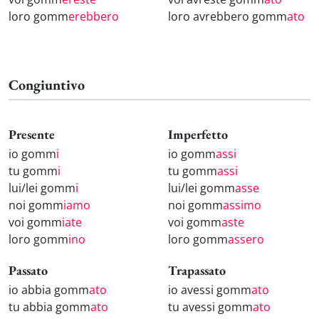
loro gomm
erebbero
loro avrebbero gomm
ato
Congiuntivo
Presente
Imperfetto
io gomm
i
io gomm
assi
tu gomm
i
tu gomm
assi
lui/lei gomm
i
lui/lei gomm
asse
noi gomm
iamo
noi gomm
assimo
voi gomm
iate
voi gomm
aste
loro gomm
ino
loro gomm
assero
Passato
Trapassato
io abbia gomm
ato
io avessi gomm
ato
tu abbia gomm
ato
tu avessi gomm
ato