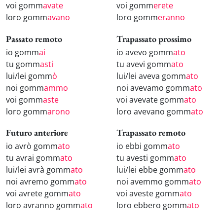
voi gomm
avate
voi gomm
erete
loro gomm
avano
loro gomm
eranno
Passato remoto
Trapassato prossimo
io gomm
ai
io avevo gomm
ato
tu gomm
asti
tu avevi gomm
ato
lui/lei gomm
ò
lui/lei aveva gomm
ato
noi gomm
ammo
noi avevamo gomm
ato
voi gomm
aste
voi avevate gomm
ato
loro gomm
arono
loro avevano gomm
ato
Futuro anteriore
Trapassato remoto
io avrò gomm
ato
io ebbi gomm
ato
tu avrai gomm
ato
tu avesti gomm
ato
lui/lei avrà gomm
ato
lui/lei ebbe gomm
ato
noi avremo gomm
ato
noi avemmo gomm
ato
voi avrete gomm
ato
voi aveste gomm
ato
loro avranno gomm
ato
loro ebbero gomm
ato