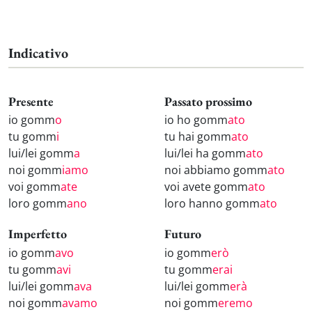
Indicativo
Presente
Passato prossimo
io gomm
o
io ho gomm
ato
tu gomm
i
tu hai gomm
ato
lui/lei gomm
a
lui/lei ha gomm
ato
noi gomm
iamo
noi abbiamo gomm
ato
voi gomm
ate
voi avete gomm
ato
loro gomm
ano
loro hanno gomm
ato
Imperfetto
Futuro
io gomm
avo
io gomm
erò
tu gomm
avi
tu gomm
erai
lui/lei gomm
ava
lui/lei gomm
erà
noi gomm
avamo
noi gomm
eremo