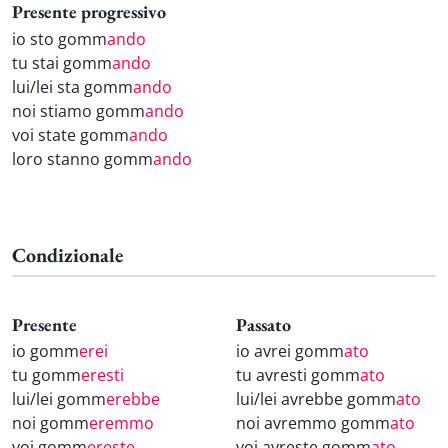
Presente progressivo
io sto gomm
ando
tu stai gomm
ando
lui/lei sta gomm
ando
noi stiamo gomm
ando
voi state gomm
ando
loro stanno gomm
ando
Condizionale
Presente
Passato
io gomm
erei
io avrei gomm
ato
tu gomm
eresti
tu avresti gomm
ato
lui/lei gomm
erebbe
lui/lei avrebbe gomm
ato
noi gomm
eremmo
noi avremmo gomm
ato
voi gomm
ereste
voi avreste gomm
ato