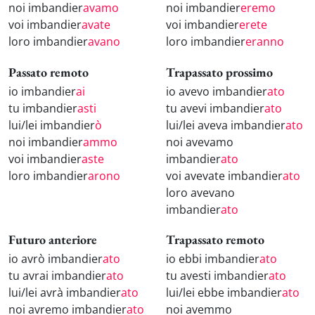
noi imbandier
avamo
noi imbandier
eremo
voi imbandier
avate
voi imbandier
erete
loro imbandier
avano
loro imbandier
eranno
Passato remoto
Trapassato prossimo
io imbandier
ai
io avevo imbandier
ato
tu imbandier
asti
tu avevi imbandier
ato
lui/lei imbandier
ò
lui/lei aveva imbandier
ato
noi imbandier
ammo
noi avevamo
voi imbandier
aste
imbandier
ato
loro imbandier
arono
voi avevate imbandier
ato
loro avevano
imbandier
ato
Futuro anteriore
Trapassato remoto
io avrò imbandier
ato
io ebbi imbandier
ato
tu avrai imbandier
ato
tu avesti imbandier
ato
lui/lei avrà imbandier
ato
lui/lei ebbe imbandier
ato
noi avremo imbandier
ato
noi avemmo