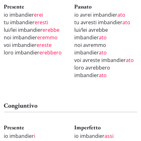
Presente
Passato
io imbandier
erei
io avrei imbandier
ato
tu imbandier
eresti
tu avresti imbandier
ato
lui/lei imbandier
erebbe
lui/lei avrebbe
noi imbandier
eremmo
imbandier
ato
voi imbandier
ereste
noi avremmo
loro imbandier
erebbero
imbandier
ato
voi avreste imbandier
ato
loro avrebbero
imbandier
ato
Congiuntivo
Presente
Imperfetto
io imbandier
i
io imbandier
assi