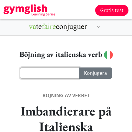
Gratis test
Böjning av italienska verb
BÖJNING AV VERBET
Imbandierare på
Italienska