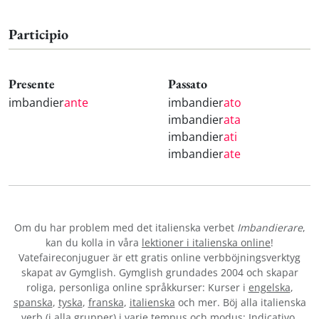
Participio
Presente
Passato
imbandier
ante
imbandier
ato
imbandier
ata
imbandier
ati
imbandier
ate
Om du har problem med det italienska verbet
Imbandierare
,
kan du kolla in våra
lektioner i italienska online
!
Vatefaireconjuguer är ett gratis online verbböjningsverktyg
skapat av Gymglish. Gymglish grundades 2004 och skapar
roliga, personliga online språkkurser: Kurser i
engelska
,
spanska
,
tyska
,
franska
,
italienska
och mer. Böj alla italienska
verb (i alla grupper) i varje tempus och modus: Indicativo,