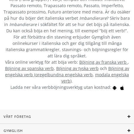
Passato remoto, Trapassato remoto, Passato, Imperfetto,
Trapassato prossimo, Futuro anteriore med mera. Är du osäker
på hur du böjer det italienska verbet
Imbandierare
? Skriv bara
in
Imbandierare
i sökfältet för att se hur det böjs på italienska.
Du kan också böja en hel mening, till exempel ”böj ett verb!”.
För att förbättra din stavning erbjuder Gymglish även
onlinekurser i italienska och ger dig tillgång till många
italienska grammatikregler, stavnings- och böjningsregler för
att lära dig språket.
Våra online verktyg för att böja verb:
Böjning av franska verb
,
Böjning av spanska verb
,
Böjning av tyska verb
och
Böjning av
engelska verb
(
oregelbundna engelska verb
,
modala engelska
verb
).
Ladda ner våra verbböjningsverktyg utan kostnad:
VÅRT FÖRETAG
GYMGLISH