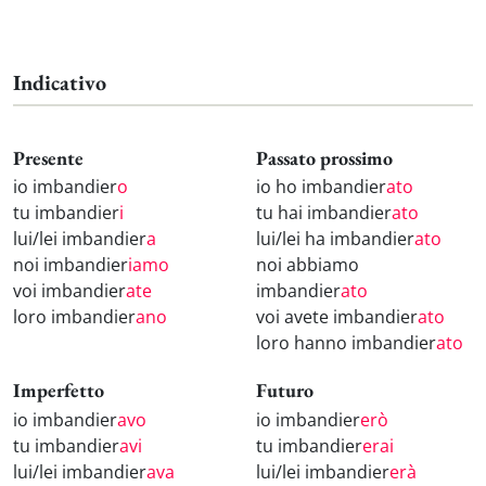
Indicativo
Presente
Passato prossimo
io imbandier
o
io ho imbandier
ato
tu imbandier
i
tu hai imbandier
ato
lui/lei imbandier
a
lui/lei ha imbandier
ato
noi imbandier
iamo
noi abbiamo
voi imbandier
ate
imbandier
ato
loro imbandier
ano
voi avete imbandier
ato
loro hanno imbandier
ato
Imperfetto
Futuro
io imbandier
avo
io imbandier
erò
tu imbandier
avi
tu imbandier
erai
lui/lei imbandier
ava
lui/lei imbandier
erà