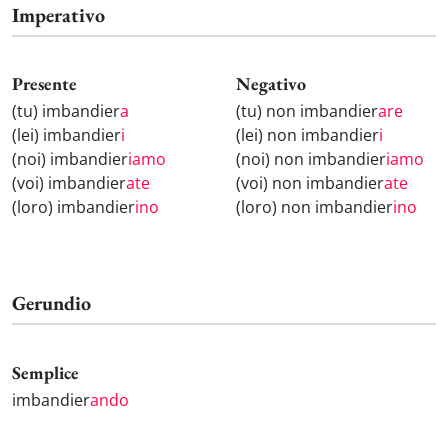
Imperativo
Presente
Negativo
(tu) imbandier
a
(tu) non imbandier
are
(lei) imbandier
i
(lei) non imbandier
i
(noi) imbandier
iamo
(noi) non imbandier
iamo
(voi) imbandier
ate
(voi) non imbandier
ate
(loro) imbandier
ino
(loro) non imbandier
ino
Gerundio
Semplice
imbandier
ando