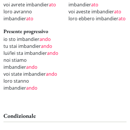
voi avrete imbandier
ato
imbandier
ato
loro avranno
voi aveste imbandier
ato
imbandier
ato
loro ebbero imbandier
ato
Presente progressivo
io sto imbandier
ando
tu stai imbandier
ando
lui/lei sta imbandier
ando
noi stiamo
imbandier
ando
voi state imbandier
ando
loro stanno
imbandier
ando
Condizionale