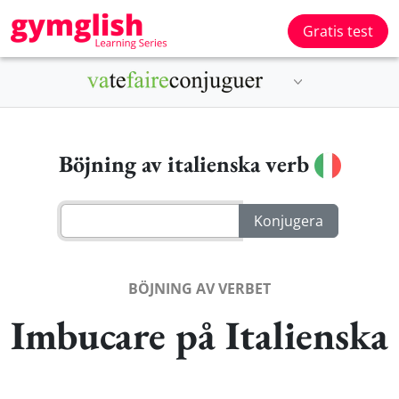
Gratis test
Böjning av italienska verb
BÖJNING AV VERBET
Imbucare på Italienska