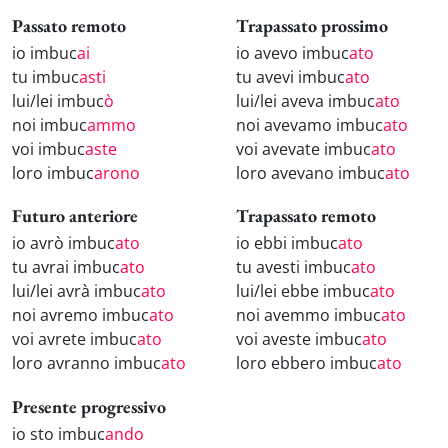
Passato remoto
Trapassato prossimo
io imbuc
ai
io avevo imbuc
ato
tu imbuc
asti
tu avevi imbuc
ato
lui/lei imbuc
ò
lui/lei aveva imbuc
ato
noi imbuc
ammo
noi avevamo imbuc
ato
voi imbuc
aste
voi avevate imbuc
ato
loro imbuc
arono
loro avevano imbuc
ato
Futuro anteriore
Trapassato remoto
io avrò imbuc
ato
io ebbi imbuc
ato
tu avrai imbuc
ato
tu avesti imbuc
ato
lui/lei avrà imbuc
ato
lui/lei ebbe imbuc
ato
noi avremo imbuc
ato
noi avemmo imbuc
ato
voi avrete imbuc
ato
voi aveste imbuc
ato
loro avranno imbuc
ato
loro ebbero imbuc
ato
Presente progressivo
io sto imbuc
ando