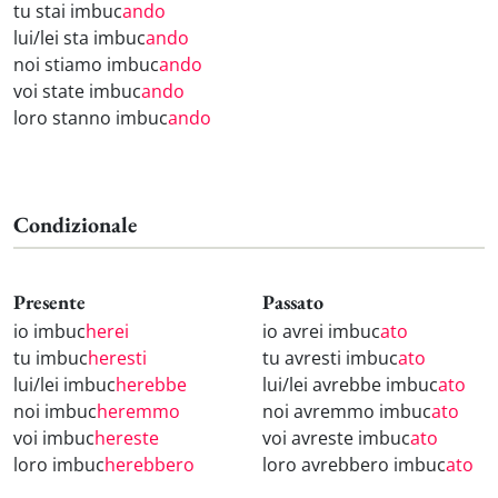
tu stai imbuc
ando
lui/lei sta imbuc
ando
noi stiamo imbuc
ando
voi state imbuc
ando
loro stanno imbuc
ando
Condizionale
Presente
Passato
io imbuc
herei
io avrei imbuc
ato
tu imbuc
heresti
tu avresti imbuc
ato
lui/lei imbuc
herebbe
lui/lei avrebbe imbuc
ato
noi imbuc
heremmo
noi avremmo imbuc
ato
voi imbuc
hereste
voi avreste imbuc
ato
loro imbuc
herebbero
loro avrebbero imbuc
ato