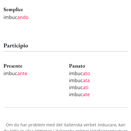
Semplice
imbuc
ando
Participio
Presente
Passato
imbuc
ante
imbuc
ato
imbuc
ata
imbuc
ati
imbuc
ate
Om du har problem med det italienska verbet
Imbucare
, kan
du kolla in våra
lektioner i italienska online
! Vatefaireconjuguer