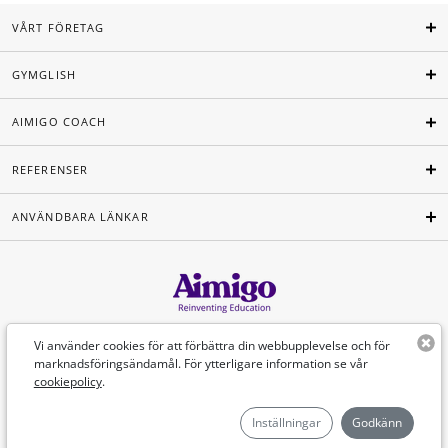
VÅRT FÖRETAG
GYMGLISH
AIMIGO COACH
REFERENSER
ANVÄNDBARA LÄNKAR
Svenska
Vi använder cookies för att förbättra din webbupplevelse och för
marknadsföringsändamål. För ytterligare information se vår
cookiepolicy
.
©Aimigo 2026
Inställningar
Godkänn