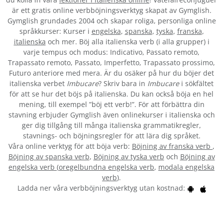
är ett gratis online verbböjningsverktyg skapat av Gymglish.
Gymglish grundades 2004 och skapar roliga, personliga online
språkkurser: Kurser i
engelska
,
spanska
,
tyska
,
franska
,
italienska
och mer. Böj alla italienska verb (i alla grupper) i
varje tempus och modus: Indicativo, Passato remoto,
Trapassato remoto, Passato, Imperfetto, Trapassato prossimo,
Futuro anteriore med mera. Är du osäker på hur du böjer det
italienska verbet
Imbucare
? Skriv bara in
Imbucare
i sökfältet
för att se hur det böjs på italienska. Du kan också böja en hel
mening, till exempel ”böj ett verb!”. För att förbättra din
stavning erbjuder Gymglish även onlinekurser i italienska och
ger dig tillgång till många italienska grammatikregler,
stavnings- och böjningsregler för att lära dig språket.
Våra online verktyg för att böja verb:
Böjning av franska verb
,
Böjning av spanska verb
,
Böjning av tyska verb
och
Böjning av
engelska verb
(
oregelbundna engelska verb
,
modala engelska
verb
).
Ladda ner våra verbböjningsverktyg utan kostnad: