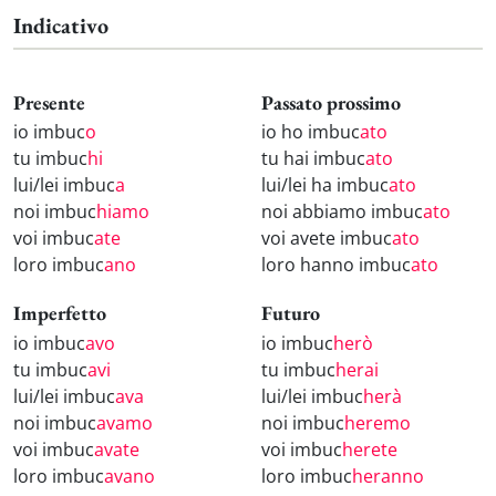
Indicativo
Presente
Passato prossimo
io imbuc
o
io ho imbuc
ato
tu imbuc
hi
tu hai imbuc
ato
lui/lei imbuc
a
lui/lei ha imbuc
ato
noi imbuc
hiamo
noi abbiamo imbuc
ato
voi imbuc
ate
voi avete imbuc
ato
loro imbuc
ano
loro hanno imbuc
ato
Imperfetto
Futuro
io imbuc
avo
io imbuc
herò
tu imbuc
avi
tu imbuc
herai
lui/lei imbuc
ava
lui/lei imbuc
herà
noi imbuc
avamo
noi imbuc
heremo
voi imbuc
avate
voi imbuc
herete
loro imbuc
avano
loro imbuc
heranno