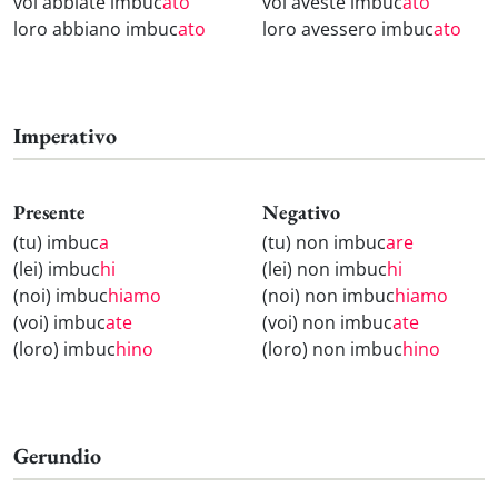
voi abbiate imbuc
ato
voi aveste imbuc
ato
loro abbiano imbuc
ato
loro avessero imbuc
ato
Imperativo
Presente
Negativo
(tu) imbuc
a
(tu) non imbuc
are
(lei) imbuc
hi
(lei) non imbuc
hi
(noi) imbuc
hiamo
(noi) non imbuc
hiamo
(voi) imbuc
ate
(voi) non imbuc
ate
(loro) imbuc
hino
(loro) non imbuc
hino
Gerundio