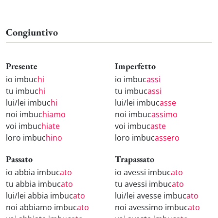
Congiuntivo
Presente
Imperfetto
io imbuc
hi
io imbuc
assi
tu imbuc
hi
tu imbuc
assi
lui/lei imbuc
hi
lui/lei imbuc
asse
noi imbuc
hiamo
noi imbuc
assimo
voi imbuc
hiate
voi imbuc
aste
loro imbuc
hino
loro imbuc
assero
Passato
Trapassato
io abbia imbuc
ato
io avessi imbuc
ato
tu abbia imbuc
ato
tu avessi imbuc
ato
lui/lei abbia imbuc
ato
lui/lei avesse imbuc
ato
noi abbiamo imbuc
ato
noi avessimo imbuc
ato