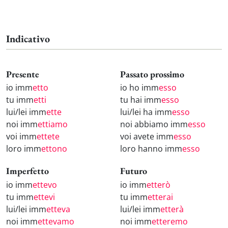
Indicativo
Presente
Passato prossimo
io imm
etto
io ho imm
esso
tu imm
etti
tu hai imm
esso
lui/lei imm
ette
lui/lei ha imm
esso
noi imm
ettiamo
noi abbiamo imm
esso
voi imm
ettete
voi avete imm
esso
loro imm
ettono
loro hanno imm
esso
Imperfetto
Futuro
io imm
ettevo
io imm
etterò
tu imm
ettevi
tu imm
etterai
lui/lei imm
etteva
lui/lei imm
etterà
noi imm
ettevamo
noi imm
etteremo