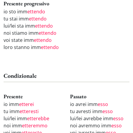
Presente progressivo
io sto imm
ettendo
tu stai imm
ettendo
lui/lei sta imm
ettendo
noi stiamo imm
ettendo
voi state imm
ettendo
loro stanno imm
ettendo
Condizionale
Presente
Passato
io imm
etterei
io avrei imm
esso
tu imm
etteresti
tu avresti imm
esso
lui/lei imm
etterebbe
lui/lei avrebbe imm
esso
noi imm
etteremmo
noi avremmo imm
esso
voi imm
ettereste
voi avreste imm
esso