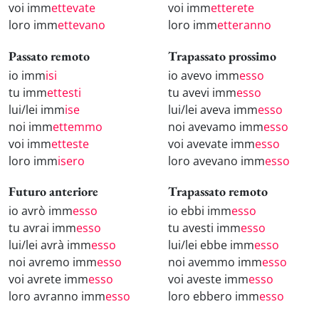
voi imm
ettevate
voi imm
etterete
loro imm
ettevano
loro imm
etteranno
Passato remoto
Trapassato prossimo
io imm
isi
io avevo imm
esso
tu imm
ettesti
tu avevi imm
esso
lui/lei imm
ise
lui/lei aveva imm
esso
noi imm
ettemmo
noi avevamo imm
esso
voi imm
etteste
voi avevate imm
esso
loro imm
isero
loro avevano imm
esso
Futuro anteriore
Trapassato remoto
io avrò imm
esso
io ebbi imm
esso
tu avrai imm
esso
tu avesti imm
esso
lui/lei avrà imm
esso
lui/lei ebbe imm
esso
noi avremo imm
esso
noi avemmo imm
esso
voi avrete imm
esso
voi aveste imm
esso
loro avranno imm
esso
loro ebbero imm
esso