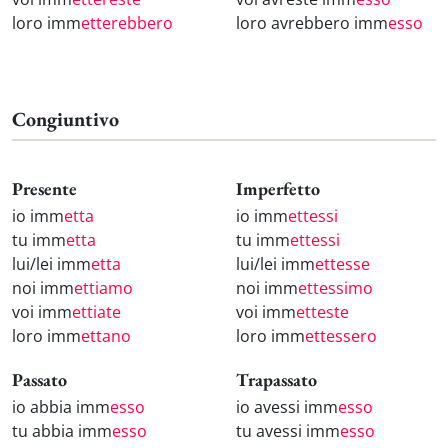
loro imm
etterebbero
loro avrebbero imm
esso
Congiuntivo
Presente
Imperfetto
io imm
etta
io imm
ettessi
tu imm
etta
tu imm
ettessi
lui/lei imm
etta
lui/lei imm
ettesse
noi imm
ettiamo
noi imm
ettessimo
voi imm
ettiate
voi imm
etteste
loro imm
ettano
loro imm
ettessero
Passato
Trapassato
io abbia imm
esso
io avessi imm
esso
tu abbia imm
esso
tu avessi imm
esso