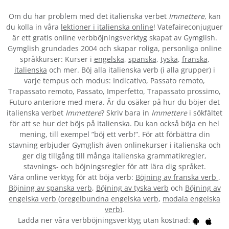
Om du har problem med det italienska verbet
Immettere
, kan
du kolla in våra
lektioner i italienska online
! Vatefaireconjuguer
är ett gratis online verbböjningsverktyg skapat av Gymglish.
Gymglish grundades 2004 och skapar roliga, personliga online
språkkurser: Kurser i
engelska
,
spanska
,
tyska
,
franska
,
italienska
och mer. Böj alla italienska verb (i alla grupper) i
varje tempus och modus: Indicativo, Passato remoto,
Trapassato remoto, Passato, Imperfetto, Trapassato prossimo,
Futuro anteriore med mera. Är du osäker på hur du böjer det
italienska verbet
Immettere
? Skriv bara in
Immettere
i sökfältet
för att se hur det böjs på italienska. Du kan också böja en hel
mening, till exempel ”böj ett verb!”. För att förbättra din
stavning erbjuder Gymglish även onlinekurser i italienska och
ger dig tillgång till många italienska grammatikregler,
stavnings- och böjningsregler för att lära dig språket.
Våra online verktyg för att böja verb:
Böjning av franska verb
,
Böjning av spanska verb
,
Böjning av tyska verb
och
Böjning av
engelska verb
(
oregelbundna engelska verb
,
modala engelska
verb
).
Ladda ner våra verbböjningsverktyg utan kostnad: