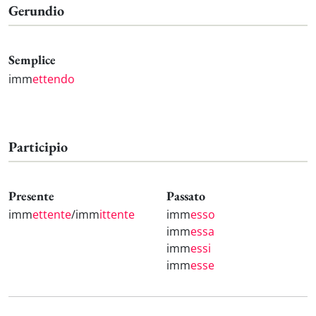
Gerundio
Semplice
imm
ettendo
Participio
Presente
Passato
imm
ettente
/imm
ittente
imm
esso
imm
essa
imm
essi
imm
esse