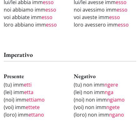
lui/lei abbia imm
esso
lui/lei avesse imm
esso
noi abbiamo imm
esso
noi avessimo imm
esso
voi abbiate imm
esso
voi aveste imm
esso
loro abbiano imm
esso
loro avessero imm
esso
Imperativo
Presente
Negativo
(tu) imm
etti
(tu) non imm
ngere
(lei) imm
etta
(lei) non imm
nga
(noi) imm
ettiamo
(noi) non imm
ngiamo
(voi) imm
ettete
(voi) non imm
ngete
(loro) imm
ettano
(loro) non imm
ngano