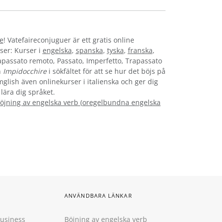
ne
! Vatefaireconjuguer är ett gratis online
ser: Kurser i
engelska
,
spanska
,
tyska
,
franska
,
rapassato remoto, Passato, Imperfetto, Trapassato
n
Impidocchire
i sökfältet för att se hur det böjs på
mglish även onlinekurser i italienska och ger dig
 lära dig språket.
öjning av engelska verb
(
oregelbundna engelska
ANVÄNDBARA LÄNKAR
Business
Böjning av engelska verb