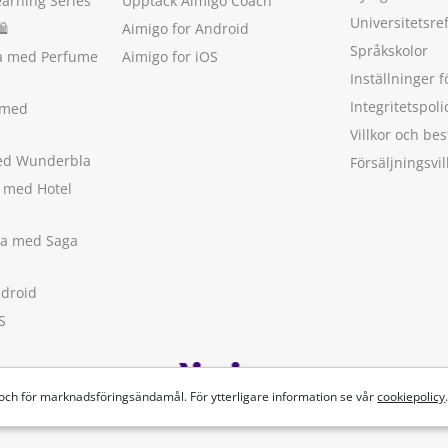
earning Series
Upptäck Aimigo Coach
Universitetsre
🛍
Aimigo for Android
Språkskolor
ka med Perfume
Aimigo for iOS
Inställninger f
Integritetspoli
 med
Villkor och b
med Wunderbla
Försäljningsvil
a med Hotel
ska med Saga
ndroid
S
 och för marknadsföringsändamål. För ytterligare information se vår
cookiepolicy