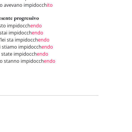
ro avevano impidocch
ito
esente progressivo
 sto impidocch
endo
 stai impidocch
endo
/lei sta impidocch
endo
i stiamo impidocch
endo
i state impidocch
endo
ro stanno impidocch
endo