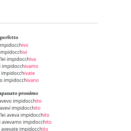
perfetto
 impidocch
ivo
 impidocch
ivi
/lei impidocch
iva
i impidocch
ivamo
i impidocch
ivate
ro impidocch
ivano
apassato prossimo
 avevo impidocch
ito
 avevi impidocch
ito
i/lei aveva impidocch
ito
i avevamo impidocch
ito
i avevate impidocch
ito