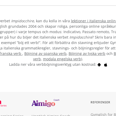
verbet
Impidocchire
, kan du kolla in våra
lektioner i italienska onli
lish grundades 2004 och skapar roliga, personliga online språkkur
la grupper) i varje tempus och modus: Indicativo, Passato remoto, T
r på hur du böjer det italienska verbet
Impidocchire
? Skriv bara i
l exempel ”böj ett verb!”. För att förbättra din stavning erbjuder Gy
ga italienska grammatikregler, stavnings- och böjningsregler för att
 franska verb
,
Böjning av spanska verb
,
Böjning av tyska verb
och
B
verb
,
modala engelska verb
).
Ladda ner våra verbböjningsverktyg utan kostnad:
REFERENSER
Gymglish for 