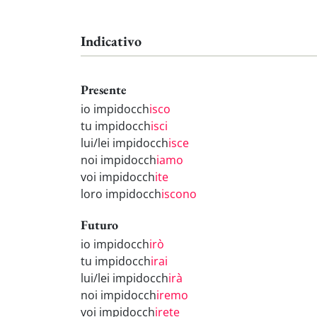
Indicativo
Presente
io impidocch
isco
tu impidocch
isci
lui/lei impidocch
isce
noi impidocch
iamo
voi impidocch
ite
loro impidocch
iscono
Futuro
io impidocch
irò
tu impidocch
irai
lui/lei impidocch
irà
noi impidocch
iremo
voi impidocch
irete