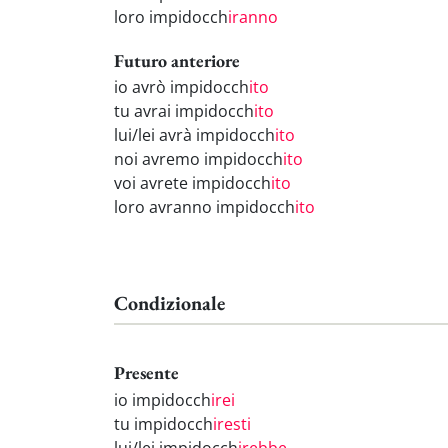
loro impidocch
iranno
Futuro anteriore
io avrò impidocch
ito
tu avrai impidocch
ito
lui/lei avrà impidocch
ito
noi avremo impidocch
ito
voi avrete impidocch
ito
loro avranno impidocch
ito
Condizionale
Presente
io impidocch
irei
tu impidocch
iresti