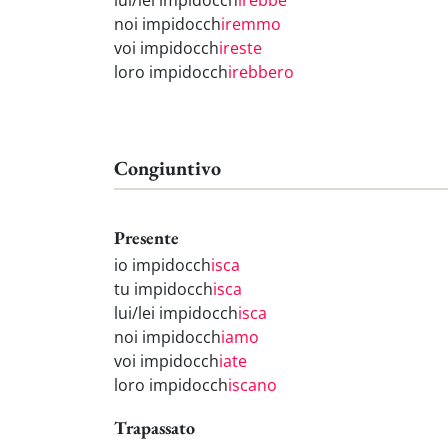
lui/lei impidocch
irebbe
noi impidocch
iremmo
voi impidocch
ireste
loro impidocch
irebbero
Congiuntivo
Presente
io impidocch
isca
tu impidocch
isca
lui/lei impidocch
isca
noi impidocch
iamo
voi impidocch
iate
loro impidocch
iscano
Trapassato