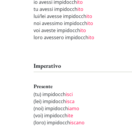
io avessi impidocch
ito
tu avessi impidocch
ito
lui/lei avesse impidocch
ito
noi avessimo impidocch
ito
voi aveste impidocch
ito
loro avessero impidocch
ito
Imperativo
Presente
(tu) impidocch
isci
(lei) impidocch
isca
(noi) impidocch
iamo
(voi) impidocch
ite
(loro) impidocch
iscano