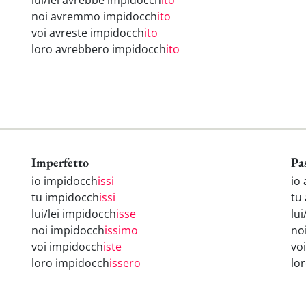
lui/lei avrebbe impidocch
ito
noi avremmo impidocch
ito
voi avreste impidocch
ito
loro avrebbero impidocch
ito
Imperfetto
Pa
io impidocch
issi
io
tu impidocch
issi
tu
lui/lei impidocch
isse
lu
noi impidocch
issimo
no
voi impidocch
iste
vo
loro impidocch
issero
lo