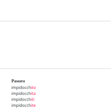
Passato
impidocch
ito
impidocch
ita
impidocch
iti
impidocch
ite