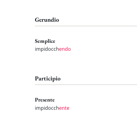
Gerundio
Semplice
impidocch
endo
Participio
Presente
impidocch
ente