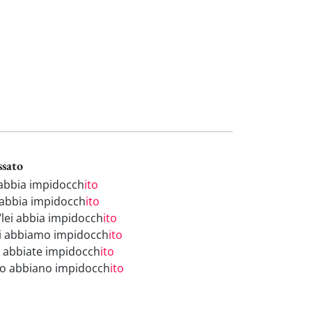
ssato
 abbia impidocch
ito
 abbia impidocch
ito
i/lei abbia impidocch
ito
i abbiamo impidocch
ito
i abbiate impidocch
ito
ro abbiano impidocch
ito