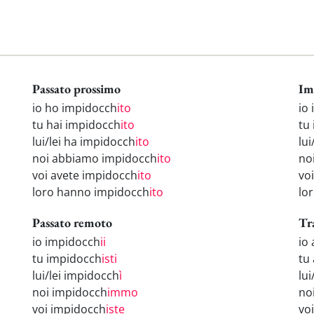
Passato prossimo
Im
io ho impidocch
ito
io
tu hai impidocch
ito
tu
lui/lei ha impidocch
ito
lui
noi abbiamo impidocch
ito
no
voi avete impidocch
ito
vo
loro hanno impidocch
ito
lo
Passato remoto
Tr
io impidocch
ii
io
tu impidocch
isti
tu
lui/lei impidocch
ì
lu
noi impidocch
immo
no
voi impidocch
iste
vo