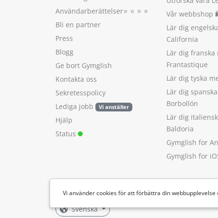
Utforska våra L
Användarberättelser
⭐️ ⭐️ ⭐️ ⭐️
Vår webbshop 
Bli en partner
Lär dig engels
Press
California
Blogg
Lär dig franska
Frantastique
Ge bort Gymglish
Lär dig tyska 
Kontakta oss
Lär dig spansk
Sekretesspolicy
Borbollón
Lediga jobb
Vi anställer
Lär dig italien
Hjälp
Baldoria
Status
Gymglish for A
Gymglish for iO
Vi använder cookies för att förbättra din webbupplevelse
Svenska