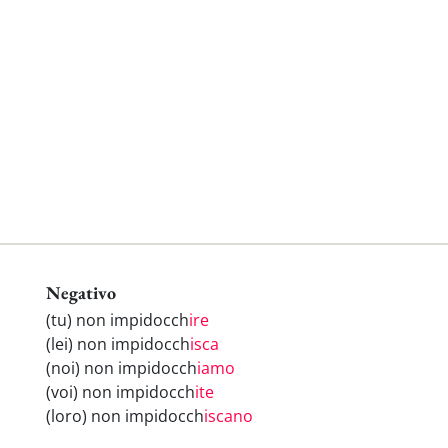
Negativo
(tu) non impidocch
ire
(lei) non impidocch
isca
(noi) non impidocch
iamo
(voi) non impidocch
ite
(loro) non impidocch
iscano