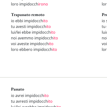
loro impidocch
irono
lo
Trapassato remoto
Pr
io ebbi impidocch
ito
io
tu avesti impidocch
ito
tu
lui/lei ebbe impidocch
ito
lui
noi avemmo impidocch
ito
no
voi aveste impidocch
ito
vo
loro ebbero impidocch
ito
lo
Passato
io avrei impidocch
ito
tu avresti impidocch
ito