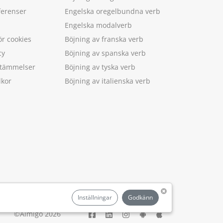
ferenser
Engelska oregelbundna verb
Engelska modalverb
ör cookies
Böjning av franska verb
cy
Böjning av spanska verb
estämmelser
Böjning av tyska verb
lkor
Böjning av italienska verb
.
Inställningar
Godkänn
©Aimigo 2026