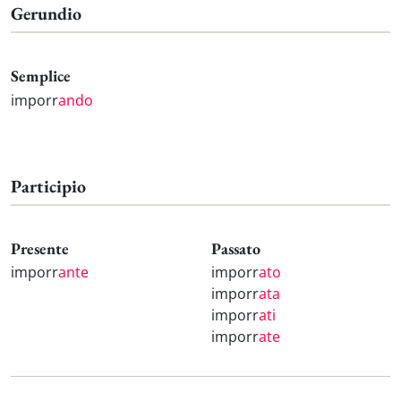
Gerundio
Semplice
imporr
ando
Participio
Presente
Passato
imporr
ante
imporr
ato
imporr
ata
imporr
ati
imporr
ate