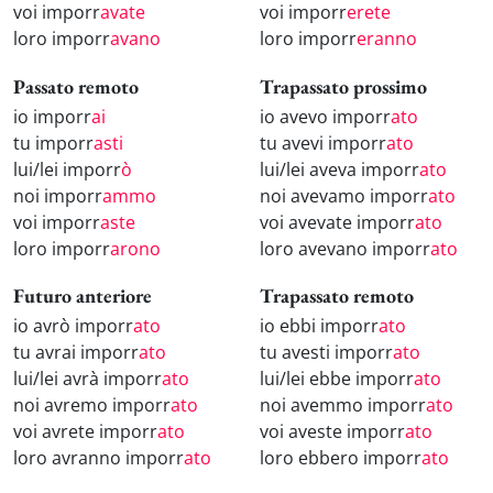
voi imporr
avate
voi imporr
erete
loro imporr
avano
loro imporr
eranno
Passato remoto
Trapassato prossimo
io imporr
ai
io avevo imporr
ato
tu imporr
asti
tu avevi imporr
ato
lui/lei imporr
ò
lui/lei aveva imporr
ato
noi imporr
ammo
noi avevamo imporr
ato
voi imporr
aste
voi avevate imporr
ato
loro imporr
arono
loro avevano imporr
ato
Futuro anteriore
Trapassato remoto
io avrò imporr
ato
io ebbi imporr
ato
tu avrai imporr
ato
tu avesti imporr
ato
lui/lei avrà imporr
ato
lui/lei ebbe imporr
ato
noi avremo imporr
ato
noi avemmo imporr
ato
voi avrete imporr
ato
voi aveste imporr
ato
loro avranno imporr
ato
loro ebbero imporr
ato