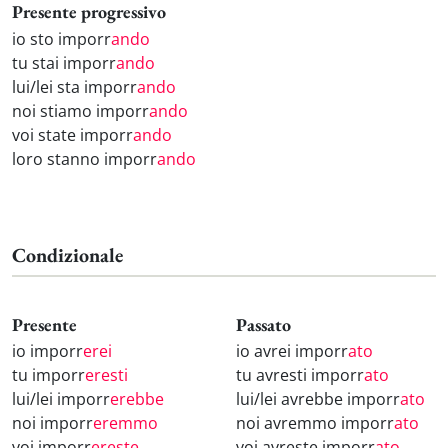
Presente progressivo
io sto imporr
ando
tu stai imporr
ando
lui/lei sta imporr
ando
noi stiamo imporr
ando
voi state imporr
ando
loro stanno imporr
ando
Condizionale
Presente
Passato
io imporr
erei
io avrei imporr
ato
tu imporr
eresti
tu avresti imporr
ato
lui/lei imporr
erebbe
lui/lei avrebbe imporr
ato
noi imporr
eremmo
noi avremmo imporr
ato
voi imporr
ereste
voi avreste imporr
ato