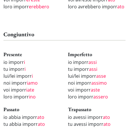
loro imporr
erebbero
loro avrebbero imporr
ato
Congiuntivo
Presente
Imperfetto
io imporr
i
io imporr
assi
tu imporr
i
tu imporr
assi
lui/lei imporr
i
lui/lei imporr
asse
noi imporr
iamo
noi imporr
assimo
voi imporr
iate
voi imporr
aste
loro imporr
ino
loro imporr
assero
Passato
Trapassato
io abbia imporr
ato
io avessi imporr
ato
tu abbia imporr
ato
tu avessi imporr
ato