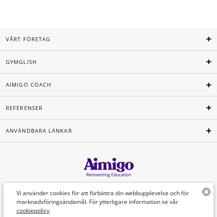
VÅRT FÖRETAG
GYMGLISH
AIMIGO COACH
REFERENSER
ANVÄNDBARA LÄNKAR
Svenska
Vi använder cookies för att förbättra din webbupplevelse och för
marknadsföringsändamål. För ytterligare information se vår
cookiepolicy
.
©Aimigo 2026