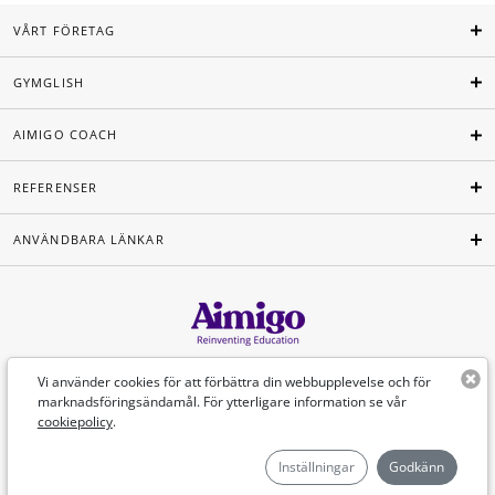
VÅRT FÖRETAG
GYMGLISH
AIMIGO COACH
REFERENSER
ANVÄNDBARA LÄNKAR
Svenska
Vi använder cookies för att förbättra din webbupplevelse och för
marknadsföringsändamål. För ytterligare information se vår
cookiepolicy
.
©Aimigo 2026
Inställningar
Godkänn