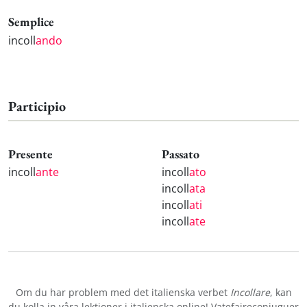
Semplice
incoll
ando
Participio
Presente
Passato
incoll
ante
incoll
ato
incoll
ata
incoll
ati
incoll
ate
Om du har problem med det italienska verbet
Incollare
, kan
du kolla in våra
lektioner i italienska online
! Vatefaireconjuguer