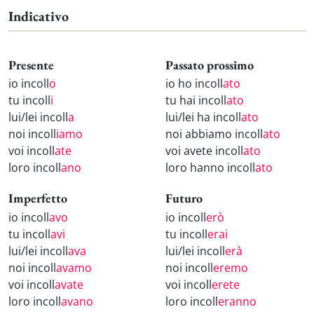
Indicativo
Presente
Passato prossimo
io incoll
o
io ho incoll
ato
tu incoll
i
tu hai incoll
ato
lui/lei incoll
a
lui/lei ha incoll
ato
noi incoll
iamo
noi abbiamo incoll
ato
voi incoll
ate
voi avete incoll
ato
loro incoll
ano
loro hanno incoll
ato
Imperfetto
Futuro
io incoll
avo
io incoll
erò
tu incoll
avi
tu incoll
erai
lui/lei incoll
ava
lui/lei incoll
erà
noi incoll
avamo
noi incoll
eremo
voi incoll
avate
voi incoll
erete
loro incoll
avano
loro incoll
eranno