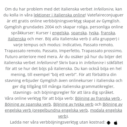
Om du har problem med det italienska verbet
Infellonire
, kan
du kolla in våra
lektioner i italienska online
! Vatefaireconjuguer
är ett gratis online verbböjningsverktyg skapat av Gymglish.
Gymglish grundades 2004 och skapar roliga, personliga online
språkkurser: Kurser i
engelska
,
spanska
,
tyska
,
franska
,
italienska
och mer. Böj alla italienska verb (i alla grupper) i
varje tempus och modus: Indicativo, Passato remoto,
Trapassato remoto, Passato, Imperfetto, Trapassato prossimo,
Futuro anteriore med mera. Är du osäker på hur du böjer det
italienska verbet
Infellonire
? Skriv bara in
Infellonire
i sökfältet
för att se hur det böjs på italienska. Du kan också böja en hel
mening, till exempel ”böj ett verb!”. För att förbättra din
stavning erbjuder Gymglish även onlinekurser i italienska och
ger dig tillgång till många italienska grammatikregler,
stavnings- och böjningsregler för att lära dig språket.
Våra online verktyg för att böja verb:
Böjning av franska verb
,
Böjning av spanska verb
,
Böjning av tyska verb
och
Böjning av
engelska verb
(
oregelbundna engelska verb
,
modala engelska
verb
).
Ladda ner våra verbböjningsverktyg utan kostnad: