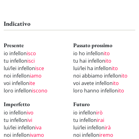
Indicativo
Presente
Passato prossimo
io infellon
isco
io ho infellon
ito
tu infellon
isci
tu hai infellon
ito
lui/lei infellon
isce
lui/lei ha infellon
ito
noi infellon
iamo
noi abbiamo infellon
ito
voi infellon
ite
voi avete infellon
ito
loro infellon
iscono
loro hanno infellon
ito
Imperfetto
Futuro
io infellon
ivo
io infellon
irò
tu infellon
ivi
tu infellon
irai
lui/lei infellon
iva
lui/lei infellon
irà
noi infellon
ivamo
noi infellon
iremo