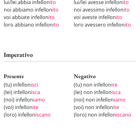
lui/lei abbia infellon
ito
lui/lei avesse infellon
ito
noi abbiamo infellon
ito
noi avessimo infellon
ito
voi abbiate infellon
ito
voi aveste infellon
ito
loro abbiano infellon
ito
loro avessero infellon
ito
Imperativo
Presente
Negativo
(tu) infellon
isci
(tu) non infellon
ire
(lei) infellon
isca
(lei) non infellon
isca
(noi) infellon
iamo
(noi) non infellon
iamo
(voi) infellon
ite
(voi) non infellon
ite
(loro) infellon
iscano
(loro) non infellon
iscano