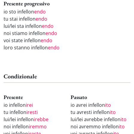
Presente progressivo
io sto infellon
endo
tu stai infellon
endo
lui/lei sta infellon
endo
noi stiamo infellon
endo
voi state infellon
endo
loro stanno infellon
endo
Condizionale
Presente
Passato
io infellon
irei
io avrei infellon
ito
tu infellon
iresti
tu avresti infellon
ito
lui/lei infellon
irebbe
lui/lei avrebbe infellon
ito
noi infellon
iremmo
noi avremmo infellon
ito
voi infellon
ireste
voi avreste infellon
ito