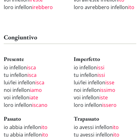
loro infellon
irebbero
loro avrebbero infellon
ito
Congiuntivo
Presente
Imperfetto
io infellon
isca
io infellon
issi
tu infellon
isca
tu infellon
issi
lui/lei infellon
isca
lui/lei infellon
isse
noi infellon
iamo
noi infellon
issimo
voi infellon
iate
voi infellon
iste
loro infellon
iscano
loro infellon
issero
Passato
Trapassato
io abbia infellon
ito
io avessi infellon
ito
tu abbia infellon
ito
tu avessi infellon
ito