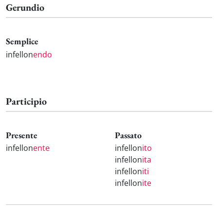
Gerundio
Semplice
infellon
endo
Participio
Presente
Passato
infellon
ente
infellon
ito
infellon
ita
infellon
iti
infellon
ite