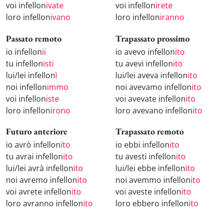
voi infellon
ivate
voi infellon
irete
loro infellon
ivano
loro infellon
iranno
Passato remoto
Trapassato prossimo
io infellon
ii
io avevo infellon
ito
tu infellon
isti
tu avevi infellon
ito
lui/lei infellon
ì
lui/lei aveva infellon
ito
noi infellon
immo
noi avevamo infellon
ito
voi infellon
iste
voi avevate infellon
ito
loro infellon
irono
loro avevano infellon
ito
Futuro anteriore
Trapassato remoto
io avrò infellon
ito
io ebbi infellon
ito
tu avrai infellon
ito
tu avesti infellon
ito
lui/lei avrà infellon
ito
lui/lei ebbe infellon
ito
noi avremo infellon
ito
noi avemmo infellon
ito
voi avrete infellon
ito
voi aveste infellon
ito
loro avranno infellon
ito
loro ebbero infellon
ito