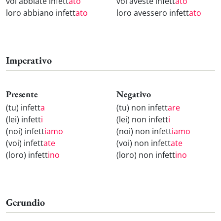
voi abbiate infett
ato
voi aveste infett
ato
loro abbiano infett
ato
loro avessero infett
ato
Imperativo
Presente
Negativo
(tu) infett
a
(tu) non infett
are
(lei) infett
i
(lei) non infett
i
(noi) infett
iamo
(noi) non infett
iamo
(voi) infett
ate
(voi) non infett
ate
(loro) infett
ino
(loro) non infett
ino
Gerundio