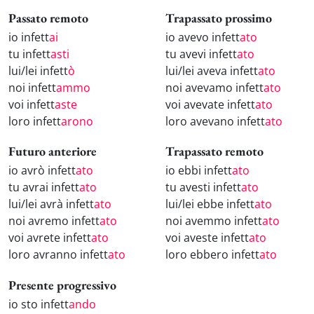
Passato remoto
Trapassato prossimo
io infett
ai
io avevo infett
ato
tu infett
asti
tu avevi infett
ato
lui/lei infett
ò
lui/lei aveva infett
ato
noi infett
ammo
noi avevamo infett
ato
voi infett
aste
voi avevate infett
ato
loro infett
arono
loro avevano infett
ato
Futuro anteriore
Trapassato remoto
io avrò infett
ato
io ebbi infett
ato
tu avrai infett
ato
tu avesti infett
ato
lui/lei avrà infett
ato
lui/lei ebbe infett
ato
noi avremo infett
ato
noi avemmo infett
ato
voi avrete infett
ato
voi aveste infett
ato
loro avranno infett
ato
loro ebbero infett
ato
Presente progressivo
io sto infett
ando