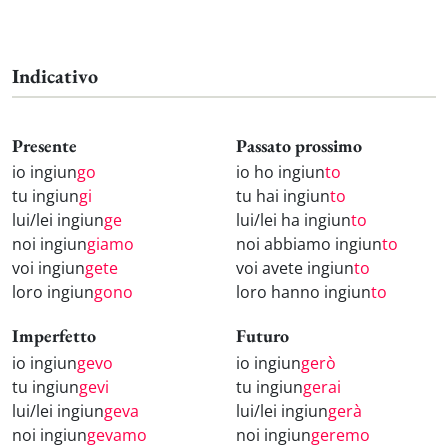
Indicativo
Presente
Passato prossimo
io ingiun
go
io ho ingiun
to
tu ingiun
gi
tu hai ingiun
to
lui/lei ingiun
ge
lui/lei ha ingiun
to
noi ingiun
giamo
noi abbiamo ingiun
to
voi ingiun
gete
voi avete ingiun
to
loro ingiun
gono
loro hanno ingiun
to
Imperfetto
Futuro
io ingiun
gevo
io ingiun
gerò
tu ingiun
gevi
tu ingiun
gerai
lui/lei ingiun
geva
lui/lei ingiun
gerà
noi ingiun
gevamo
noi ingiun
geremo