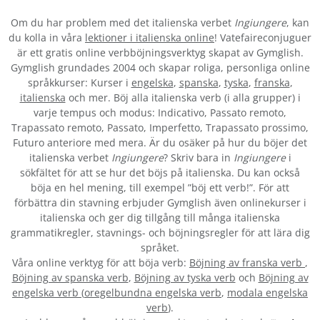
Om du har problem med det italienska verbet
Ingiungere
, kan
du kolla in våra
lektioner i italienska online
! Vatefaireconjuguer
är ett gratis online verbböjningsverktyg skapat av Gymglish.
Gymglish grundades 2004 och skapar roliga, personliga online
språkkurser: Kurser i
engelska
,
spanska
,
tyska
,
franska
,
italienska
och mer. Böj alla italienska verb (i alla grupper) i
varje tempus och modus: Indicativo, Passato remoto,
Trapassato remoto, Passato, Imperfetto, Trapassato prossimo,
Futuro anteriore med mera. Är du osäker på hur du böjer det
italienska verbet
Ingiungere
? Skriv bara in
Ingiungere
i
sökfältet för att se hur det böjs på italienska. Du kan också
böja en hel mening, till exempel ”böj ett verb!”. För att
förbättra din stavning erbjuder Gymglish även onlinekurser i
italienska och ger dig tillgång till många italienska
grammatikregler, stavnings- och böjningsregler för att lära dig
språket.
Våra online verktyg för att böja verb:
Böjning av franska verb
,
Böjning av spanska verb
,
Böjning av tyska verb
och
Böjning av
engelska verb
(
oregelbundna engelska verb
,
modala engelska
verb
).