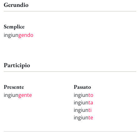
Gerundio
Semplice
ingiun
gendo
Participio
Presente
Passato
ingiun
gente
ingiun
to
ingiun
ta
ingiun
ti
ingiun
te