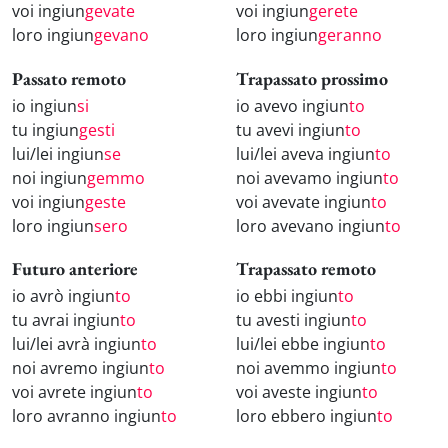
voi ingiun
gevate
voi ingiun
gerete
loro ingiun
gevano
loro ingiun
geranno
Passato remoto
Trapassato prossimo
io ingiun
si
io avevo ingiun
to
tu ingiun
gesti
tu avevi ingiun
to
lui/lei ingiun
se
lui/lei aveva ingiun
to
noi ingiun
gemmo
noi avevamo ingiun
to
voi ingiun
geste
voi avevate ingiun
to
loro ingiun
sero
loro avevano ingiun
to
Futuro anteriore
Trapassato remoto
io avrò ingiun
to
io ebbi ingiun
to
tu avrai ingiun
to
tu avesti ingiun
to
lui/lei avrà ingiun
to
lui/lei ebbe ingiun
to
noi avremo ingiun
to
noi avemmo ingiun
to
voi avrete ingiun
to
voi aveste ingiun
to
loro avranno ingiun
to
loro ebbero ingiun
to