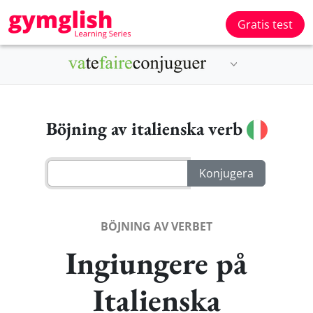
Gratis test
Böjning av italienska verb
BÖJNING AV VERBET
Ingiungere på
Italienska