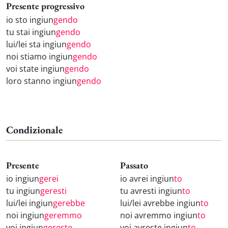
Presente progressivo
io sto ingiun
gendo
tu stai ingiun
gendo
lui/lei sta ingiun
gendo
noi stiamo ingiun
gendo
voi state ingiun
gendo
loro stanno ingiun
gendo
Condizionale
Presente
Passato
io ingiun
gerei
io avrei ingiun
to
tu ingiun
geresti
tu avresti ingiun
to
lui/lei ingiun
gerebbe
lui/lei avrebbe ingiun
to
noi ingiun
geremmo
noi avremmo ingiun
to
voi ingiun
gereste
voi avreste ingiun
to