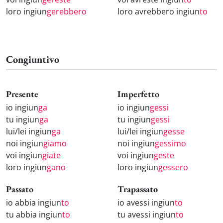
loro ingiun
gerebbero
loro avrebbero ingiun
to
Congiuntivo
Presente
Imperfetto
io ingiun
ga
io ingiun
gessi
tu ingiun
ga
tu ingiun
gessi
lui/lei ingiun
ga
lui/lei ingiun
gesse
noi ingiun
giamo
noi ingiun
gessimo
voi ingiun
giate
voi ingiun
geste
loro ingiun
gano
loro ingiun
gessero
Passato
Trapassato
io abbia ingiun
to
io avessi ingiun
to
tu abbia ingiun
to
tu avessi ingiun
to