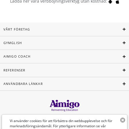
Ladda ner våra verbböjningsverktyg utan kostnad:
VÅRT FÖRETAG
GYMGLISH
AIMIGO COACH
REFERENSER
ANVÄNDBARA LÄNKAR
Svenska
Vi använder cookies för att förbättra din webbupplevelse och för
marknadsföringsändamål. För ytterligare information se vår