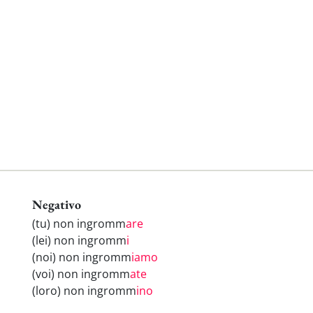
Negativo
(tu) non ingromm
are
(lei) non ingromm
i
(noi) non ingromm
iamo
(voi) non ingromm
ate
(loro) non ingromm
ino