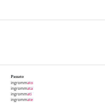
Passato
ingromm
ato
ingromm
ata
ingromm
ati
ingromm
ate