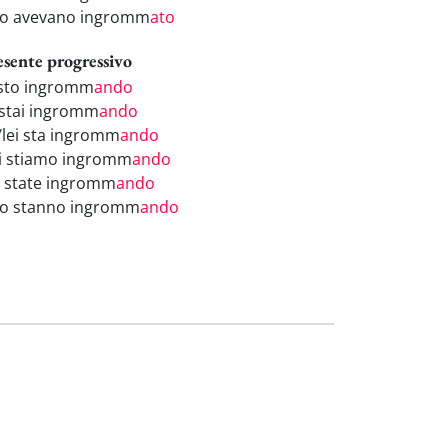
ro avevano ingromm
ato
esente progressivo
 sto ingromm
ando
 stai ingromm
ando
i/lei sta ingromm
ando
i stiamo ingromm
ando
i state ingromm
ando
ro stanno ingromm
ando