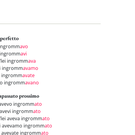
perfetto
 ingromm
avo
 ingromm
avi
i/lei ingromm
ava
i ingromm
avamo
i ingromm
avate
ro ingromm
avano
apassato prossimo
 avevo ingromm
ato
 avevi ingromm
ato
i/lei aveva ingromm
ato
i avevamo ingromm
ato
i avevate ingromm
ato