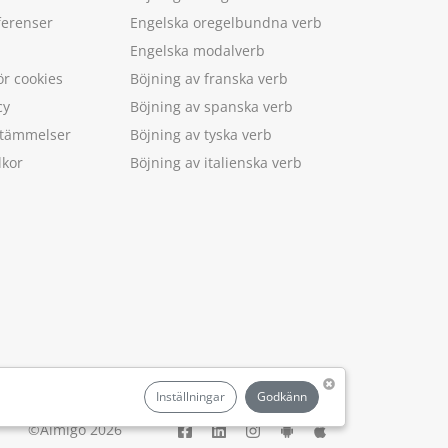
ferenser
Engelska oregelbundna verb
Engelska modalverb
ör cookies
Böjning av franska verb
cy
Böjning av spanska verb
estämmelser
Böjning av tyska verb
lkor
Böjning av italienska verb
.
Inställningar
Godkänn
©Aimigo 2026