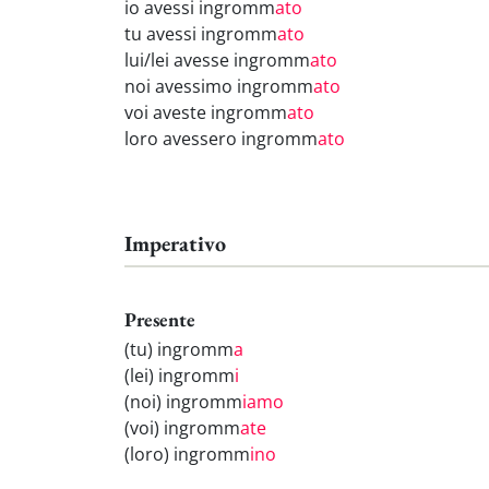
io avessi ingromm
ato
tu avessi ingromm
ato
lui/lei avesse ingromm
ato
noi avessimo ingromm
ato
voi aveste ingromm
ato
loro avessero ingromm
ato
Imperativo
Presente
(tu) ingromm
a
(lei) ingromm
i
(noi) ingromm
iamo
(voi) ingromm
ate
(loro) ingromm
ino