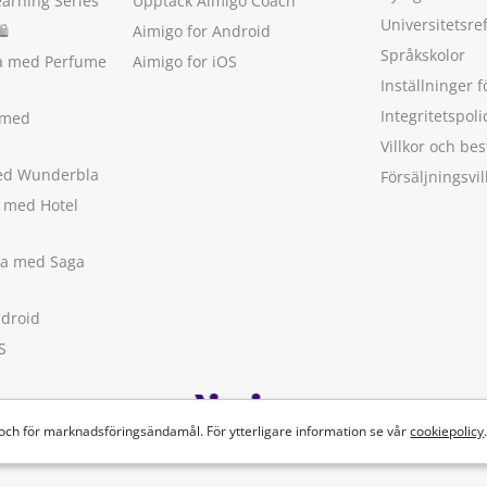
earning Series
Upptäck Aimigo Coach
Universitetsre
🛍
Aimigo for Android
Språkskolor
ka med Perfume
Aimigo for iOS
Inställninger f
Integritetspoli
 med
Villkor och b
med Wunderbla
Försäljningsvil
a med Hotel
ska med Saga
ndroid
S
 och för marknadsföringsändamål. För ytterligare information se vår
cookiepolicy