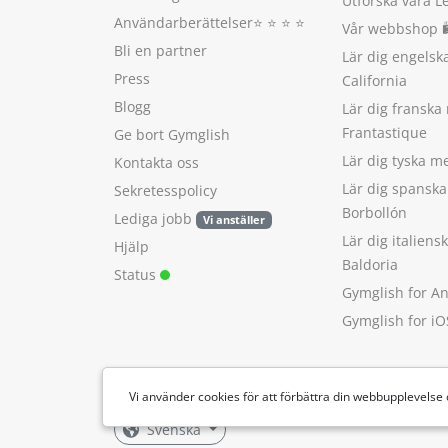
Utforska våra L
Användarberättelser
⭐️ ⭐️ ⭐️ ⭐️
Vår webbshop 
Bli en partner
Lär dig engels
Press
California
Blogg
Lär dig franska
Frantastique
Ge bort Gymglish
Lär dig tyska 
Kontakta oss
Lär dig spansk
Sekretesspolicy
Borbollón
Lediga jobb
Vi anställer
Lär dig italien
Hjälp
Baldoria
Status
Gymglish for A
Gymglish for iO
Vi använder cookies för att förbättra din webbupplevelse
Svenska