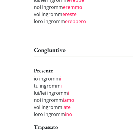
lui/lei ingromm
erebbe
noi ingromm
eremmo
voi ingromm
ereste
loro ingromm
erebbero
Congiuntivo
Presente
io ingromm
i
tu ingromm
i
lui/lei ingromm
i
noi ingromm
iamo
voi ingromm
iate
loro ingromm
ino
Trapassato