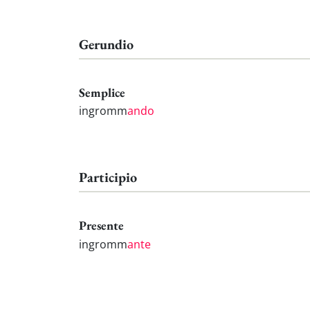
Gerundio
Semplice
ingromm
ando
Participio
Presente
ingromm
ante