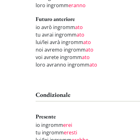
loro ingromm
eranno
Futuro anteriore
io avrò ingromm
ato
tu avrai ingromm
ato
lui/lei avrà ingromm
ato
noi avremo ingromm
ato
voi avrete ingromm
ato
loro avranno ingromm
ato
Condizionale
Presente
io ingromm
erei
tu ingromm
eresti