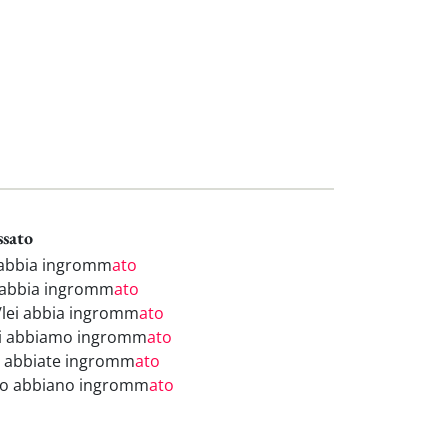
ssato
 abbia ingromm
ato
 abbia ingromm
ato
i/lei abbia ingromm
ato
i abbiamo ingromm
ato
i abbiate ingromm
ato
ro abbiano ingromm
ato