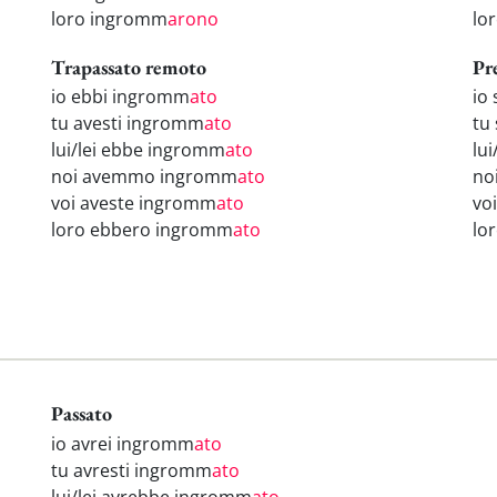
loro ingromm
arono
lo
Trapassato remoto
Pr
io ebbi ingromm
ato
io
tu avesti ingromm
ato
tu
lui/lei ebbe ingromm
ato
lu
noi avemmo ingromm
ato
no
voi aveste ingromm
ato
vo
loro ebbero ingromm
ato
lo
Passato
io avrei ingromm
ato
tu avresti ingromm
ato