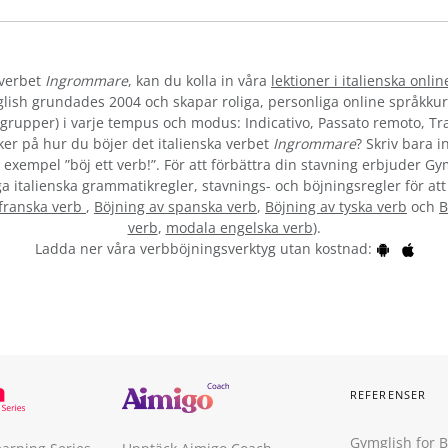
 verbet
Ingrommare
, kan du kolla in våra
lektioner i italienska onlin
lish grundades 2004 och skapar roliga, personliga online språkkur
la grupper) i varje tempus och modus: Indicativo, Passato remoto, T
er på hur du böjer det italienska verbet
Ingrommare
? Skriv bara i
l exempel ”böj ett verb!”. För att förbättra din stavning erbjuder Gy
ga italienska grammatikregler, stavnings- och böjningsregler för att
 franska verb
,
Böjning av spanska verb
,
Böjning av tyska verb
och
B
verb
,
modala engelska verb
).
Ladda ner våra verbböjningsverktyg utan kostnad:
REFERENSER
Gymglish for 