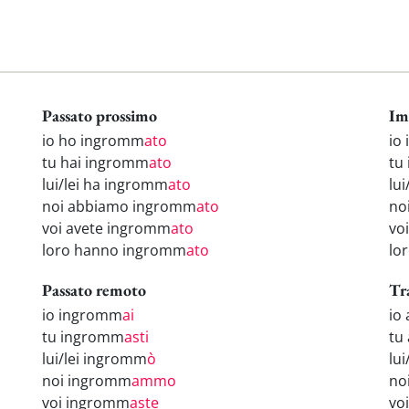
Passato prossimo
Im
io ho ingromm
ato
io
tu hai ingromm
ato
tu
lui/lei ha ingromm
ato
lu
noi abbiamo ingromm
ato
no
voi avete ingromm
ato
vo
loro hanno ingromm
ato
lo
Passato remoto
Tr
io ingromm
ai
io
tu ingromm
asti
tu
lui/lei ingromm
ò
lu
noi ingromm
ammo
no
voi ingromm
aste
vo