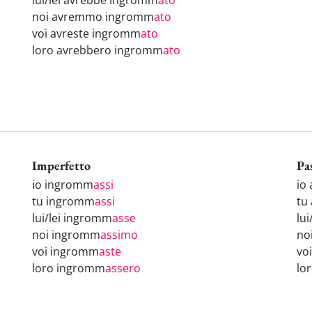
lui/lei avrebbe ingromm
ato
noi avremmo ingromm
ato
voi avreste ingromm
ato
loro avrebbero ingromm
ato
Imperfetto
Pa
io ingromm
assi
io
tu ingromm
assi
tu
lui/lei ingromm
asse
lu
noi ingromm
assimo
no
voi ingromm
aste
vo
loro ingromm
assero
lo