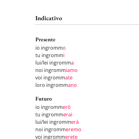
Indicativo
Presente
io ingromm
o
tu ingromm
i
lui/lei ingromm
a
noi ingromm
iamo
voi ingromm
ate
loro ingromm
ano
Futuro
io ingromm
erò
tu ingromm
erai
lui/lei ingromm
erà
noi ingromm
eremo
voi ingromm
erete