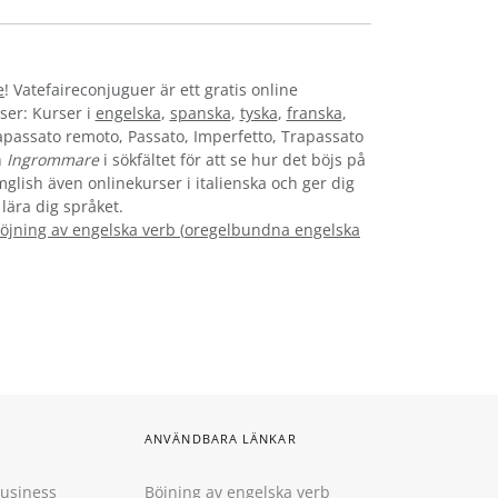
e
! Vatefaireconjuguer är ett gratis online
ser: Kurser i
engelska
,
spanska
,
tyska
,
franska
,
rapassato remoto, Passato, Imperfetto, Trapassato
n
Ingrommare
i sökfältet för att se hur det böjs på
mglish även onlinekurser i italienska och ger dig
 lära dig språket.
öjning av engelska verb
(
oregelbundna engelska
ANVÄNDBARA LÄNKAR
Business
Böjning av engelska verb