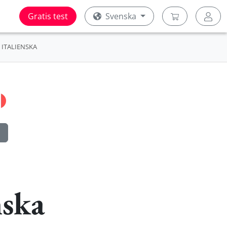
Gratis test
Svenska
ITALIENSKA
nska