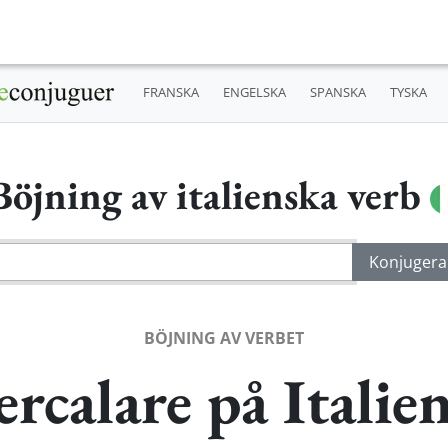
FRANSKA
ENGELSKA
SPANSKA
TYSKA
Böjning av italienska verb
BÖJNING AV VERBET
ercalare på Italie