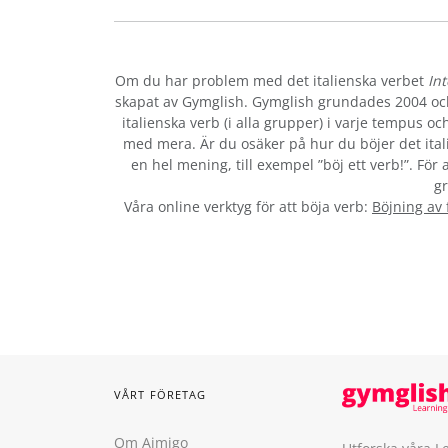
Om du har problem med det italienska verbet
Int
skapat av Gymglish. Gymglish grundades 2004 och 
italienska verb (i alla grupper) i varje tempus 
med mera. Är du osäker på hur du böjer det ita
en hel mening, till exempel ”böj ett verb!”. För
gr
Våra online verktyg för att böja verb:
Böjning av
VÅRT FÖRETAG
Om Aimigo