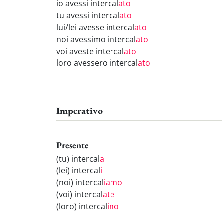
io avessi intercal
ato
tu avessi intercal
ato
lui/lei avesse intercal
ato
noi avessimo intercal
ato
voi aveste intercal
ato
loro avessero intercal
ato
Imperativo
Presente
(tu) intercal
a
(lei) intercal
i
(noi) intercal
iamo
(voi) intercal
ate
(loro) intercal
ino