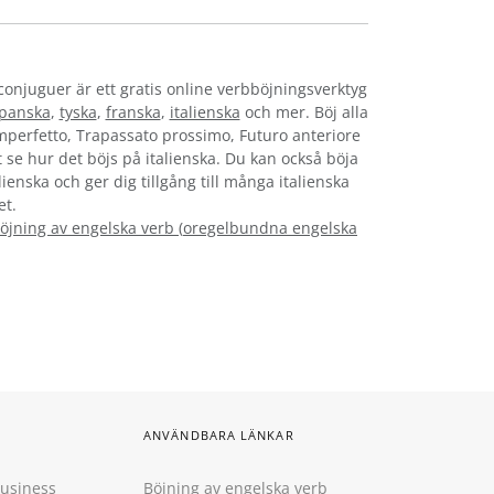
econjuguer är ett gratis online verbböjningsverktyg
panska
,
tyska
,
franska
,
italienska
och mer. Böj alla
Imperfetto, Trapassato prossimo, Futuro anteriore
tt se hur det böjs på italienska. Du kan också böja
ienska och ger dig tillgång till många italienska
et.
öjning av engelska verb
(
oregelbundna engelska
ANVÄNDBARA LÄNKAR
Business
Böjning av engelska verb