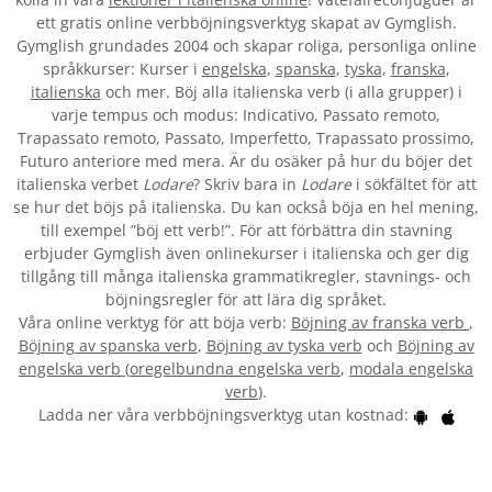
ett gratis online verbböjningsverktyg skapat av Gymglish.
Gymglish grundades 2004 och skapar roliga, personliga online
språkkurser: Kurser i
engelska
,
spanska
,
tyska
,
franska
,
italienska
och mer. Böj alla italienska verb (i alla grupper) i
varje tempus och modus: Indicativo, Passato remoto,
Trapassato remoto, Passato, Imperfetto, Trapassato prossimo,
Futuro anteriore med mera. Är du osäker på hur du böjer det
italienska verbet
Lodare
? Skriv bara in
Lodare
i sökfältet för att
se hur det böjs på italienska. Du kan också böja en hel mening,
till exempel ”böj ett verb!”. För att förbättra din stavning
erbjuder Gymglish även onlinekurser i italienska och ger dig
tillgång till många italienska grammatikregler, stavnings- och
böjningsregler för att lära dig språket.
Våra online verktyg för att böja verb:
Böjning av franska verb
,
Böjning av spanska verb
,
Böjning av tyska verb
och
Böjning av
engelska verb
(
oregelbundna engelska verb
,
modala engelska
verb
).
Ladda ner våra verbböjningsverktyg utan kostnad: