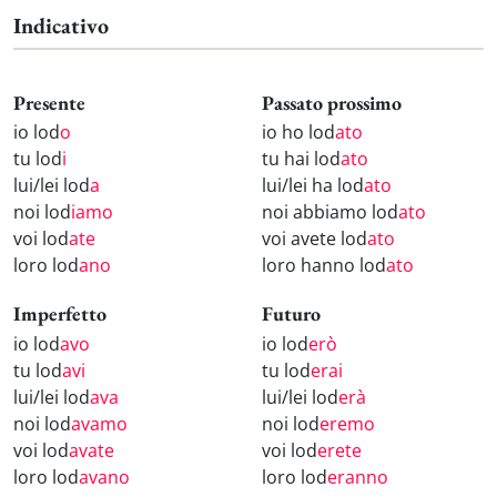
Indicativo
Presente
Passato prossimo
io lod
o
io ho lod
ato
tu lod
i
tu hai lod
ato
lui/lei lod
a
lui/lei ha lod
ato
noi lod
iamo
noi abbiamo lod
ato
voi lod
ate
voi avete lod
ato
loro lod
ano
loro hanno lod
ato
Imperfetto
Futuro
io lod
avo
io lod
erò
tu lod
avi
tu lod
erai
lui/lei lod
ava
lui/lei lod
erà
noi lod
avamo
noi lod
eremo
voi lod
avate
voi lod
erete
loro lod
avano
loro lod
eranno