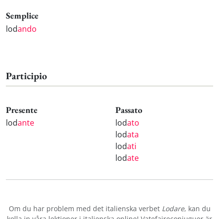
Semplice
lod
ando
Participio
Presente
Passato
lod
ante
lod
ato
lod
ata
lod
ati
lod
ate
Om du har problem med det italienska verbet
Lodare
, kan du
kolla in våra
lektioner i italienska online
! Vatefaireconjuguer är