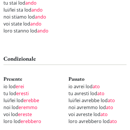
tu stai lod
ando
lui/lei sta lod
ando
noi stiamo lod
ando
voi state lod
ando
loro stanno lod
ando
Condizionale
Presente
Passato
io lod
erei
io avrei lod
ato
tu lod
eresti
tu avresti lod
ato
lui/lei lod
erebbe
lui/lei avrebbe lod
ato
noi lod
eremmo
noi avremmo lod
ato
voi lod
ereste
voi avreste lod
ato
loro lod
erebbero
loro avrebbero lod
ato