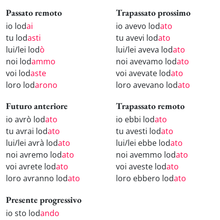
Passato remoto
Trapassato prossimo
io lod
ai
io avevo lod
ato
tu lod
asti
tu avevi lod
ato
lui/lei lod
ò
lui/lei aveva lod
ato
noi lod
ammo
noi avevamo lod
ato
voi lod
aste
voi avevate lod
ato
loro lod
arono
loro avevano lod
ato
Futuro anteriore
Trapassato remoto
io avrò lod
ato
io ebbi lod
ato
tu avrai lod
ato
tu avesti lod
ato
lui/lei avrà lod
ato
lui/lei ebbe lod
ato
noi avremo lod
ato
noi avemmo lod
ato
voi avrete lod
ato
voi aveste lod
ato
loro avranno lod
ato
loro ebbero lod
ato
Presente progressivo
io sto lod
ando