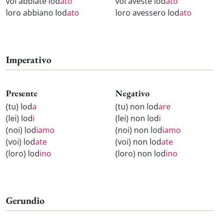
voi abbiate lod
ato
voi aveste lod
ato
loro abbiano lod
ato
loro avessero lod
ato
Imperativo
Presente
Negativo
(tu) lod
a
(tu) non lod
are
(lei) lod
i
(lei) non lod
i
(noi) lod
iamo
(noi) non lod
iamo
(voi) lod
ate
(voi) non lod
ate
(loro) lod
ino
(loro) non lod
ino
Gerundio