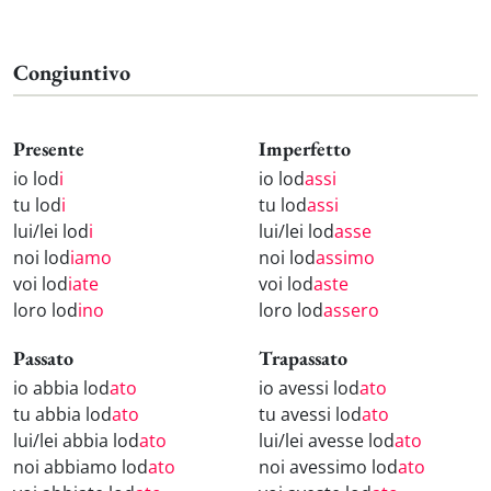
Congiuntivo
Presente
Imperfetto
io lod
i
io lod
assi
tu lod
i
tu lod
assi
lui/lei lod
i
lui/lei lod
asse
noi lod
iamo
noi lod
assimo
voi lod
iate
voi lod
aste
loro lod
ino
loro lod
assero
Passato
Trapassato
io abbia lod
ato
io avessi lod
ato
tu abbia lod
ato
tu avessi lod
ato
lui/lei abbia lod
ato
lui/lei avesse lod
ato
noi abbiamo lod
ato
noi avessimo lod
ato