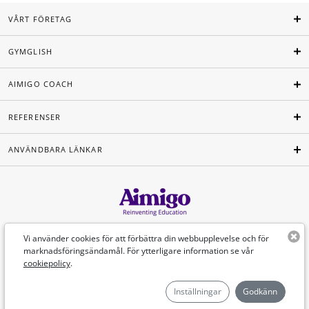
VÅRT FÖRETAG
GYMGLISH
AIMIGO COACH
REFERENSER
ANVÄNDBARA LÄNKAR
Svenska
Vi använder cookies för att förbättra din webbupplevelse och för
marknadsföringsändamål. För ytterligare information se vår
cookiepolicy
.
©Aimigo 2026
Inställningar
Godkänn