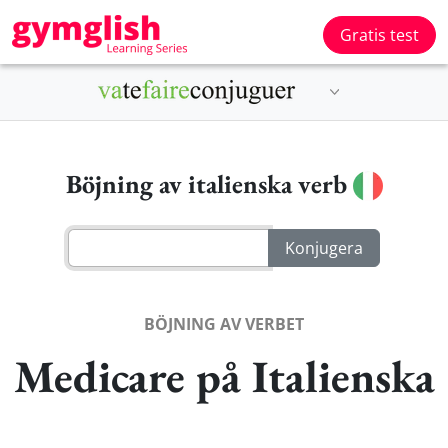
Gratis test
Böjning av italienska verb
BÖJNING AV VERBET
Medicare på Italienska