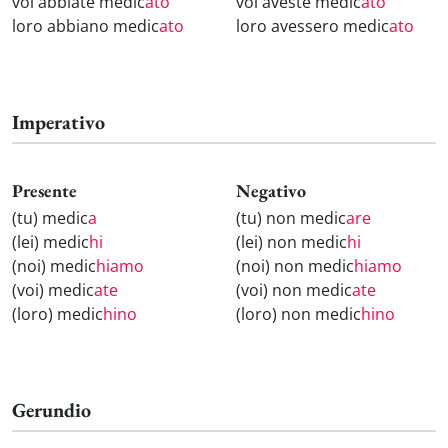
voi abbiate medic
ato
voi aveste medic
ato
loro abbiano medic
ato
loro avessero medic
ato
Imperativo
Presente
Negativo
(tu) medic
a
(tu) non medic
are
(lei) medic
hi
(lei) non medic
hi
(noi) medic
hiamo
(noi) non medic
hiamo
(voi) medic
ate
(voi) non medic
ate
(loro) medic
hino
(loro) non medic
hino
Gerundio