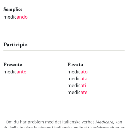
Semplice
medic
ando
Participio
Presente
Passato
medic
ante
medic
ato
medic
ata
medic
ati
medic
ate
Om du har problem med det italienska verbet
Medicare
, kan
du kolla in våra
lektioner i italienska online
! Vatefaireconjuguer