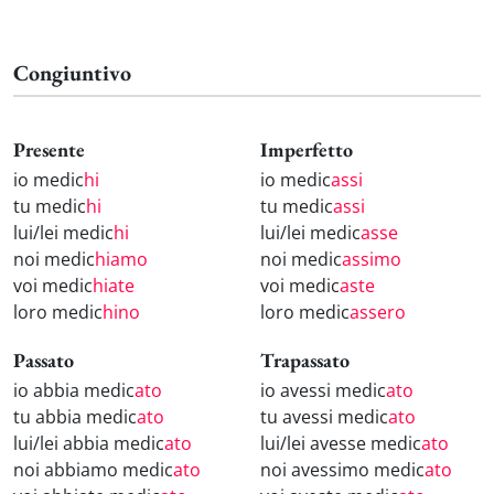
Congiuntivo
Presente
Imperfetto
io medic
hi
io medic
assi
tu medic
hi
tu medic
assi
lui/lei medic
hi
lui/lei medic
asse
noi medic
hiamo
noi medic
assimo
voi medic
hiate
voi medic
aste
loro medic
hino
loro medic
assero
Passato
Trapassato
io abbia medic
ato
io avessi medic
ato
tu abbia medic
ato
tu avessi medic
ato
lui/lei abbia medic
ato
lui/lei avesse medic
ato
noi abbiamo medic
ato
noi avessimo medic
ato