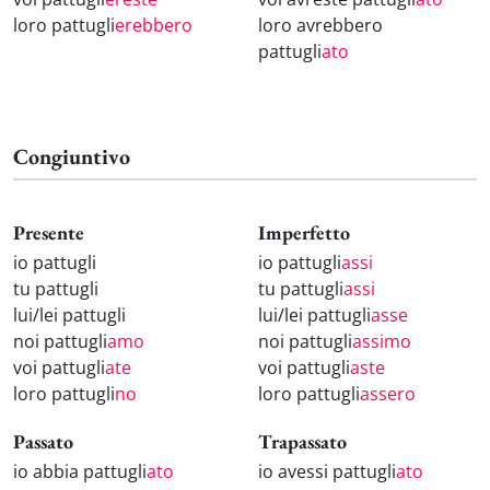
loro pattugli
erebbero
loro avrebbero
pattugli
ato
Congiuntivo
Presente
Imperfetto
io pattugli
io pattugli
assi
tu pattugli
tu pattugli
assi
lui/lei pattugli
lui/lei pattugli
asse
noi pattugli
amo
noi pattugli
assimo
voi pattugli
ate
voi pattugli
aste
loro pattugli
no
loro pattugli
assero
Passato
Trapassato
io abbia pattugli
ato
io avessi pattugli
ato