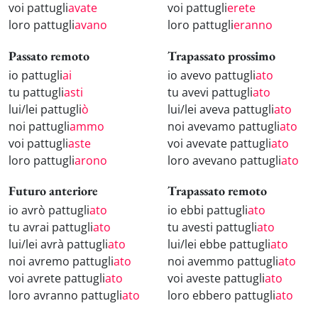
voi pattugli
avate
voi pattugli
erete
loro pattugli
avano
loro pattugli
eranno
Passato remoto
Trapassato prossimo
io pattugli
ai
io avevo pattugli
ato
tu pattugli
asti
tu avevi pattugli
ato
lui/lei pattugli
ò
lui/lei aveva pattugli
ato
noi pattugli
ammo
noi avevamo pattugli
ato
voi pattugli
aste
voi avevate pattugli
ato
loro pattugli
arono
loro avevano pattugli
ato
Futuro anteriore
Trapassato remoto
io avrò pattugli
ato
io ebbi pattugli
ato
tu avrai pattugli
ato
tu avesti pattugli
ato
lui/lei avrà pattugli
ato
lui/lei ebbe pattugli
ato
noi avremo pattugli
ato
noi avemmo pattugli
ato
voi avrete pattugli
ato
voi aveste pattugli
ato
loro avranno pattugli
ato
loro ebbero pattugli
ato