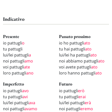
Indicativo
Presente
Passato prossimo
io pattugli
o
io ho pattugli
ato
tu pattugli
tu hai pattugli
ato
lui/lei pattugli
a
lui/lei ha pattugli
ato
noi pattugli
amo
noi abbiamo pattugli
ato
voi pattugli
ate
voi avete pattugli
ato
loro pattugli
ano
loro hanno pattugli
ato
Imperfetto
Futuro
io pattugli
avo
io pattugli
erò
tu pattugli
avi
tu pattugli
erai
lui/lei pattugli
ava
lui/lei pattugli
erà
noi pattugli
avamo
noi pattugli
eremo