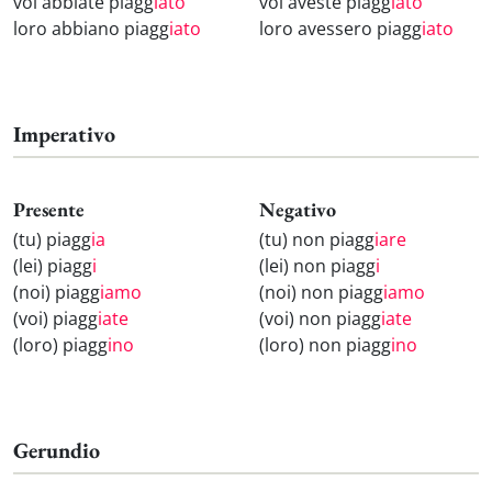
voi abbiate piagg
iato
voi aveste piagg
iato
loro abbiano piagg
iato
loro avessero piagg
iato
Imperativo
Presente
Negativo
(tu) piagg
ia
(tu) non piagg
iare
(lei) piagg
i
(lei) non piagg
i
(noi) piagg
iamo
(noi) non piagg
iamo
(voi) piagg
iate
(voi) non piagg
iate
(loro) piagg
ino
(loro) non piagg
ino
Gerundio