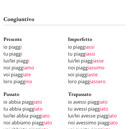
Congiuntivo
Presente
Imperfetto
io piagg
i
io piagg
iassi
tu piagg
i
tu piagg
iassi
lui/lei piagg
i
lui/lei piagg
iasse
noi piagg
iamo
noi piagg
iassimo
voi piagg
iate
voi piagg
iaste
loro piagg
ino
loro piagg
iassero
Passato
Trapassato
io abbia piagg
iato
io avessi piagg
iato
tu abbia piagg
iato
tu avessi piagg
iato
lui/lei abbia piagg
iato
lui/lei avesse piagg
iato
noi abbiamo piagg
iato
noi avessimo piagg
iato