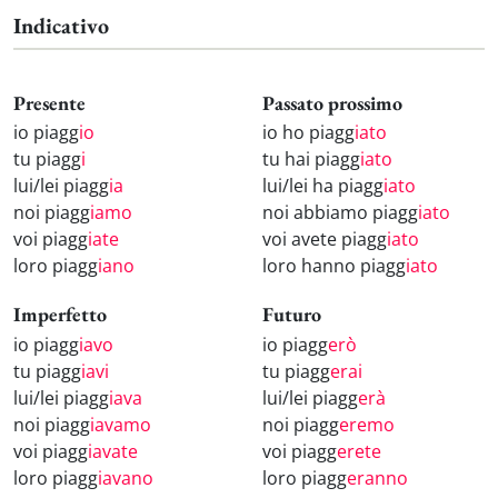
Indicativo
Presente
Passato prossimo
io piagg
io
io ho piagg
iato
tu piagg
i
tu hai piagg
iato
lui/lei piagg
ia
lui/lei ha piagg
iato
noi piagg
iamo
noi abbiamo piagg
iato
voi piagg
iate
voi avete piagg
iato
loro piagg
iano
loro hanno piagg
iato
Imperfetto
Futuro
io piagg
iavo
io piagg
erò
tu piagg
iavi
tu piagg
erai
lui/lei piagg
iava
lui/lei piagg
erà
noi piagg
iavamo
noi piagg
eremo
voi piagg
iavate
voi piagg
erete
loro piagg
iavano
loro piagg
eranno