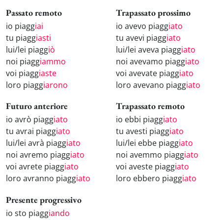
Passato remoto
Trapassato prossimo
io piagg
iai
io avevo piagg
iato
tu piagg
iasti
tu avevi piagg
iato
lui/lei piagg
iò
lui/lei aveva piagg
iato
noi piagg
iammo
noi avevamo piagg
iato
voi piagg
iaste
voi avevate piagg
iato
loro piagg
iarono
loro avevano piagg
iato
Futuro anteriore
Trapassato remoto
io avrò piagg
iato
io ebbi piagg
iato
tu avrai piagg
iato
tu avesti piagg
iato
lui/lei avrà piagg
iato
lui/lei ebbe piagg
iato
noi avremo piagg
iato
noi avemmo piagg
iato
voi avrete piagg
iato
voi aveste piagg
iato
loro avranno piagg
iato
loro ebbero piagg
iato
Presente progressivo
io sto piagg
iando