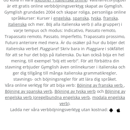
är ett gratis online verbböjningsverktyg skapat av Gymglish.
Gymglish grundades 2004 och skapar roliga, personliga online
språkkurser: Kurser i
engelska
,
spanska
,
tyska
,
franska
,
italienska
och mer. Böj alla italienska verb (i alla grupper) i
varje tempus och modus: Indicativo, Passato remoto,
Trapassato remoto, Passato, Imperfetto, Trapassato prossimo,
Futuro anteriore med mera. Är du osäker på hur du böjer det
italienska verbet
Piaggiare
? Skriv bara in
Piaggiare
i sökfältet
för att se hur det böjs på italienska. Du kan också böja en hel
mening, till exempel ”böj ett verb!”. För att förbättra din
stavning erbjuder Gymglish även onlinekurser i italienska och
ger dig tillgång till många italienska grammatikregler,
stavnings- och böjningsregler för att lära dig språket.
Våra online verktyg för att böja verb:
Böjning av franska verb
,
Böjning av spanska verb
,
Böjning av tyska verb
och
Böjning av
engelska verb
(
oregelbundna engelska verb
,
modala engelska
verb
).
Ladda ner våra verbböjningsverktyg utan kostnad: