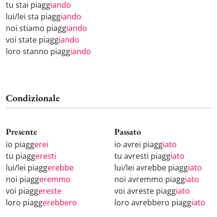
tu stai piagg
iando
lui/lei sta piagg
iando
noi stiamo piagg
iando
voi state piagg
iando
loro stanno piagg
iando
Condizionale
Presente
Passato
io piagg
erei
io avrei piagg
iato
tu piagg
eresti
tu avresti piagg
iato
lui/lei piagg
erebbe
lui/lei avrebbe piagg
iato
noi piagg
eremmo
noi avremmo piagg
iato
voi piagg
ereste
voi avreste piagg
iato
loro piagg
erebbero
loro avrebbero piagg
iato