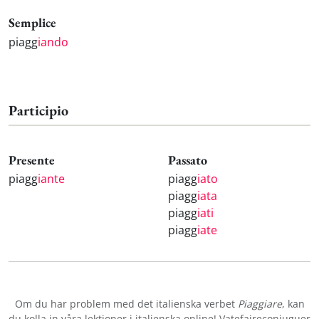
Semplice
piagg
iando
Participio
Presente
Passato
piagg
iante
piagg
iato
piagg
iata
piagg
iati
piagg
iate
Om du har problem med det italienska verbet
Piaggiare
, kan
du kolla in våra
lektioner i italienska online
! Vatefaireconjuguer