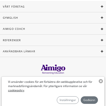
VÅRT FÖRETAG
GYMGLISH
AIMIGO COACH
REFERENSER
ANVÄNDBARA LÄNKAR
Svenska
Vi använder cookies för att förbättra din webbupplevelse och för
marknadsföringsändamål. För ytterligare information se vår
cookiepolicy
.
©Aimigo 2026
Inställningar
Godkänn