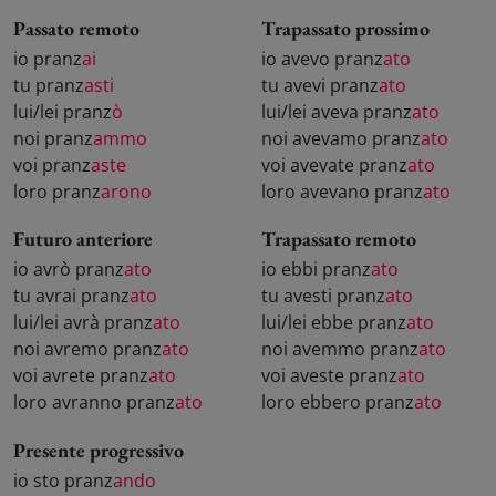
Passato remoto
Trapassato prossimo
io pranz
ai
io avevo pranz
ato
tu pranz
asti
tu avevi pranz
ato
lui/lei pranz
ò
lui/lei aveva pranz
ato
noi pranz
ammo
noi avevamo pranz
ato
voi pranz
aste
voi avevate pranz
ato
loro pranz
arono
loro avevano pranz
ato
Futuro anteriore
Trapassato remoto
io avrò pranz
ato
io ebbi pranz
ato
tu avrai pranz
ato
tu avesti pranz
ato
lui/lei avrà pranz
ato
lui/lei ebbe pranz
ato
noi avremo pranz
ato
noi avemmo pranz
ato
voi avrete pranz
ato
voi aveste pranz
ato
loro avranno pranz
ato
loro ebbero pranz
ato
Presente progressivo
io sto pranz
ando