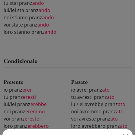
tu stai pranz
ando
lui/lei sta pranz
ando
noi stiamo pranz
ando
voi state pranz
ando
loro stanno pranz
ando
Condizionale
Presente
Passato
io pranz
erei
io avrei pranz
ato
tu pranz
eresti
tu avresti pranz
ato
lui/lei pranz
erebbe
lui/lei avrebbe pranz
ato
noi pranz
eremmo
noi avremmo pranz
ato
voi pranz
ereste
voi avreste pranz
ato
loro pranz
erebbero
loro avrebbero pranz
ato