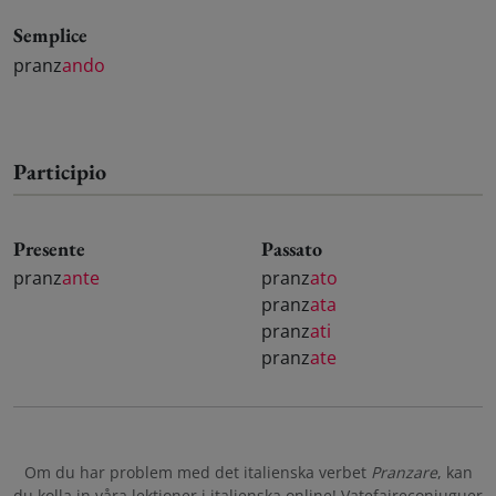
Semplice
pranz
ando
Participio
Presente
Passato
pranz
ante
pranz
ato
pranz
ata
pranz
ati
pranz
ate
Om du har problem med det italienska verbet
Pranzare
, kan
du kolla in våra
lektioner i italienska online
! Vatefaireconjuguer