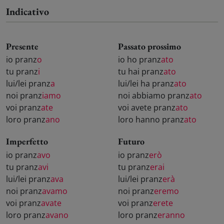
Indicativo
Presente
Passato prossimo
io pranz
o
io ho pranz
ato
tu pranz
i
tu hai pranz
ato
lui/lei pranz
a
lui/lei ha pranz
ato
noi pranz
iamo
noi abbiamo pranz
ato
voi pranz
ate
voi avete pranz
ato
loro pranz
ano
loro hanno pranz
ato
Imperfetto
Futuro
io pranz
avo
io pranz
erò
tu pranz
avi
tu pranz
erai
lui/lei pranz
ava
lui/lei pranz
erà
noi pranz
avamo
noi pranz
eremo
voi pranz
avate
voi pranz
erete
loro pranz
avano
loro pranz
eranno