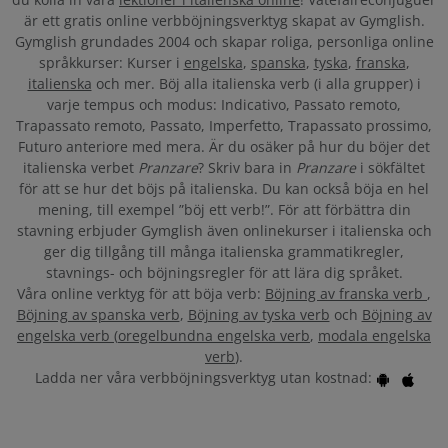
är ett gratis online verbböjningsverktyg skapat av Gymglish.
Gymglish grundades 2004 och skapar roliga, personliga online
språkkurser: Kurser i
engelska
,
spanska
,
tyska
,
franska
,
italienska
och mer. Böj alla italienska verb (i alla grupper) i
varje tempus och modus: Indicativo, Passato remoto,
Trapassato remoto, Passato, Imperfetto, Trapassato prossimo,
Futuro anteriore med mera. Är du osäker på hur du böjer det
italienska verbet
Pranzare
? Skriv bara in
Pranzare
i sökfältet
för att se hur det böjs på italienska. Du kan också böja en hel
mening, till exempel ”böj ett verb!”. För att förbättra din
stavning erbjuder Gymglish även onlinekurser i italienska och
ger dig tillgång till många italienska grammatikregler,
stavnings- och böjningsregler för att lära dig språket.
Våra online verktyg för att böja verb:
Böjning av franska verb
,
Böjning av spanska verb
,
Böjning av tyska verb
och
Böjning av
engelska verb
(
oregelbundna engelska verb
,
modala engelska
verb
).
Ladda ner våra verbböjningsverktyg utan kostnad: