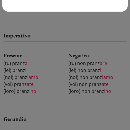
voi abbiate pranz
ato
voi aveste pranz
ato
loro abbiano pranz
ato
loro avessero pranz
ato
Imperativo
Presente
Negativo
(tu) pranz
a
(tu) non pranz
are
(lei) pranz
i
(lei) non pranz
i
(noi) pranz
iamo
(noi) non pranz
iamo
(voi) pranz
ate
(voi) non pranz
ate
(loro) pranz
ino
(loro) non pranz
ino
Gerundio