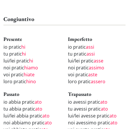
Congiuntivo
Presente
Imperfetto
io pratic
hi
io pratic
assi
tu pratic
hi
tu pratic
assi
lui/lei pratic
hi
lui/lei pratic
asse
noi pratic
hiamo
noi pratic
assimo
voi pratic
hiate
voi pratic
aste
loro pratic
hino
loro pratic
assero
Passato
Trapassato
io abbia pratic
ato
io avessi pratic
ato
tu abbia pratic
ato
tu avessi pratic
ato
lui/lei abbia pratic
ato
lui/lei avesse pratic
ato
noi abbiamo pratic
ato
noi avessimo pratic
ato