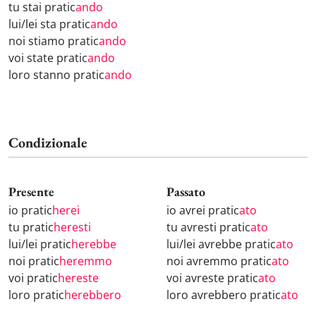
tu stai pratic
ando
lui/lei sta pratic
ando
noi stiamo pratic
ando
voi state pratic
ando
loro stanno pratic
ando
Condizionale
Presente
Passato
io pratic
herei
io avrei pratic
ato
tu pratic
heresti
tu avresti pratic
ato
lui/lei pratic
herebbe
lui/lei avrebbe pratic
ato
noi pratic
heremmo
noi avremmo pratic
ato
voi pratic
hereste
voi avreste pratic
ato
loro pratic
herebbero
loro avrebbero pratic
ato