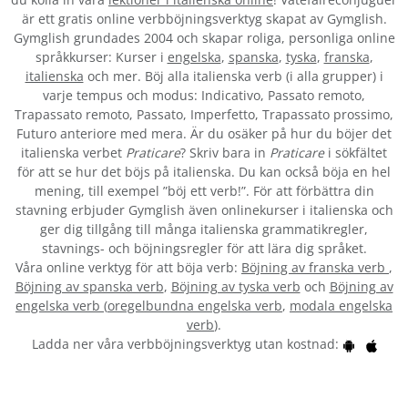
är ett gratis online verbböjningsverktyg skapat av Gymglish.
Gymglish grundades 2004 och skapar roliga, personliga online
språkkurser: Kurser i
engelska
,
spanska
,
tyska
,
franska
,
italienska
och mer. Böj alla italienska verb (i alla grupper) i
varje tempus och modus: Indicativo, Passato remoto,
Trapassato remoto, Passato, Imperfetto, Trapassato prossimo,
Futuro anteriore med mera. Är du osäker på hur du böjer det
italienska verbet
Praticare
? Skriv bara in
Praticare
i sökfältet
för att se hur det böjs på italienska. Du kan också böja en hel
mening, till exempel ”böj ett verb!”. För att förbättra din
stavning erbjuder Gymglish även onlinekurser i italienska och
ger dig tillgång till många italienska grammatikregler,
stavnings- och böjningsregler för att lära dig språket.
Våra online verktyg för att böja verb:
Böjning av franska verb
,
Böjning av spanska verb
,
Böjning av tyska verb
och
Böjning av
engelska verb
(
oregelbundna engelska verb
,
modala engelska
verb
).
Ladda ner våra verbböjningsverktyg utan kostnad: