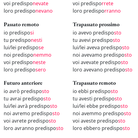
voi predispo
nevate
voi predispo
rrete
loro predispo
nevano
loro predispo
rranno
Passato remoto
Trapassato prossimo
io predispo
si
io avevo predispo
sto
tu predispo
nesti
tu avevi predispo
sto
lui/lei predispo
se
lui/lei aveva predispo
sto
noi predispo
nemmo
noi avevamo predispo
sto
voi predispo
neste
voi avevate predispo
sto
loro predispo
sero
loro avevano predispo
sto
Futuro anteriore
Trapassato remoto
io avrò predispo
sto
io ebbi predispo
sto
tu avrai predispo
sto
tu avesti predispo
sto
lui/lei avrà predispo
sto
lui/lei ebbe predispo
sto
noi avremo predispo
sto
noi avemmo predispo
sto
voi avrete predispo
sto
voi aveste predispo
sto
loro avranno predispo
sto
loro ebbero predispo
sto