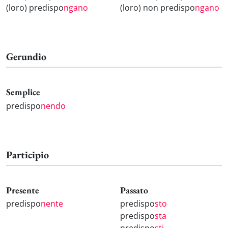
(loro) predispo
ngano
(loro) non predispo
ngano
Gerundio
Semplice
predispo
nendo
Participio
Presente
Passato
predispo
nente
predispo
sto
predispo
sta