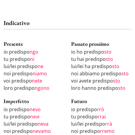
Indicativo
Presente
Passato prossimo
io predispo
ngo
io ho predispo
sto
tu predispo
ni
tu hai predispo
sto
lui/lei predispo
ne
lui/lei ha predispo
sto
noi predispo
niamo
noi abbiamo predispo
sto
voi predispo
nete
voi avete predispo
sto
loro predispo
ngono
loro hanno predispo
sto
Imperfetto
Futuro
io predispo
nevo
io predispo
rrò
tu predispo
nevi
tu predispo
rrai
lui/lei predispo
neva
lui/lei predispo
rrà
noi predispo
nevamo
noi predispo
rremo