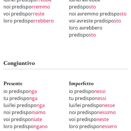
noi predispo
rremmo
predispo
sto
voi predispo
rreste
noi avremmo predispo
sto
loro predispo
rrebbero
voi avreste predispo
sto
loro avrebbero
predispo
sto
Congiuntivo
Presente
Imperfetto
io predispo
nga
io predispo
nessi
tu predispo
nga
tu predispo
nessi
lui/lei predispo
nga
lui/lei predispo
nesse
noi predispo
niamo
noi predispo
nessimo
voi predispo
niate
voi predispo
neste
loro predispo
ngano
loro predispo
nessero