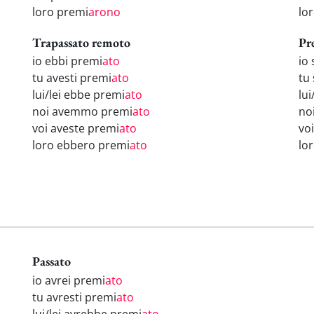
loro premi
arono
lo
Trapassato remoto
Pr
io ebbi premi
ato
io
tu avesti premi
ato
tu
lui/lei ebbe premi
ato
lui
noi avemmo premi
ato
no
voi aveste premi
ato
vo
loro ebbero premi
ato
lo
Passato
io avrei premi
ato
tu avresti premi
ato