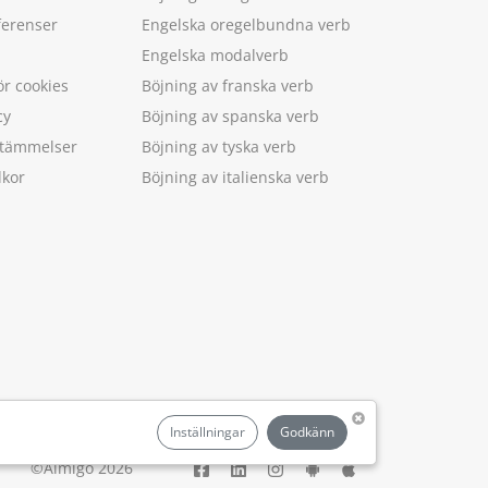
ferenser
Engelska oregelbundna verb
Engelska modalverb
ör cookies
Böjning av franska verb
cy
Böjning av spanska verb
estämmelser
Böjning av tyska verb
lkor
Böjning av italienska verb
.
Inställningar
Godkänn
©Aimigo 2026