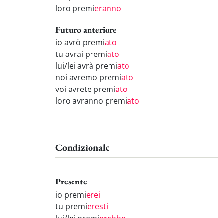
loro premi
eranno
Futuro anteriore
io avrò premi
ato
tu avrai premi
ato
lui/lei avrà premi
ato
noi avremo premi
ato
voi avrete premi
ato
loro avranno premi
ato
Condizionale
Presente
io premi
erei
tu premi
eresti