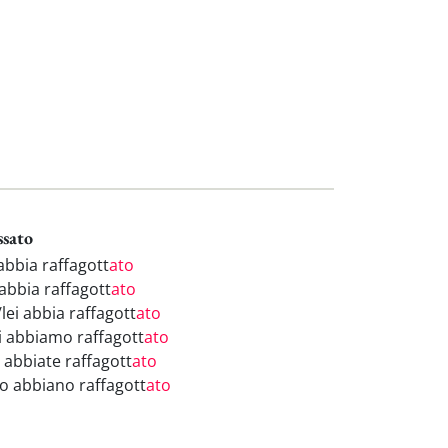
ssato
abbia raffagott
ato
 abbia raffagott
ato
/lei abbia raffagott
ato
i abbiamo raffagott
ato
 abbiate raffagott
ato
ro abbiano raffagott
ato