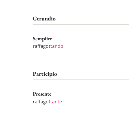
Gerundio
Semplice
raffagott
ando
Participio
Presente
raffagott
ante