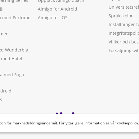
earning Series
Upptäck Aimigo Coach
Universitetsre
🛍
Aimigo for Android
Språkskolor
ka med Perfume
Aimigo for iOS
Inställninger f
Integritetspoli
 med
Villkor och b
med Wunderbla
Försäljningsvil
a med Hotel
ska med Saga
ndroid
S
 och för marknadsföringsändamål. För ytterligare information se vår
cookiepolicy