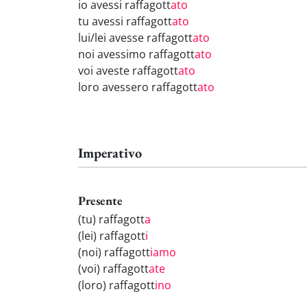
io avessi raffagott
ato
tu avessi raffagott
ato
lui/lei avesse raffagott
ato
noi avessimo raffagott
ato
voi aveste raffagott
ato
loro avessero raffagott
ato
Imperativo
Presente
(tu) raffagott
a
(lei) raffagott
i
(noi) raffagott
iamo
(voi) raffagott
ate
(loro) raffagott
ino