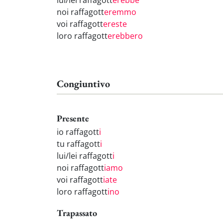
lui/lei raffagott
erebbe
noi raffagott
eremmo
voi raffagott
ereste
loro raffagott
erebbero
Congiuntivo
Presente
io raffagott
i
tu raffagott
i
lui/lei raffagott
i
noi raffagott
iamo
voi raffagott
iate
loro raffagott
ino
Trapassato