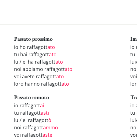
Passato prossimo
Im
io ho raffagott
ato
io 
tu hai raffagott
ato
tu 
lui/lei ha raffagott
ato
lui
noi abbiamo raffagott
ato
noi
voi avete raffagott
ato
voi
loro hanno raffagott
ato
lor
Passato remoto
Tr
io raffagott
ai
io
tu raffagott
asti
tu 
lui/lei raffagott
ò
lui
noi raffagott
ammo
no
voi raffagott
aste
vo