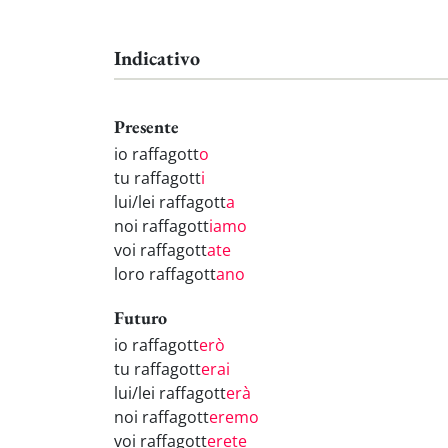
Indicativo
Presente
io raffagott
o
tu raffagott
i
lui/lei raffagott
a
noi raffagott
iamo
voi raffagott
ate
loro raffagott
ano
Futuro
io raffagott
erò
tu raffagott
erai
lui/lei raffagott
erà
noi raffagott
eremo
voi raffagott
erete