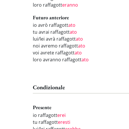
loro raffagott
eranno
Futuro anteriore
io avrò raffagott
ato
tu avrai raffagott
ato
lui/lei avrà raffagott
ato
noi avremo raffagott
ato
voi avrete raffagott
ato
loro avranno raffagott
ato
Condizionale
Presente
io raffagott
erei
tu raffagott
eresti