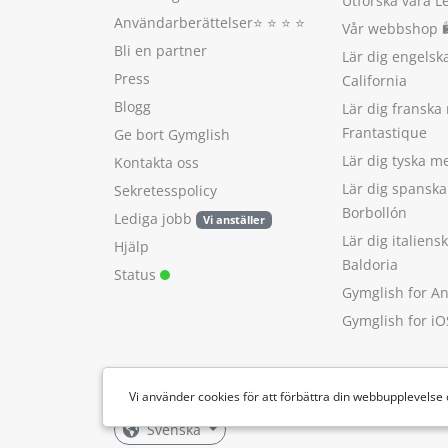
Utforska våra L
Användarberättelser
⭐️ ⭐️ ⭐️ ⭐️
Vår webbshop 
Bli en partner
Lär dig engels
Press
California
Blogg
Lär dig franska
Frantastique
Ge bort Gymglish
Lär dig tyska 
Kontakta oss
Lär dig spansk
Sekretesspolicy
Borbollón
Lediga jobb
Vi anställer
Lär dig italien
Hjälp
Baldoria
Status
Gymglish for A
Gymglish for iO
Vi använder cookies för att förbättra din webbupplevelse
Svenska