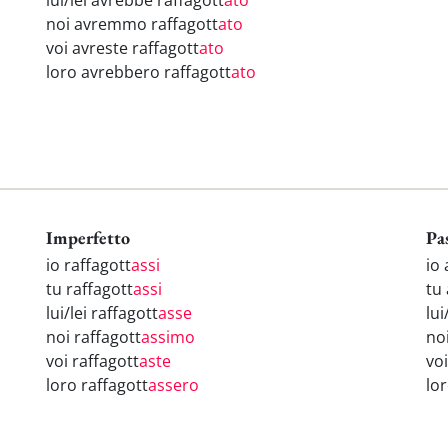
lui/lei avrebbe raffagott
ato
noi avremmo raffagott
ato
voi avreste raffagott
ato
loro avrebbero raffagott
ato
Imperfetto
Pa
io raffagott
assi
io 
tu raffagott
assi
tu
lui/lei raffagott
asse
lui
noi raffagott
assimo
no
voi raffagott
aste
voi
loro raffagott
assero
lo