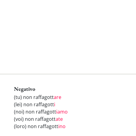
Negativo
(tu) non raffagott
are
(lei) non raffagott
i
(noi) non raffagott
iamo
(voi) non raffagott
ate
(loro) non raffagott
ino