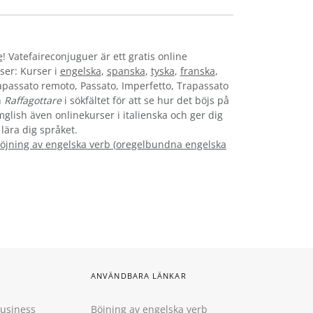
e
! Vatefaireconjuguer är ett gratis online
ser: Kurser i
engelska
,
spanska
,
tyska
,
franska
,
rapassato remoto, Passato, Imperfetto, Trapassato
n
Raffagottare
i sökfältet för att se hur det böjs på
mglish även onlinekurser i italienska och ger dig
 lära dig språket.
öjning av engelska verb
(
oregelbundna engelska
ANVÄNDBARA LÄNKAR
Business
Böjning av engelska verb