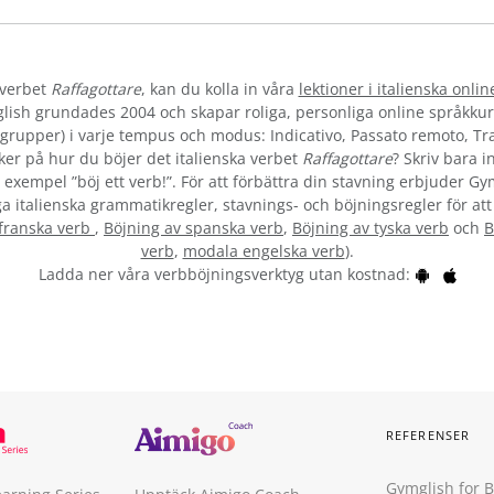
 verbet
Raffagottare
, kan du kolla in våra
lektioner i italienska onlin
lish grundades 2004 och skapar roliga, personliga online språkkur
la grupper) i varje tempus och modus: Indicativo, Passato remoto, T
er på hur du böjer det italienska verbet
Raffagottare
? Skriv bara i
l exempel ”böj ett verb!”. För att förbättra din stavning erbjuder Gy
ga italienska grammatikregler, stavnings- och böjningsregler för att
 franska verb
,
Böjning av spanska verb
,
Böjning av tyska verb
och
B
verb
,
modala engelska verb
).
Ladda ner våra verbböjningsverktyg utan kostnad:
REFERENSER
Gymglish for 