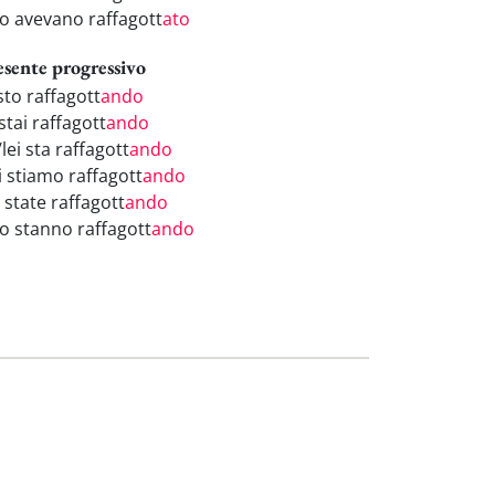
ro avevano raffagott
ato
esente progressivo
sto raffagott
ando
stai raffagott
ando
/lei sta raffagott
ando
i stiamo raffagott
ando
 state raffagott
ando
ro stanno raffagott
ando