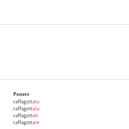
Passato
raffagott
ato
raffagott
ata
raffagott
ati
raffagott
ate