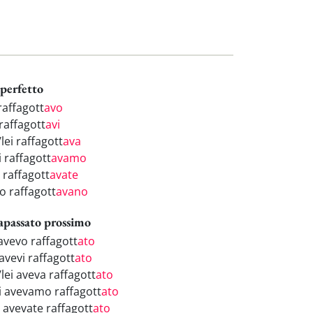
perfetto
raffagott
avo
raffagott
avi
/lei raffagott
ava
 raffagott
avamo
 raffagott
avate
o raffagott
avano
apassato prossimo
 avevo raffagott
ato
avevi raffagott
ato
/lei aveva raffagott
ato
i avevamo raffagott
ato
i avevate raffagott
ato