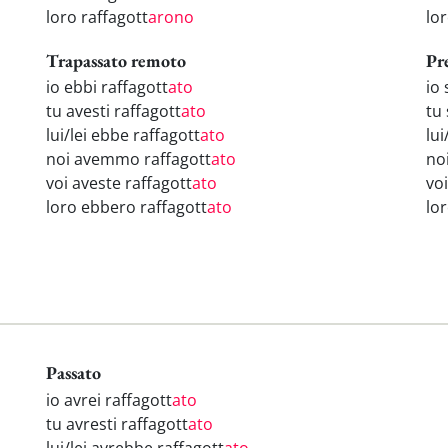
loro raffagott
arono
lo
Trapassato remoto
Pr
io ebbi raffagott
ato
io 
tu avesti raffagott
ato
tu 
lui/lei ebbe raffagott
ato
lui
noi avemmo raffagott
ato
no
voi aveste raffagott
ato
voi
loro ebbero raffagott
ato
lo
Passato
io avrei raffagott
ato
tu avresti raffagott
ato