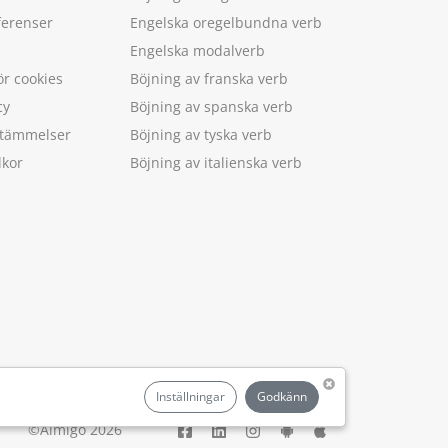
ferenser
Engelska oregelbundna verb
Engelska modalverb
ör cookies
Böjning av franska verb
cy
Böjning av spanska verb
estämmelser
Böjning av tyska verb
lkor
Böjning av italienska verb
.
Inställningar
Godkänn
©Aimigo 2026