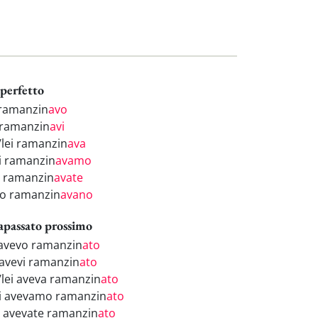
perfetto
 ramanzin
avo
 ramanzin
avi
/lei ramanzin
ava
i ramanzin
avamo
i ramanzin
avate
ro ramanzin
avano
apassato prossimo
 avevo ramanzin
ato
 avevi ramanzin
ato
i/lei aveva ramanzin
ato
i avevamo ramanzin
ato
i avevate ramanzin
ato