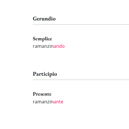
Gerundio
Semplice
ramanzin
ando
Participio
Presente
ramanzin
ante