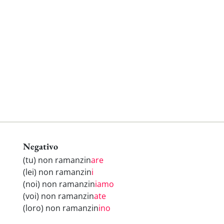
Negativo
(tu) non ramanzin
are
(lei) non ramanzin
i
(noi) non ramanzin
iamo
(voi) non ramanzin
ate
(loro) non ramanzin
ino