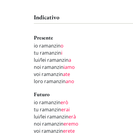
Indicativo
Presente
io ramanzin
o
tu ramanzin
i
lui/lei ramanzin
a
noi ramanzin
iamo
voi ramanzin
ate
loro ramanzin
ano
Futuro
io ramanzin
erò
tu ramanzin
erai
lui/lei ramanzin
erà
noi ramanzin
eremo
voi ramanzin
erete