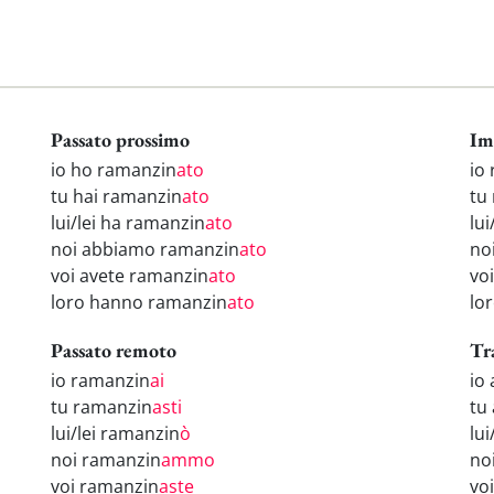
Passato prossimo
Im
io ho ramanzin
ato
io
tu hai ramanzin
ato
tu
lui/lei ha ramanzin
ato
lui
noi abbiamo ramanzin
ato
no
voi avete ramanzin
ato
vo
loro hanno ramanzin
ato
lo
Passato remoto
Tr
io ramanzin
ai
io
tu ramanzin
asti
tu
lui/lei ramanzin
ò
lu
noi ramanzin
ammo
no
voi ramanzin
aste
vo