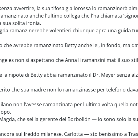
nza avvertire, la sua tifosa giallorossa lo ramanzinerà alm
manzinato anche l'ultimo collega che l'ha chiamata 'signori
sua solita ironia.
a ramanzinerebbe volentieri chiunque apra una guida turi
che avrebbe ramanzinato Betty anche lei, in fondo, ma dav
ngeles non si aspettano che Anna li ramanzini mai: il suo st
la nipote di Betty abbia ramanzinato il Dr. Meyer senza al
rito che sua madre non lo ramanzinasse per telefono davan
Milano non l'avesse ramanzinata per l'ultima volta quella no
 dopo.
agda, che sei la gerente del Borbollón — io sono solo la su
ora sul freddo milanese, Carlotta — sto benissimo a Trast