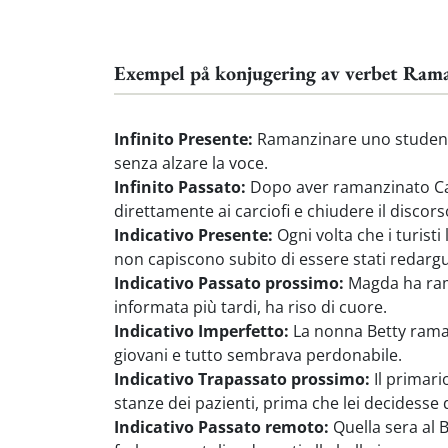
Exempel på konjugering av verbet Ram
Infinito Presente:
Ramanzinare uno studente 
senza alzare la voce.
Infinito Passato:
Dopo aver ramanzinato Carl
direttamente ai carciofi e chiudere il discorso
Indicativo Presente:
Ogni volta che i turist
non capiscono subito di essere stati redargui
Indicativo Passato prossimo:
Magda ha rama
informata più tardi, ha riso di cuore.
Indicativo Imperfetto:
La nonna Betty raman
giovani e tutto sembrava perdonabile.
Indicativo Trapassato prossimo:
Il primari
stanze dei pazienti, prima che lei decidesse 
Indicativo Passato remoto:
Quella sera al 