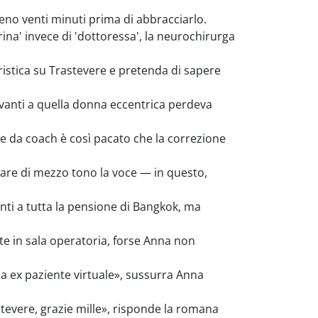
eno venti minuti prima di abbracciarlo.
na' invece di 'dottoressa', la neurochirurga
stica su Trastevere e pretenda di sapere
anti a quella donna eccentrica perdeva
ile da coach è così pacato che la correzione
zare di mezzo tono la voce — in questo,
ti a tutta la pensione di Bangkok, ma
tte in sala operatoria, forse Anna non
a ex paziente virtuale», sussurra Anna
evere, grazie mille», risponde la romana