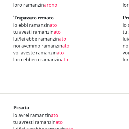
loro ramanzin
arono
lo
Trapassato remoto
Pr
io ebbi ramanzin
ato
io
tu avesti ramanzin
ato
tu
lui/lei ebbe ramanzin
ato
lui
noi avemmo ramanzin
ato
no
voi aveste ramanzin
ato
vo
loro ebbero ramanzin
ato
lo
Passato
io avrei ramanzin
ato
tu avresti ramanzin
ato