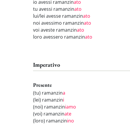
io avessi ramanzin
ato
tu avessi ramanzin
ato
lui/lei avesse ramanzin
ato
noi avessimo ramanzin
ato
voi aveste ramanzin
ato
loro avessero ramanzin
ato
Imperativo
Presente
(tu) ramanzin
a
(lei) ramanzin
i
(noi) ramanzin
iamo
(voi) ramanzin
ate
(loro) ramanzin
ino