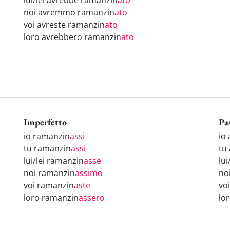
lui/lei avrebbe ramanzin
ato
noi avremmo ramanzin
ato
voi avreste ramanzin
ato
loro avrebbero ramanzin
ato
Imperfetto
Pa
io ramanzin
assi
io
tu ramanzin
assi
tu
lui/lei ramanzin
asse
lu
noi ramanzin
assimo
no
voi ramanzin
aste
vo
loro ramanzin
assero
lo