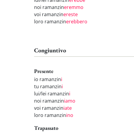
lui/lei ramanzin
erebbe
noi ramanzin
eremmo
voi ramanzin
ereste
loro ramanzin
erebbero
Congiuntivo
Presente
io ramanzin
i
tu ramanzin
i
lui/lei ramanzin
i
noi ramanzin
iamo
voi ramanzin
iate
loro ramanzin
ino
Trapassato