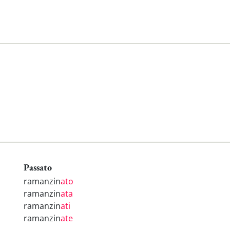
Passato
ramanzin
ato
ramanzin
ata
ramanzin
ati
ramanzin
ate