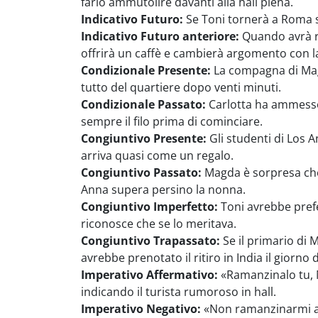
farlo ammutolire davanti alla hall piena.
Indicativo Futuro:
Se Toni tornerà a Roma se
Indicativo Futuro anteriore:
Quando avrà ra
offrirà un caffè e cambierà argomento con la 
Condizionale Presente:
La compagna di Magd
tutto del quartiere dopo venti minuti.
Condizionale Passato:
Carlotta ha ammesso 
sempre il filo prima di cominciare.
Congiuntivo Presente:
Gli studenti di Los A
arriva quasi come un regalo.
Congiuntivo Passato:
Magda è sorpresa che 
Anna supera persino la nonna.
Congiuntivo Imperfetto:
Toni avrebbe prefe
riconosce che se lo meritava.
Congiuntivo Trapassato:
Se il primario di 
avrebbe prenotato il ritiro in India il giorno
Imperativo Affermativo:
«Ramanzinalo tu, M
indicando il turista rumoroso in hall.
Imperativo Negativo:
«Non ramanzinarmi anc