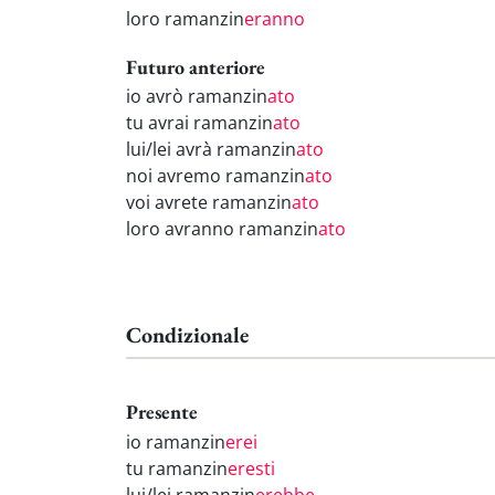
loro ramanzin
eranno
Futuro anteriore
io avrò ramanzin
ato
tu avrai ramanzin
ato
lui/lei avrà ramanzin
ato
noi avremo ramanzin
ato
voi avrete ramanzin
ato
loro avranno ramanzin
ato
Condizionale
Presente
io ramanzin
erei
tu ramanzin
eresti