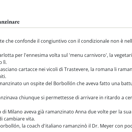
anzinare
che confonde il congiuntivo con il condizionale non è nello 
otta per l'ennesima volta sul 'menu carnivoro', la vegetari
 lì.
i lasciano cartacce nei vicoli di Trastevere, la romana li ram
ti.
nzinato un ospite del Borbollón che aveva fatto una battuta 
zinava chiunque si permettesse di arrivare in ritardo a ce
o di Milano aveva già ramanzinato Anna due volte per la sua a
di cambiare vita.
Borbollón, la coach d'italiano ramanzinò il Dr. Meyer con p