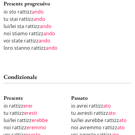
Presente progressivo
io sto rattizz
ando
tu stai rattizz
ando
lui/lei sta rattizz
ando
noi stiamo rattizz
ando
voi state rattizz
ando
loro stanno rattizz
ando
Condizionale
Presente
Passato
io rattizz
erei
io avrei rattizz
ato
tu rattizz
eresti
tu avresti rattizz
ato
lui/lei rattizz
erebbe
lui/lei avrebbe rattizz
ato
noi rattizz
eremmo
noi avremmo rattizz
ato
voi rattizz
ereste
voi avreste rattizz
ato