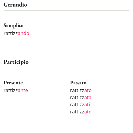
Gerundio
Semplice
rattizz
ando
Participio
Presente
Passato
rattizz
ante
rattizz
ato
rattizz
ata
rattizz
ati
rattizz
ate