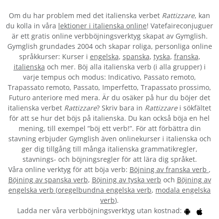
Om du har problem med det italienska verbet
Rattizzare
, kan
du kolla in våra
lektioner i italienska online
! Vatefaireconjuguer
är ett gratis online verbböjningsverktyg skapat av Gymglish.
Gymglish grundades 2004 och skapar roliga, personliga online
språkkurser: Kurser i
engelska
,
spanska
,
tyska
,
franska
,
italienska
och mer. Böj alla italienska verb (i alla grupper) i
varje tempus och modus: Indicativo, Passato remoto,
Trapassato remoto, Passato, Imperfetto, Trapassato prossimo,
Futuro anteriore med mera. Är du osäker på hur du böjer det
italienska verbet
Rattizzare
? Skriv bara in
Rattizzare
i sökfältet
för att se hur det böjs på italienska. Du kan också böja en hel
mening, till exempel ”böj ett verb!”. För att förbättra din
stavning erbjuder Gymglish även onlinekurser i italienska och
ger dig tillgång till många italienska grammatikregler,
stavnings- och böjningsregler för att lära dig språket.
Våra online verktyg för att böja verb:
Böjning av franska verb
,
Böjning av spanska verb
,
Böjning av tyska verb
och
Böjning av
engelska verb
(
oregelbundna engelska verb
,
modala engelska
verb
).
Ladda ner våra verbböjningsverktyg utan kostnad: