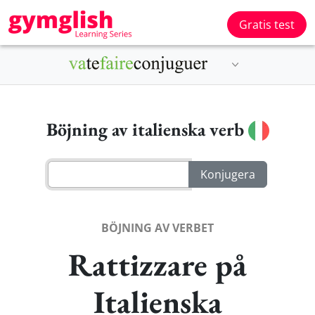
Gratis test
Böjning av italienska verb
BÖJNING AV VERBET
Rattizzare på
Italienska