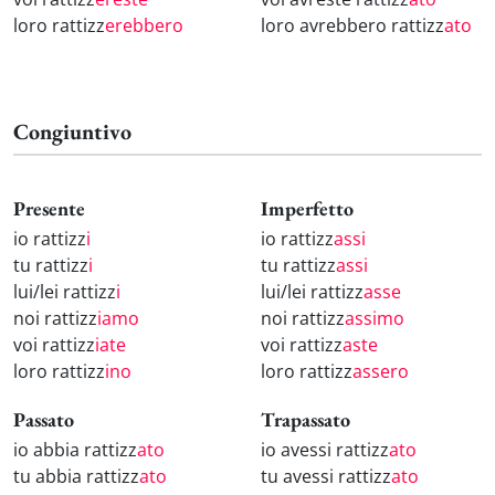
loro rattizz
erebbero
loro avrebbero rattizz
ato
Congiuntivo
Presente
Imperfetto
io rattizz
i
io rattizz
assi
tu rattizz
i
tu rattizz
assi
lui/lei rattizz
i
lui/lei rattizz
asse
noi rattizz
iamo
noi rattizz
assimo
voi rattizz
iate
voi rattizz
aste
loro rattizz
ino
loro rattizz
assero
Passato
Trapassato
io abbia rattizz
ato
io avessi rattizz
ato
tu abbia rattizz
ato
tu avessi rattizz
ato