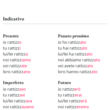
Indicativo
Presente
Passato prossimo
io rattizz
o
io ho rattizz
ato
tu rattizz
i
tu hai rattizz
ato
lui/lei rattizz
a
lui/lei ha rattizz
ato
noi rattizz
iamo
noi abbiamo rattizz
ato
voi rattizz
ate
voi avete rattizz
ato
loro rattizz
ano
loro hanno rattizz
ato
Imperfetto
Futuro
io rattizz
avo
io rattizz
erò
tu rattizz
avi
tu rattizz
erai
lui/lei rattizz
ava
lui/lei rattizz
erà
noi rattizz
avamo
noi rattizz
eremo