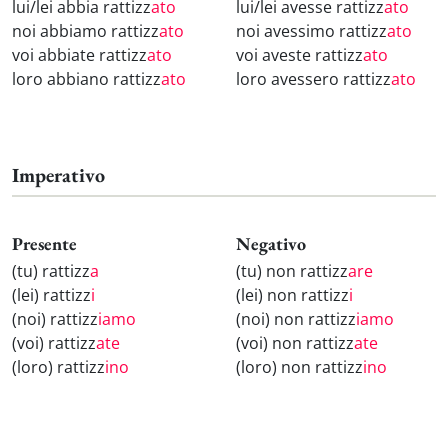
lui/lei abbia rattizz
ato
lui/lei avesse rattizz
ato
noi abbiamo rattizz
ato
noi avessimo rattizz
ato
voi abbiate rattizz
ato
voi aveste rattizz
ato
loro abbiano rattizz
ato
loro avessero rattizz
ato
Imperativo
Presente
Negativo
(tu) rattizz
a
(tu) non rattizz
are
(lei) rattizz
i
(lei) non rattizz
i
(noi) rattizz
iamo
(noi) non rattizz
iamo
(voi) rattizz
ate
(voi) non rattizz
ate
(loro) rattizz
ino
(loro) non rattizz
ino