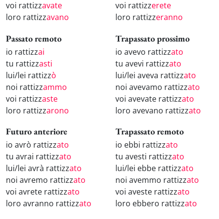
voi rattizz
avate
voi rattizz
erete
loro rattizz
avano
loro rattizz
eranno
Passato remoto
Trapassato prossimo
io rattizz
ai
io avevo rattizz
ato
tu rattizz
asti
tu avevi rattizz
ato
lui/lei rattizz
ò
lui/lei aveva rattizz
ato
noi rattizz
ammo
noi avevamo rattizz
ato
voi rattizz
aste
voi avevate rattizz
ato
loro rattizz
arono
loro avevano rattizz
ato
Futuro anteriore
Trapassato remoto
io avrò rattizz
ato
io ebbi rattizz
ato
tu avrai rattizz
ato
tu avesti rattizz
ato
lui/lei avrà rattizz
ato
lui/lei ebbe rattizz
ato
noi avremo rattizz
ato
noi avemmo rattizz
ato
voi avrete rattizz
ato
voi aveste rattizz
ato
loro avranno rattizz
ato
loro ebbero rattizz
ato