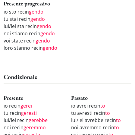
Presente progressivo
io sto recin
gendo
tu stai recin
gendo
lui/lei sta recin
gendo
noi stiamo recin
gendo
voi state recin
gendo
loro stanno recin
gendo
Condizionale
Presente
Passato
io recin
gerei
io avrei recin
to
tu recin
geresti
tu avresti recin
to
lui/lei recin
gerebbe
lui/lei avrebbe recin
to
noi recin
geremmo
noi avremmo recin
to
voi recin
gereste
voi avreste recin
to