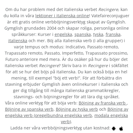
Om du har problem med det italienska verbet
Recingere
, kan
du kolla in våra
lektioner i italienska online
! Vatefaireconjuguer
är ett gratis online verbböjningsverktyg skapat av Gymglish.
Gymglish grundades 2004 och skapar roliga, personliga online
språkkurser: Kurser i
engelska
,
spanska
,
tyska
,
franska
,
italienska
och mer. Böj alla italienska verb (i alla grupper) i
varje tempus och modus: Indicativo, Passato remoto,
Trapassato remoto, Passato, Imperfetto, Trapassato prossimo,
Futuro anteriore med mera. Är du osäker på hur du böjer det
italienska verbet
Recingere
? Skriv bara in
Recingere
i sökfältet
för att se hur det böjs på italienska. Du kan också böja en hel
mening, till exempel ”böj ett verb!”. För att förbättra din
stavning erbjuder Gymglish även onlinekurser i italienska och
ger dig tillgång till många italienska grammatikregler,
stavnings- och böjningsregler för att lära dig språket.
Våra online verktyg för att böja verb:
Böjning av franska verb
,
Böjning av spanska verb
,
Böjning av tyska verb
och
Böjning av
engelska verb
(
oregelbundna engelska verb
,
modala engelska
verb
).
Ladda ner våra verbböjningsverktyg utan kostnad: