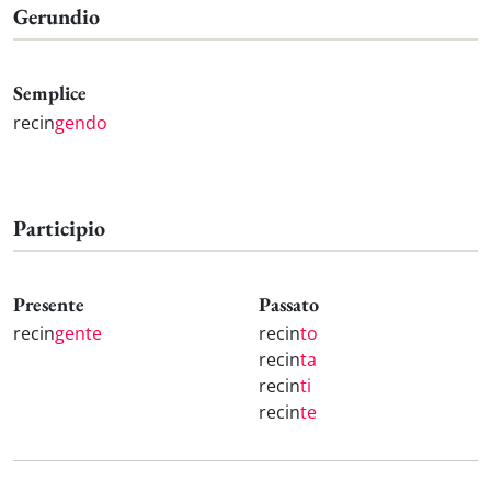
Gerundio
Semplice
recin
gendo
Participio
Presente
Passato
recin
gente
recin
to
recin
ta
recin
ti
recin
te