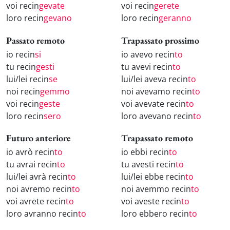
voi recin
gevate
voi recin
gerete
loro recin
gevano
loro recin
geranno
Passato remoto
Trapassato prossimo
io recin
si
io avevo recin
to
tu recin
gesti
tu avevi recin
to
lui/lei recin
se
lui/lei aveva recin
to
noi recin
gemmo
noi avevamo recin
to
voi recin
geste
voi avevate recin
to
loro recin
sero
loro avevano recin
to
Futuro anteriore
Trapassato remoto
io avrò recin
to
io ebbi recin
to
tu avrai recin
to
tu avesti recin
to
lui/lei avrà recin
to
lui/lei ebbe recin
to
noi avremo recin
to
noi avemmo recin
to
voi avrete recin
to
voi aveste recin
to
loro avranno recin
to
loro ebbero recin
to