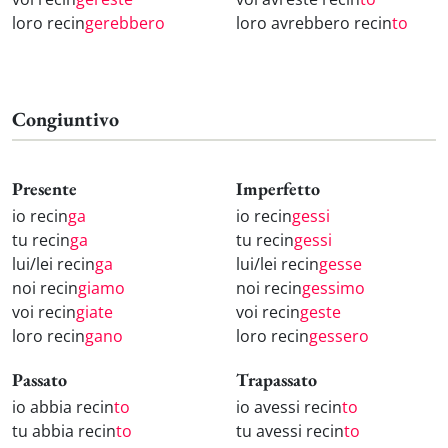
loro recin
gerebbero
loro avrebbero recin
to
Congiuntivo
Presente
Imperfetto
io recin
ga
io recin
gessi
tu recin
ga
tu recin
gessi
lui/lei recin
ga
lui/lei recin
gesse
noi recin
giamo
noi recin
gessimo
voi recin
giate
voi recin
geste
loro recin
gano
loro recin
gessero
Passato
Trapassato
io abbia recin
to
io avessi recin
to
tu abbia recin
to
tu avessi recin
to