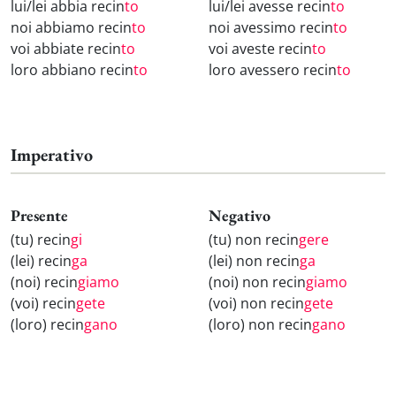
lui/lei abbia recin
to
lui/lei avesse recin
to
noi abbiamo recin
to
noi avessimo recin
to
voi abbiate recin
to
voi aveste recin
to
loro abbiano recin
to
loro avessero recin
to
Imperativo
Presente
Negativo
(tu) recin
gi
(tu) non recin
gere
(lei) recin
ga
(lei) non recin
ga
(noi) recin
giamo
(noi) non recin
giamo
(voi) recin
gete
(voi) non recin
gete
(loro) recin
gano
(loro) non recin
gano