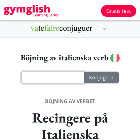
Gratis test
Böjning av italienska verb
BÖJNING AV VERBET
Recingere på
Italienska