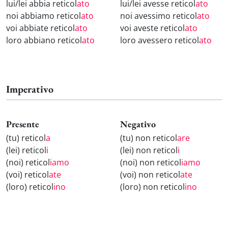
lui/lei abbia reticol
ato
lui/lei avesse reticol
ato
noi abbiamo reticol
ato
noi avessimo reticol
ato
voi abbiate reticol
ato
voi aveste reticol
ato
loro abbiano reticol
ato
loro avessero reticol
ato
Imperativo
Presente
Negativo
(tu) reticol
a
(tu) non reticol
are
(lei) reticol
i
(lei) non reticol
i
(noi) reticol
iamo
(noi) non reticol
iamo
(voi) reticol
ate
(voi) non reticol
ate
(loro) reticol
ino
(loro) non reticol
ino