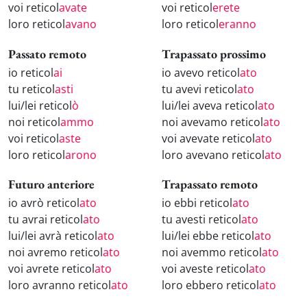
voi reticol
avate
voi reticol
erete
loro reticol
avano
loro reticol
eranno
Passato remoto
Trapassato prossimo
io reticol
ai
io avevo reticol
ato
tu reticol
asti
tu avevi reticol
ato
lui/lei reticol
ò
lui/lei aveva reticol
ato
noi reticol
ammo
noi avevamo reticol
ato
voi reticol
aste
voi avevate reticol
ato
loro reticol
arono
loro avevano reticol
ato
Futuro anteriore
Trapassato remoto
io avrò reticol
ato
io ebbi reticol
ato
tu avrai reticol
ato
tu avesti reticol
ato
lui/lei avrà reticol
ato
lui/lei ebbe reticol
ato
noi avremo reticol
ato
noi avemmo reticol
ato
voi avrete reticol
ato
voi aveste reticol
ato
loro avranno reticol
ato
loro ebbero reticol
ato