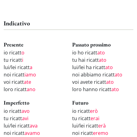
Indicativo
Presente
Passato prossimo
io ricatt
o
io ho ricatt
ato
tu ricatt
i
tu hai ricatt
ato
lui/lei ricatt
a
lui/lei ha ricatt
ato
noi ricatt
iamo
noi abbiamo ricatt
ato
voi ricatt
ate
voi avete ricatt
ato
loro ricatt
ano
loro hanno ricatt
ato
Imperfetto
Futuro
io ricatt
avo
io ricatt
erò
tu ricatt
avi
tu ricatt
erai
lui/lei ricatt
ava
lui/lei ricatt
erà
noi ricatt
avamo
noi ricatt
eremo