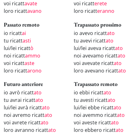
voi ricatt
avate
voi ricatt
erete
loro ricatt
avano
loro ricatt
eranno
Passato remoto
Trapassato prossimo
io ricatt
ai
io avevo ricatt
ato
tu ricatt
asti
tu avevi ricatt
ato
lui/lei ricatt
ò
lui/lei aveva ricatt
ato
noi ricatt
ammo
noi avevamo ricatt
ato
voi ricatt
aste
voi avevate ricatt
ato
loro ricatt
arono
loro avevano ricatt
ato
Futuro anteriore
Trapassato remoto
io avrò ricatt
ato
io ebbi ricatt
ato
tu avrai ricatt
ato
tu avesti ricatt
ato
lui/lei avrà ricatt
ato
lui/lei ebbe ricatt
ato
noi avremo ricatt
ato
noi avemmo ricatt
ato
voi avrete ricatt
ato
voi aveste ricatt
ato
loro avranno ricatt
ato
loro ebbero ricatt
ato