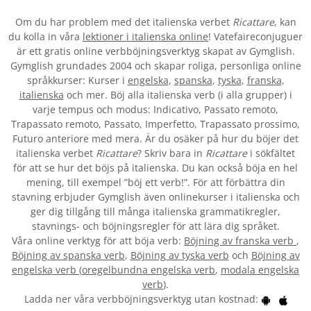
Om du har problem med det italienska verbet
Ricattare
, kan
du kolla in våra
lektioner i italienska online
! Vatefaireconjuguer
är ett gratis online verbböjningsverktyg skapat av Gymglish.
Gymglish grundades 2004 och skapar roliga, personliga online
språkkurser: Kurser i
engelska
,
spanska
,
tyska
,
franska
,
italienska
och mer. Böj alla italienska verb (i alla grupper) i
varje tempus och modus: Indicativo, Passato remoto,
Trapassato remoto, Passato, Imperfetto, Trapassato prossimo,
Futuro anteriore med mera. Är du osäker på hur du böjer det
italienska verbet
Ricattare
? Skriv bara in
Ricattare
i sökfältet
för att se hur det böjs på italienska. Du kan också böja en hel
mening, till exempel ”böj ett verb!”. För att förbättra din
stavning erbjuder Gymglish även onlinekurser i italienska och
ger dig tillgång till många italienska grammatikregler,
stavnings- och böjningsregler för att lära dig språket.
Våra online verktyg för att böja verb:
Böjning av franska verb
,
Böjning av spanska verb
,
Böjning av tyska verb
och
Böjning av
engelska verb
(
oregelbundna engelska verb
,
modala engelska
verb
).
Ladda ner våra verbböjningsverktyg utan kostnad: