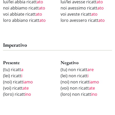
lui/lei abbia ricatt
ato
lui/lei avesse ricatt
ato
noi abbiamo ricatt
ato
noi avessimo ricatt
ato
voi abbiate ricatt
ato
voi aveste ricatt
ato
loro abbiano ricatt
ato
loro avessero ricatt
ato
Imperativo
Presente
Negativo
(tu) ricatt
a
(tu) non ricatt
are
(lei) ricatt
i
(lei) non ricatt
i
(noi) ricatt
iamo
(noi) non ricatt
iamo
(voi) ricatt
ate
(voi) non ricatt
ate
(loro) ricatt
ino
(loro) non ricatt
ino