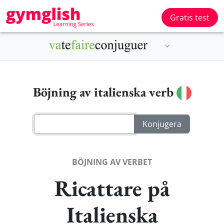
Gratis test
Böjning av italienska verb
BÖJNING AV VERBET
Ricattare på
Italienska