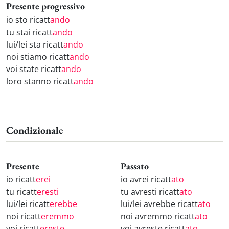
Presente progressivo
io sto ricatt
ando
tu stai ricatt
ando
lui/lei sta ricatt
ando
noi stiamo ricatt
ando
voi state ricatt
ando
loro stanno ricatt
ando
Condizionale
Presente
Passato
io ricatt
erei
io avrei ricatt
ato
tu ricatt
eresti
tu avresti ricatt
ato
lui/lei ricatt
erebbe
lui/lei avrebbe ricatt
ato
noi ricatt
eremmo
noi avremmo ricatt
ato
voi ricatt
ereste
voi avreste ricatt
ato