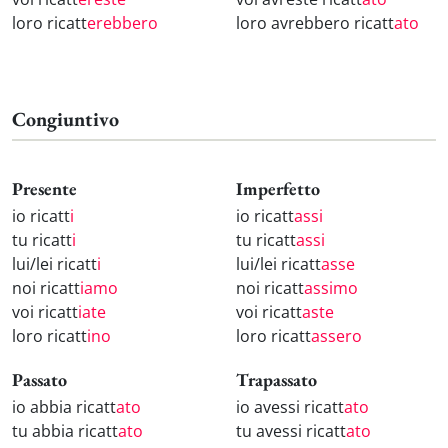
loro ricatt
erebbero
loro avrebbero ricatt
ato
Congiuntivo
Presente
Imperfetto
io ricatt
i
io ricatt
assi
tu ricatt
i
tu ricatt
assi
lui/lei ricatt
i
lui/lei ricatt
asse
noi ricatt
iamo
noi ricatt
assimo
voi ricatt
iate
voi ricatt
aste
loro ricatt
ino
loro ricatt
assero
Passato
Trapassato
io abbia ricatt
ato
io avessi ricatt
ato
tu abbia ricatt
ato
tu avessi ricatt
ato