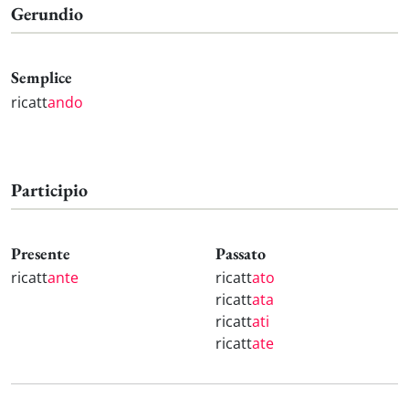
Gerundio
Semplice
ricatt
ando
Participio
Presente
Passato
ricatt
ante
ricatt
ato
ricatt
ata
ricatt
ati
ricatt
ate