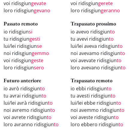
voi ridisgiun
gevate
voi ridisgiun
gerete
loro ridisgiun
gevano
loro ridisgiun
geranno
Passato remoto
Trapassato prossimo
io ridisgiun
si
io avevo ridisgiun
to
tu ridisgiun
gesti
tu avevi ridisgiun
to
lui/lei ridisgiun
se
lui/lei aveva ridisgiun
to
noi ridisgiun
gemmo
noi avevamo ridisgiun
to
voi ridisgiun
geste
voi avevate ridisgiun
to
loro ridisgiun
sero
loro avevano ridisgiun
to
Futuro anteriore
Trapassato remoto
io avrò ridisgiun
to
io ebbi ridisgiun
to
tu avrai ridisgiun
to
tu avesti ridisgiun
to
lui/lei avrà ridisgiun
to
lui/lei ebbe ridisgiun
to
noi avremo ridisgiun
to
noi avemmo ridisgiun
to
voi avrete ridisgiun
to
voi aveste ridisgiun
to
loro avranno ridisgiun
to
loro ebbero ridisgiun
to