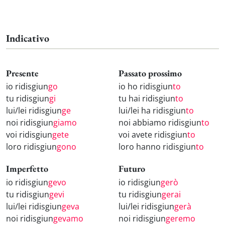
Indicativo
Presente
Passato prossimo
io ridisgiun
go
io ho ridisgiun
to
tu ridisgiun
gi
tu hai ridisgiun
to
lui/lei ridisgiun
ge
lui/lei ha ridisgiun
to
noi ridisgiun
giamo
noi abbiamo ridisgiun
to
voi ridisgiun
gete
voi avete ridisgiun
to
loro ridisgiun
gono
loro hanno ridisgiun
to
Imperfetto
Futuro
io ridisgiun
gevo
io ridisgiun
gerò
tu ridisgiun
gevi
tu ridisgiun
gerai
lui/lei ridisgiun
geva
lui/lei ridisgiun
gerà
noi ridisgiun
gevamo
noi ridisgiun
geremo