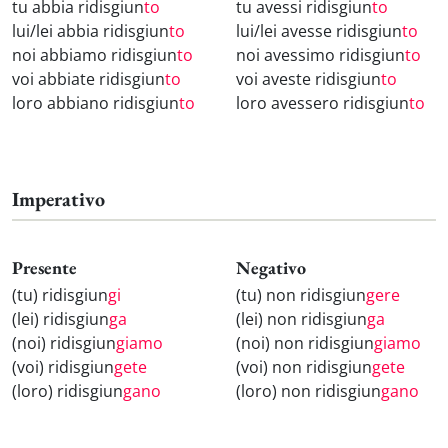
tu abbia ridisgiun
to
tu avessi ridisgiun
to
lui/lei abbia ridisgiun
to
lui/lei avesse ridisgiun
to
noi abbiamo ridisgiun
to
noi avessimo ridisgiun
to
voi abbiate ridisgiun
to
voi aveste ridisgiun
to
loro abbiano ridisgiun
to
loro avessero ridisgiun
to
Imperativo
Presente
Negativo
(tu) ridisgiun
gi
(tu) non ridisgiun
gere
(lei) ridisgiun
ga
(lei) non ridisgiun
ga
(noi) ridisgiun
giamo
(noi) non ridisgiun
giamo
(voi) ridisgiun
gete
(voi) non ridisgiun
gete
(loro) ridisgiun
gano
(loro) non ridisgiun
gano