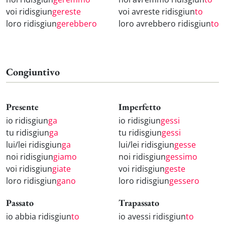
voi ridisgiun
gereste
voi avreste ridisgiun
to
loro ridisgiun
gerebbero
loro avrebbero ridisgiun
to
Congiuntivo
Presente
Imperfetto
io ridisgiun
ga
io ridisgiun
gessi
tu ridisgiun
ga
tu ridisgiun
gessi
lui/lei ridisgiun
ga
lui/lei ridisgiun
gesse
noi ridisgiun
giamo
noi ridisgiun
gessimo
voi ridisgiun
giate
voi ridisgiun
geste
loro ridisgiun
gano
loro ridisgiun
gessero
Passato
Trapassato
io abbia ridisgiun
to
io avessi ridisgiun
to