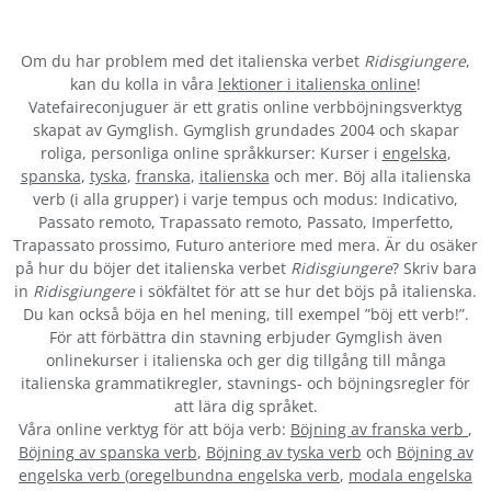
Om du har problem med det italienska verbet
Ridisgiungere
,
kan du kolla in våra
lektioner i italienska online
!
Vatefaireconjuguer är ett gratis online verbböjningsverktyg
skapat av Gymglish. Gymglish grundades 2004 och skapar
roliga, personliga online språkkurser: Kurser i
engelska
,
spanska
,
tyska
,
franska
,
italienska
och mer. Böj alla italienska
verb (i alla grupper) i varje tempus och modus: Indicativo,
Passato remoto, Trapassato remoto, Passato, Imperfetto,
Trapassato prossimo, Futuro anteriore med mera. Är du osäker
på hur du böjer det italienska verbet
Ridisgiungere
? Skriv bara
in
Ridisgiungere
i sökfältet för att se hur det böjs på italienska.
Du kan också böja en hel mening, till exempel ”böj ett verb!”.
För att förbättra din stavning erbjuder Gymglish även
onlinekurser i italienska och ger dig tillgång till många
italienska grammatikregler, stavnings- och böjningsregler för
att lära dig språket.
Våra online verktyg för att böja verb:
Böjning av franska verb
,
Böjning av spanska verb
,
Böjning av tyska verb
och
Böjning av
engelska verb
(
oregelbundna engelska verb
,
modala engelska