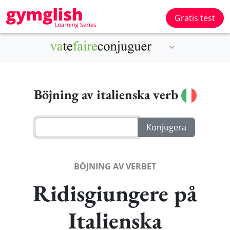
Gratis test
Böjning av italienska verb
BÖJNING AV VERBET
Ridisgiungere på
Italienska