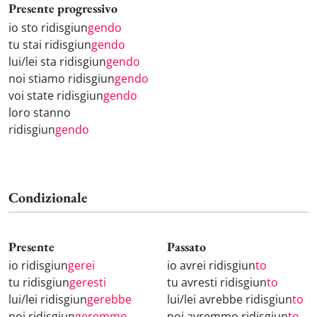
Presente progressivo
io sto ridisgiun
gendo
tu stai ridisgiun
gendo
lui/lei sta ridisgiun
gendo
noi stiamo ridisgiun
gendo
voi state ridisgiun
gendo
loro stanno
ridisgiun
gendo
Condizionale
Presente
Passato
io ridisgiun
gerei
io avrei ridisgiun
to
tu ridisgiun
geresti
tu avresti ridisgiun
to
lui/lei ridisgiun
gerebbe
lui/lei avrebbe ridisgiun
to
noi ridisgiun
geremmo
noi avremmo ridisgiun
to