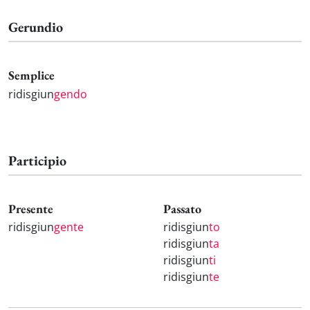
Gerundio
Semplice
ridisgiun
gendo
Participio
Presente
Passato
ridisgiun
gente
ridisgiun
to
ridisgiun
ta
ridisgiun
ti
ridisgiun
te