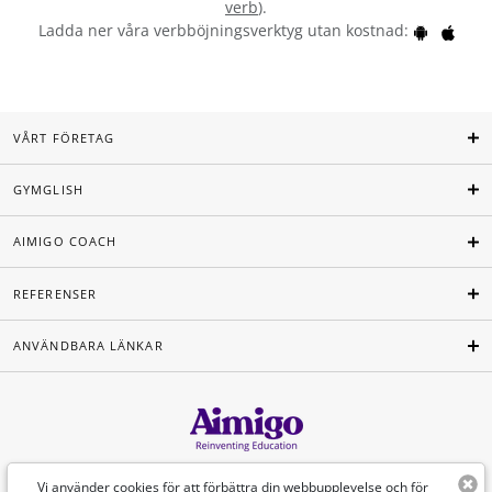
verb
).
Ladda ner våra verbböjningsverktyg utan kostnad:
VÅRT FÖRETAG
GYMGLISH
AIMIGO COACH
REFERENSER
ANVÄNDBARA LÄNKAR
Svenska
Vi använder cookies för att förbättra din webbupplevelse och för