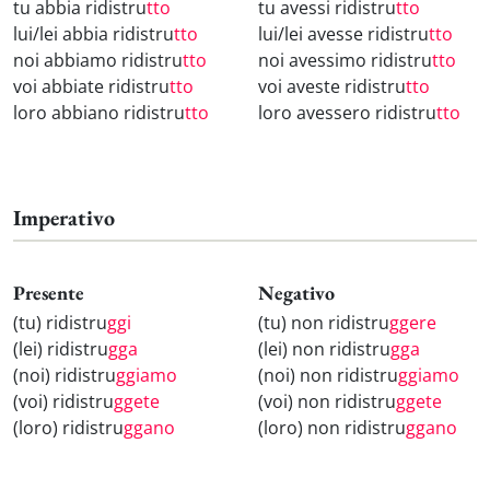
tu abbia ridistru
tto
tu avessi ridistru
tto
lui/lei abbia ridistru
tto
lui/lei avesse ridistru
tto
noi abbiamo ridistru
tto
noi avessimo ridistru
tto
voi abbiate ridistru
tto
voi aveste ridistru
tto
loro abbiano ridistru
tto
loro avessero ridistru
tto
Imperativo
Presente
Negativo
(tu) ridistru
ggi
(tu) non ridistru
ggere
(lei) ridistru
gga
(lei) non ridistru
gga
(noi) ridistru
ggiamo
(noi) non ridistru
ggiamo
(voi) ridistru
ggete
(voi) non ridistru
ggete
(loro) ridistru
ggano
(loro) non ridistru
ggano