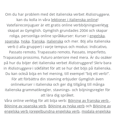
Om du har problem med det italienska verbet
Ridistruggere
,
kan du kolla in våra
lektioner i italienska online
!
Vatefaireconjuguer är ett gratis online verbböjningsverktyg
skapat av Gymglish. Gymglish grundades 2004 och skapar
roliga, personliga online språkkurser: Kurser i
engelska
,
spanska
,
tyska
,
franska
,
italienska
och mer. Böj alla italienska
verb (i alla grupper) i varje tempus och modus: Indicativo,
Passato remoto, Trapassato remoto, Passato, Imperfetto,
Trapassato prossimo, Futuro anteriore med mera. Är du osäker
på hur du böjer det italienska verbet
Ridistruggere
? Skriv bara
in
Ridistruggere
i sökfältet för att se hur det böjs på italienska.
Du kan också böja en hel mening, till exempel ”böj ett verb!”.
För att förbättra din stavning erbjuder Gymglish även
onlinekurser i italienska och ger dig tillgång till många
italienska grammatikregler, stavnings- och böjningsregler för
att lära dig språket.
Våra online verktyg för att böja verb:
Böjning av franska verb
,
Böjning av spanska verb
,
Böjning av tyska verb
och
Böjning av
engelska verb
(
oregelbundna engelska verb
,
modala engelska