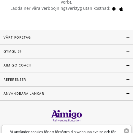
verb
).
Ladda ner våra verbböjningsverktyg utan kostnad:
VÅRT FÖRETAG
GYMGLISH
AIMIGO COACH
REFERENSER
ANVÄNDBARA LÄNKAR
Svenska
Vi använder cookies för att förbättra din webbupplevelse och för