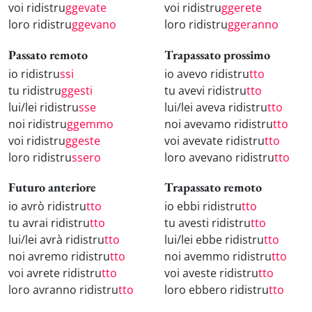
voi ridistru
ggevate
voi ridistru
ggerete
loro ridistru
ggevano
loro ridistru
ggeranno
Passato remoto
Trapassato prossimo
io ridistru
ssi
io avevo ridistru
tto
tu ridistru
ggesti
tu avevi ridistru
tto
lui/lei ridistru
sse
lui/lei aveva ridistru
tto
noi ridistru
ggemmo
noi avevamo ridistru
tto
voi ridistru
ggeste
voi avevate ridistru
tto
loro ridistru
ssero
loro avevano ridistru
tto
Futuro anteriore
Trapassato remoto
io avrò ridistru
tto
io ebbi ridistru
tto
tu avrai ridistru
tto
tu avesti ridistru
tto
lui/lei avrà ridistru
tto
lui/lei ebbe ridistru
tto
noi avremo ridistru
tto
noi avemmo ridistru
tto
voi avrete ridistru
tto
voi aveste ridistru
tto
loro avranno ridistru
tto
loro ebbero ridistru
tto