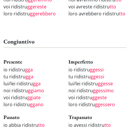
voi ridistru
ggereste
voi avreste ridistru
tto
loro ridistru
ggerebbero
loro avrebbero ridistru
tto
Congiuntivo
Presente
Imperfetto
io ridistru
gga
io ridistru
ggessi
tu ridistru
gga
tu ridistru
ggessi
lui/lei ridistru
gga
lui/lei ridistru
ggesse
noi ridistru
ggiamo
noi ridistru
ggessimo
voi ridistru
ggiate
voi ridistru
ggeste
loro ridistru
ggano
loro ridistru
ggessero
Passato
Trapassato
io abbia ridistru
tto
io avessi ridistru
tto