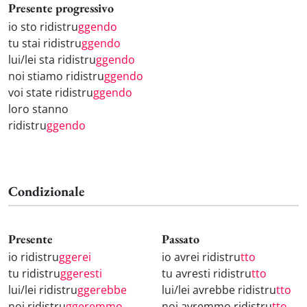
Presente progressivo
io sto ridistru
ggendo
tu stai ridistru
ggendo
lui/lei sta ridistru
ggendo
noi stiamo ridistru
ggendo
voi state ridistru
ggendo
loro stanno
ridistru
ggendo
Condizionale
Presente
Passato
io ridistru
ggerei
io avrei ridistru
tto
tu ridistru
ggeresti
tu avresti ridistru
tto
lui/lei ridistru
ggerebbe
lui/lei avrebbe ridistru
tto
noi ridistru
ggeremmo
noi avremmo ridistru
tto