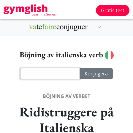
Gratis test
Böjning av italienska verb
BÖJNING AV VERBET
Ridistruggere på
Italienska