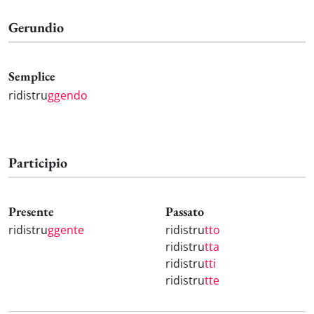
Gerundio
Semplice
ridistru
ggendo
Participio
Presente
Passato
ridistru
ggente
ridistru
tto
ridistru
tta
ridistru
tti
ridistru
tte