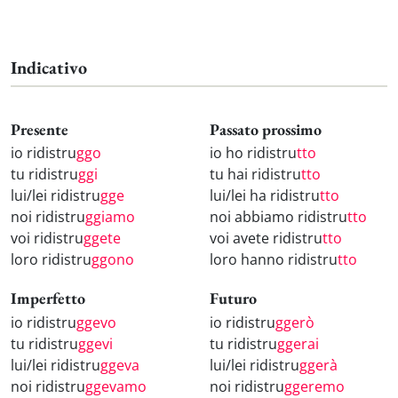
Indicativo
Presente
Passato prossimo
io ridistru
ggo
io ho ridistru
tto
tu ridistru
ggi
tu hai ridistru
tto
lui/lei ridistru
gge
lui/lei ha ridistru
tto
noi ridistru
ggiamo
noi abbiamo ridistru
tto
voi ridistru
ggete
voi avete ridistru
tto
loro ridistru
ggono
loro hanno ridistru
tto
Imperfetto
Futuro
io ridistru
ggevo
io ridistru
ggerò
tu ridistru
ggevi
tu ridistru
ggerai
lui/lei ridistru
ggeva
lui/lei ridistru
ggerà
noi ridistru
ggevamo
noi ridistru
ggeremo