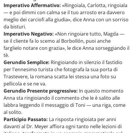
Imperativo Affermativo:
«Ringoiala, Carlotta, ringoiala
— e poi dimmi con calma se il tuo arrosto era davvero
meglio dei carciofi alla giudia», dice Anna con un sorriso
da bisturi.
Imperativo Negativo:
«Non ringoiare tutto, Magda —
se il cliente fa lo scemo al Borbollón, puoi anche
farglielo notare con grazia», le dice Anna sorseggiando il
tè.
Gerundio Semplice:
Ringioiando in silenzio il fastidio
per l'ennesimo turista che fotografa la sua porta di
Trastevere, la romana scatta lei stessa una foto su
pellicola e se ne va.
Gerundio Presente progressivo:
In questo momento
Anna sta ringioiando il commento che le è salito alle
labbra leggendo il messaggio di Toni — una riga, come
al solito.
Participio Passato:
La risposta ringioiata per anni
davanti al Dr. Meyer affiora ogni tanto nelle lezioni di