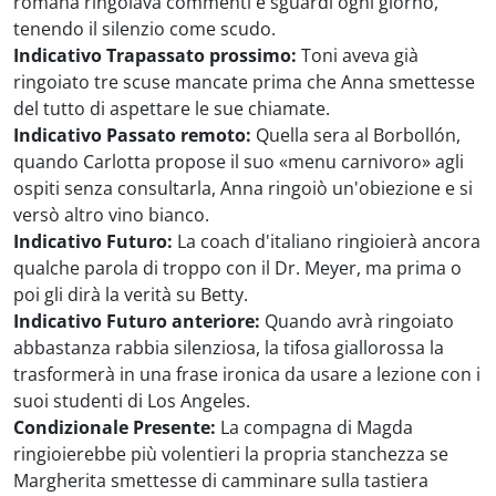
romana ringoiava commenti e sguardi ogni giorno,
tenendo il silenzio come scudo.
Indicativo Trapassato prossimo:
Toni aveva già
ringoiato tre scuse mancate prima che Anna smettesse
del tutto di aspettare le sue chiamate.
Indicativo Passato remoto:
Quella sera al Borbollón,
quando Carlotta propose il suo «menu carnivoro» agli
ospiti senza consultarla, Anna ringoiò un'obiezione e si
versò altro vino bianco.
Indicativo Futuro:
La coach d'italiano ringioierà ancora
qualche parola di troppo con il Dr. Meyer, ma prima o
poi gli dirà la verità su Betty.
Indicativo Futuro anteriore:
Quando avrà ringoiato
abbastanza rabbia silenziosa, la tifosa giallorossa la
trasformerà in una frase ironica da usare a lezione con i
suoi studenti di Los Angeles.
Condizionale Presente:
La compagna di Magda
ringioierebbe più volentieri la propria stanchezza se
Margherita smettesse di camminare sulla tastiera