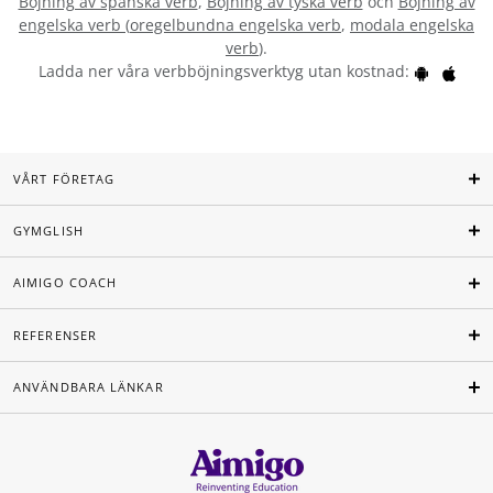
Böjning av spanska verb
,
Böjning av tyska verb
och
Böjning av
engelska verb
(
oregelbundna engelska verb
,
modala engelska
verb
).
Ladda ner våra verbböjningsverktyg utan kostnad:
VÅRT FÖRETAG
GYMGLISH
AIMIGO COACH
REFERENSER
ANVÄNDBARA LÄNKAR