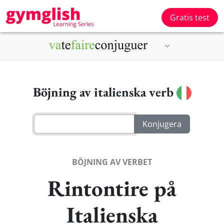
Gratis test
Böjning av italienska verb
BÖJNING AV VERBET
Rintontire på
Italienska