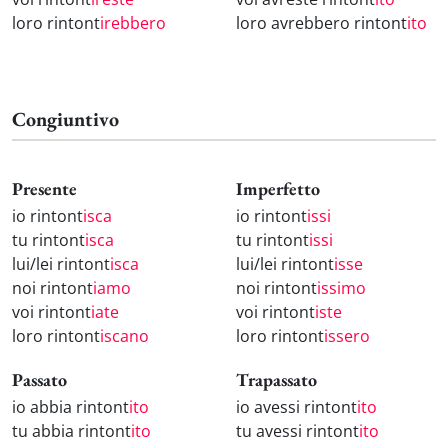
loro rintont
irebbero
loro avrebbero rintont
ito
Congiuntivo
Presente
Imperfetto
io rintont
isca
io rintont
issi
tu rintont
isca
tu rintont
issi
lui/lei rintont
isca
lui/lei rintont
isse
noi rintont
iamo
noi rintont
issimo
voi rintont
iate
voi rintont
iste
loro rintont
iscano
loro rintont
issero
Passato
Trapassato
io abbia rintont
ito
io avessi rintont
ito
tu abbia rintont
ito
tu avessi rintont
ito