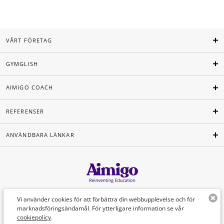
VÅRT FÖRETAG
GYMGLISH
AIMIGO COACH
REFERENSER
ANVÄNDBARA LÄNKAR
Svenska
Vi använder cookies för att förbättra din webbupplevelse och för
marknadsföringsändamål. För ytterligare information se vår
cookiepolicy
.
©Aimigo 2026