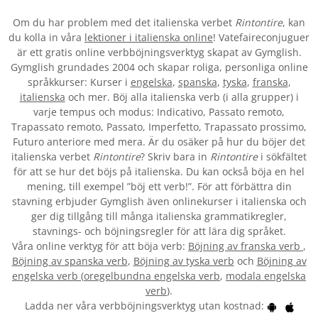
Om du har problem med det italienska verbet
Rintontire
, kan
du kolla in våra
lektioner i italienska online
! Vatefaireconjuguer
är ett gratis online verbböjningsverktyg skapat av Gymglish.
Gymglish grundades 2004 och skapar roliga, personliga online
språkkurser: Kurser i
engelska
,
spanska
,
tyska
,
franska
,
italienska
och mer. Böj alla italienska verb (i alla grupper) i
varje tempus och modus: Indicativo, Passato remoto,
Trapassato remoto, Passato, Imperfetto, Trapassato prossimo,
Futuro anteriore med mera. Är du osäker på hur du böjer det
italienska verbet
Rintontire
? Skriv bara in
Rintontire
i sökfältet
för att se hur det böjs på italienska. Du kan också böja en hel
mening, till exempel ”böj ett verb!”. För att förbättra din
stavning erbjuder Gymglish även onlinekurser i italienska och
ger dig tillgång till många italienska grammatikregler,
stavnings- och böjningsregler för att lära dig språket.
Våra online verktyg för att böja verb:
Böjning av franska verb
,
Böjning av spanska verb
,
Böjning av tyska verb
och
Böjning av
engelska verb
(
oregelbundna engelska verb
,
modala engelska
verb
).
Ladda ner våra verbböjningsverktyg utan kostnad: