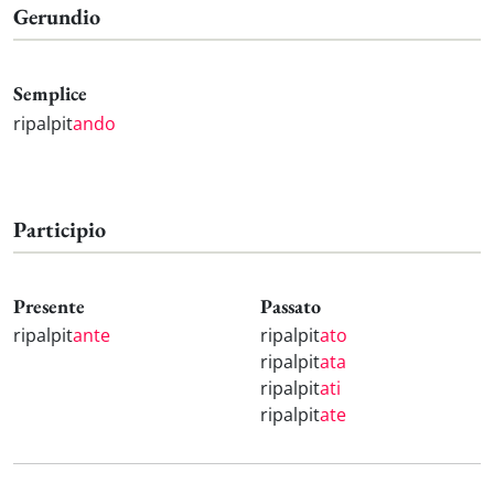
Gerundio
Semplice
ripalpit
ando
Participio
Presente
Passato
ripalpit
ante
ripalpit
ato
ripalpit
ata
ripalpit
ati
ripalpit
ate