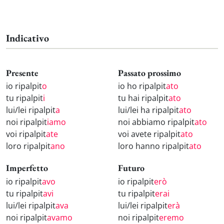
Indicativo
Presente
Passato prossimo
io ripalpit
o
io ho ripalpit
ato
tu ripalpit
i
tu hai ripalpit
ato
lui/lei ripalpit
a
lui/lei ha ripalpit
ato
noi ripalpit
iamo
noi abbiamo ripalpit
ato
voi ripalpit
ate
voi avete ripalpit
ato
loro ripalpit
ano
loro hanno ripalpit
ato
Imperfetto
Futuro
io ripalpit
avo
io ripalpit
erò
tu ripalpit
avi
tu ripalpit
erai
lui/lei ripalpit
ava
lui/lei ripalpit
erà
noi ripalpit
avamo
noi ripalpit
eremo