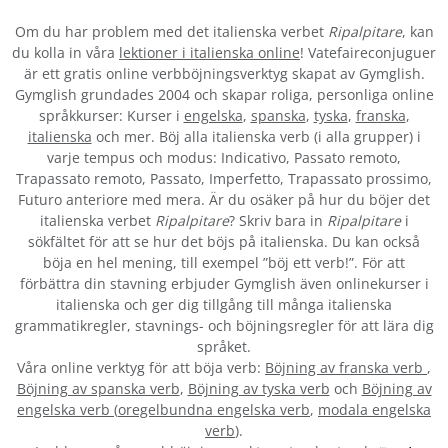
Om du har problem med det italienska verbet
Ripalpitare
, kan
du kolla in våra
lektioner i italienska online
! Vatefaireconjuguer
är ett gratis online verbböjningsverktyg skapat av Gymglish.
Gymglish grundades 2004 och skapar roliga, personliga online
språkkurser: Kurser i
engelska
,
spanska
,
tyska
,
franska
,
italienska
och mer. Böj alla italienska verb (i alla grupper) i
varje tempus och modus: Indicativo, Passato remoto,
Trapassato remoto, Passato, Imperfetto, Trapassato prossimo,
Futuro anteriore med mera. Är du osäker på hur du böjer det
italienska verbet
Ripalpitare
? Skriv bara in
Ripalpitare
i
sökfältet för att se hur det böjs på italienska. Du kan också
böja en hel mening, till exempel ”böj ett verb!”. För att
förbättra din stavning erbjuder Gymglish även onlinekurser i
italienska och ger dig tillgång till många italienska
grammatikregler, stavnings- och böjningsregler för att lära dig
språket.
Våra online verktyg för att böja verb:
Böjning av franska verb
,
Böjning av spanska verb
,
Böjning av tyska verb
och
Böjning av
engelska verb
(
oregelbundna engelska verb
,
modala engelska
verb
).