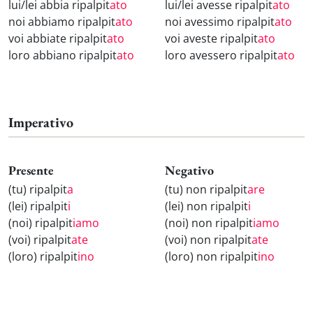
lui/lei abbia ripalpit
ato
lui/lei avesse ripalpit
ato
noi abbiamo ripalpit
ato
noi avessimo ripalpit
ato
voi abbiate ripalpit
ato
voi aveste ripalpit
ato
loro abbiano ripalpit
ato
loro avessero ripalpit
ato
Imperativo
Presente
Negativo
(tu) ripalpit
a
(tu) non ripalpit
are
(lei) ripalpit
i
(lei) non ripalpit
i
(noi) ripalpit
iamo
(noi) non ripalpit
iamo
(voi) ripalpit
ate
(voi) non ripalpit
ate
(loro) ripalpit
ino
(loro) non ripalpit
ino