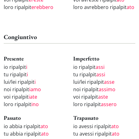
loro ripalpit
erebbero
loro avrebbero ripalpit
ato
Congiuntivo
Presente
Imperfetto
io ripalpit
i
io ripalpit
assi
tu ripalpit
i
tu ripalpit
assi
lui/lei ripalpit
i
lui/lei ripalpit
asse
noi ripalpit
iamo
noi ripalpit
assimo
voi ripalpit
iate
voi ripalpit
aste
loro ripalpit
ino
loro ripalpit
assero
Passato
Trapassato
io abbia ripalpit
ato
io avessi ripalpit
ato
tu abbia ripalpit
ato
tu avessi ripalpit
ato