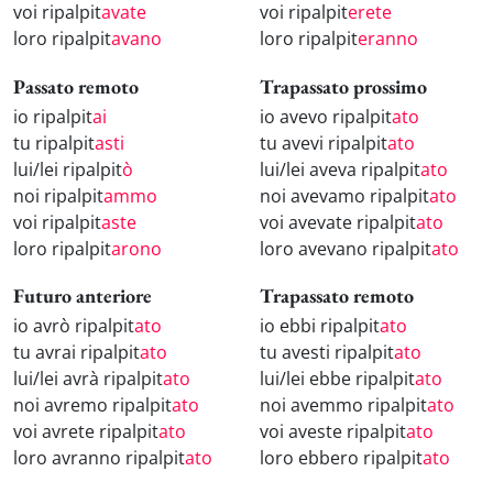
voi ripalpit
avate
voi ripalpit
erete
loro ripalpit
avano
loro ripalpit
eranno
Passato remoto
Trapassato prossimo
io ripalpit
ai
io avevo ripalpit
ato
tu ripalpit
asti
tu avevi ripalpit
ato
lui/lei ripalpit
ò
lui/lei aveva ripalpit
ato
noi ripalpit
ammo
noi avevamo ripalpit
ato
voi ripalpit
aste
voi avevate ripalpit
ato
loro ripalpit
arono
loro avevano ripalpit
ato
Futuro anteriore
Trapassato remoto
io avrò ripalpit
ato
io ebbi ripalpit
ato
tu avrai ripalpit
ato
tu avesti ripalpit
ato
lui/lei avrà ripalpit
ato
lui/lei ebbe ripalpit
ato
noi avremo ripalpit
ato
noi avemmo ripalpit
ato
voi avrete ripalpit
ato
voi aveste ripalpit
ato
loro avranno ripalpit
ato
loro ebbero ripalpit
ato