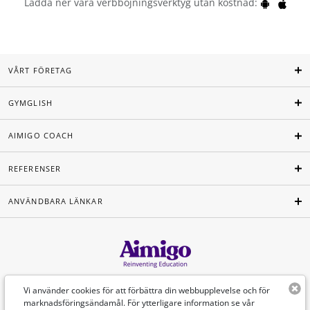
Ladda ner våra verbböjningsverktyg utan kostnad:
VÅRT FÖRETAG
GYMGLISH
AIMIGO COACH
REFERENSER
ANVÄNDBARA LÄNKAR
Svenska
Vi använder cookies för att förbättra din webbupplevelse och för
marknadsföringsändamål. För ytterligare information se vår