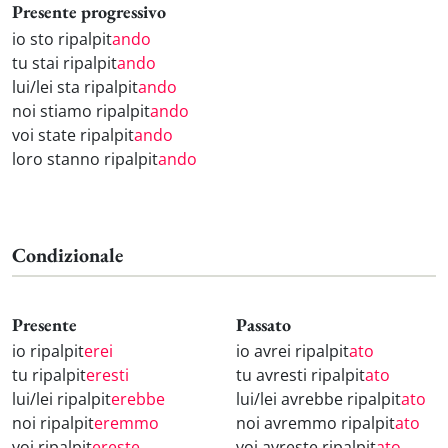
Presente progressivo
io sto ripalpit
ando
tu stai ripalpit
ando
lui/lei sta ripalpit
ando
noi stiamo ripalpit
ando
voi state ripalpit
ando
loro stanno ripalpit
ando
Condizionale
Presente
Passato
io ripalpit
erei
io avrei ripalpit
ato
tu ripalpit
eresti
tu avresti ripalpit
ato
lui/lei ripalpit
erebbe
lui/lei avrebbe ripalpit
ato
noi ripalpit
eremmo
noi avremmo ripalpit
ato
voi ripalpit
ereste
voi avreste ripalpit
ato