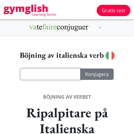
Gratis test
Böjning av italienska verb
BÖJNING AV VERBET
Ripalpitare på
Italienska