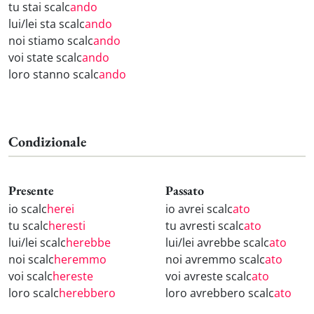
tu stai scalc
ando
lui/lei sta scalc
ando
noi stiamo scalc
ando
voi state scalc
ando
loro stanno scalc
ando
Condizionale
Presente
Passato
io scalc
herei
io avrei scalc
ato
tu scalc
heresti
tu avresti scalc
ato
lui/lei scalc
herebbe
lui/lei avrebbe scalc
ato
noi scalc
heremmo
noi avremmo scalc
ato
voi scalc
hereste
voi avreste scalc
ato
loro scalc
herebbero
loro avrebbero scalc
ato