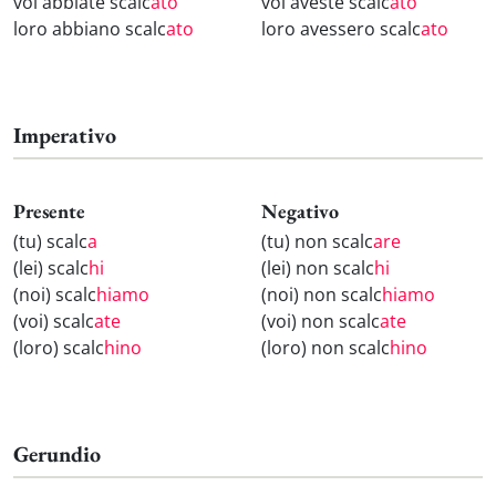
voi abbiate scalc
ato
voi aveste scalc
ato
loro abbiano scalc
ato
loro avessero scalc
ato
Imperativo
Presente
Negativo
(tu) scalc
a
(tu) non scalc
are
(lei) scalc
hi
(lei) non scalc
hi
(noi) scalc
hiamo
(noi) non scalc
hiamo
(voi) scalc
ate
(voi) non scalc
ate
(loro) scalc
hino
(loro) non scalc
hino
Gerundio