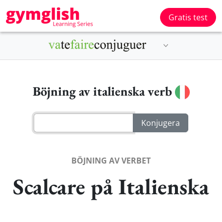
Gratis test
Böjning av italienska verb
BÖJNING AV VERBET
Scalcare på Italienska