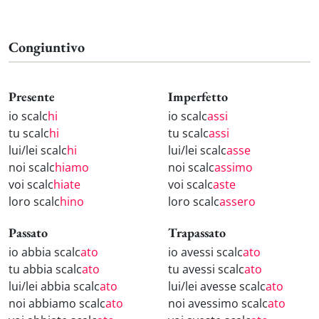
Congiuntivo
Presente
Imperfetto
io scalc
hi
io scalc
assi
tu scalc
hi
tu scalc
assi
lui/lei scalc
hi
lui/lei scalc
asse
noi scalc
hiamo
noi scalc
assimo
voi scalc
hiate
voi scalc
aste
loro scalc
hino
loro scalc
assero
Passato
Trapassato
io abbia scalc
ato
io avessi scalc
ato
tu abbia scalc
ato
tu avessi scalc
ato
lui/lei abbia scalc
ato
lui/lei avesse scalc
ato
noi abbiamo scalc
ato
noi avessimo scalc
ato