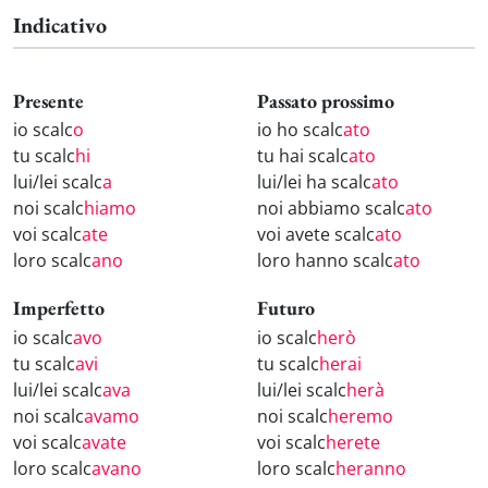
Indicativo
Presente
Passato prossimo
io scalc
o
io ho scalc
ato
tu scalc
hi
tu hai scalc
ato
lui/lei scalc
a
lui/lei ha scalc
ato
noi scalc
hiamo
noi abbiamo scalc
ato
voi scalc
ate
voi avete scalc
ato
loro scalc
ano
loro hanno scalc
ato
Imperfetto
Futuro
io scalc
avo
io scalc
herò
tu scalc
avi
tu scalc
herai
lui/lei scalc
ava
lui/lei scalc
herà
noi scalc
avamo
noi scalc
heremo
voi scalc
avate
voi scalc
herete
loro scalc
avano
loro scalc
heranno