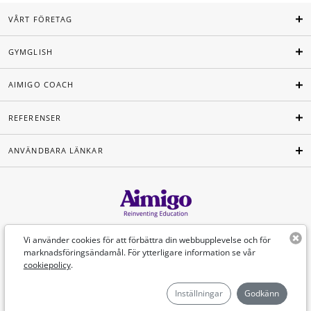
VÅRT FÖRETAG
GYMGLISH
AIMIGO COACH
REFERENSER
ANVÄNDBARA LÄNKAR
Svenska
Vi använder cookies för att förbättra din webbupplevelse och för
marknadsföringsändamål. För ytterligare information se vår
cookiepolicy
.
©Aimigo 2026
Inställningar
Godkänn