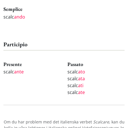
Semplice
scalc
ando
Participio
Presente
Passato
scalc
ante
scalc
ato
scalc
ata
scalc
ati
scalc
ate
Om du har problem med det italienska verbet
Scalcare
, kan du
kolla in våra
lektioner i italienska online
! Vatefaireconjuguer är