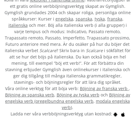
ett gratis online verbböjningsverktyg skapat av Gymglish.
Gymglish grundades 2004 och skapar roliga, personliga online
språkkurser: Kurser i
engelska
,
spanska
,
tyska
,
franska
,
italienska
och mer. Böj alla italienska verb (i alla grupper) i
varje tempus och modus: Indicativo, Passato remoto,
Trapassato remoto, Passato, Imperfetto, Trapassato prossimo,
Futuro anteriore med mera. Är du osäker på hur du böjer det
italienska verbet
Scalcare
? Skriv bara in
Scalcare
i sökfältet för
att se hur det böjs på italienska. Du kan också böja en hel
mening, till exempel ”böj ett verb!”. För att förbättra din
stavning erbjuder Gymglish även onlinekurser i italienska och
ger dig tillgång till många italienska grammatikregler,
stavnings- och böjningsregler för att lära dig språket.
Våra online verktyg för att böja verb:
Böjning av franska verb
,
Böjning av spanska verb
,
Böjning av tyska verb
och
Böjning av
engelska verb
(
oregelbundna engelska verb
,
modala engelska
verb
).
Ladda ner våra verbböjningsverktyg utan kostnad: