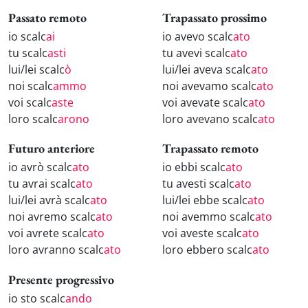
Passato remoto
Trapassato prossimo
io scalc
ai
io avevo scalc
ato
tu scalc
asti
tu avevi scalc
ato
lui/lei scalc
ò
lui/lei aveva scalc
ato
noi scalc
ammo
noi avevamo scalc
ato
voi scalc
aste
voi avevate scalc
ato
loro scalc
arono
loro avevano scalc
ato
Futuro anteriore
Trapassato remoto
io avrò scalc
ato
io ebbi scalc
ato
tu avrai scalc
ato
tu avesti scalc
ato
lui/lei avrà scalc
ato
lui/lei ebbe scalc
ato
noi avremo scalc
ato
noi avemmo scalc
ato
voi avrete scalc
ato
voi aveste scalc
ato
loro avranno scalc
ato
loro ebbero scalc
ato
Presente progressivo
io sto scalc
ando