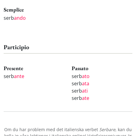
Semplice
serb
ando
Participio
Presente
Passato
serb
ante
serb
ato
serb
ata
serb
ati
serb
ate
Om du har problem med det italienska verbet
Serbare
, kan du
kolla in våra
lektioner i italienska online
! Vatefaireconjuguer är