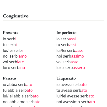
Congiuntivo
Presente
Imperfetto
io serb
i
io serb
assi
tu serb
i
tu serb
assi
lui/lei serb
i
lui/lei serb
asse
noi serb
iamo
noi serb
assimo
voi serb
iate
voi serb
aste
loro serb
ino
loro serb
assero
Passato
Trapassato
io abbia serb
ato
io avessi serb
ato
tu abbia serb
ato
tu avessi serb
ato
lui/lei abbia serb
ato
lui/lei avesse serb
ato
noi abbiamo serb
ato
noi avessimo serb
ato