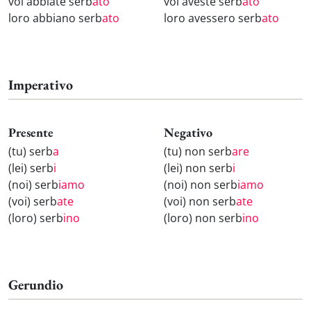
voi abbiate serb
ato
voi aveste serb
ato
loro abbiano serb
ato
loro avessero serb
ato
Imperativo
Presente
Negativo
(tu) serb
a
(tu) non serb
are
(lei) serb
i
(lei) non serb
i
(noi) serb
iamo
(noi) non serb
iamo
(voi) serb
ate
(voi) non serb
ate
(loro) serb
ino
(loro) non serb
ino
Gerundio