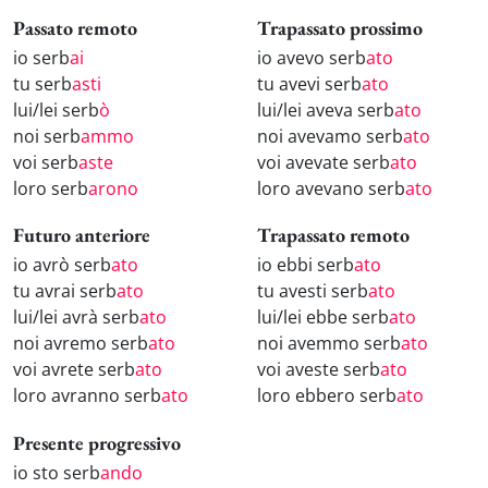
Passato remoto
Trapassato prossimo
io serb
ai
io avevo serb
ato
tu serb
asti
tu avevi serb
ato
lui/lei serb
ò
lui/lei aveva serb
ato
noi serb
ammo
noi avevamo serb
ato
voi serb
aste
voi avevate serb
ato
loro serb
arono
loro avevano serb
ato
Futuro anteriore
Trapassato remoto
io avrò serb
ato
io ebbi serb
ato
tu avrai serb
ato
tu avesti serb
ato
lui/lei avrà serb
ato
lui/lei ebbe serb
ato
noi avremo serb
ato
noi avemmo serb
ato
voi avrete serb
ato
voi aveste serb
ato
loro avranno serb
ato
loro ebbero serb
ato
Presente progressivo
io sto serb
ando