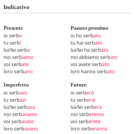
Indicativo
Presente
Passato prossimo
io serb
o
io ho serb
ato
tu serb
i
tu hai serb
ato
lui/lei serb
a
lui/lei ha serb
ato
noi serb
iamo
noi abbiamo serb
ato
voi serb
ate
voi avete serb
ato
loro serb
ano
loro hanno serb
ato
Imperfetto
Futuro
io serb
avo
io serb
erò
tu serb
avi
tu serb
erai
lui/lei serb
ava
lui/lei serb
erà
noi serb
avamo
noi serb
eremo
voi serb
avate
voi serb
erete
loro serb
avano
loro serb
eranno