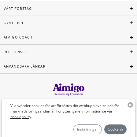
VÅRT FÖRETAG
GYMGLISH
AIMIGO COACH
REFERENSER
ANVÄNDBARA LÄNKAR
Svenska
Vi använder cookies för att förbättra din webbupplevelse och för
marknadsföringsändamål. För ytterligare information se vår
cookiepolicy
.
©Aimigo 2026
Inställningar
Godkänn