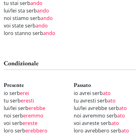
tu stai serb
ando
lui/lei sta serb
ando
noi stiamo serb
ando
voi state serb
ando
loro stanno serb
ando
Condizionale
Presente
Passato
io serb
erei
io avrei serb
ato
tu serb
eresti
tu avresti serb
ato
lui/lei serb
erebbe
lui/lei avrebbe serb
ato
noi serb
eremmo
noi avremmo serb
ato
voi serb
ereste
voi avreste serb
ato
loro serb
erebbero
loro avrebbero serb
ato