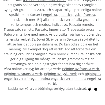
ett gratis online verbböjningsverktyg skapat av Gymglish.
Gymglish grundades 2004 och skapar roliga, personliga online
språkkurser: Kurser i
engelska
,
spanska
,
tyska
,
franska
,
italienska
och mer. Böj alla italienska verb (i alla grupper) i
varje tempus och modus: Indicativo, Passato remoto,
Trapassato remoto, Passato, Imperfetto, Trapassato prossimo,
Futuro anteriore med mera. Är du osäker på hur du böjer det
italienska verbet
Serbare
? Skriv bara in
Serbare
i sökfältet för
att se hur det böjs på italienska. Du kan också böja en hel
mening, till exempel ”böj ett verb!”. För att förbättra din
stavning erbjuder Gymglish även onlinekurser i italienska och
ger dig tillgång till många italienska grammatikregler,
stavnings- och böjningsregler för att lära dig språket.
Våra online verktyg för att böja verb:
Böjning av franska verb
,
Böjning av spanska verb
,
Böjning av tyska verb
och
Böjning av
engelska verb
(
oregelbundna engelska verb
,
modala engelska
verb
).
Ladda ner våra verbböjningsverktyg utan kostnad: