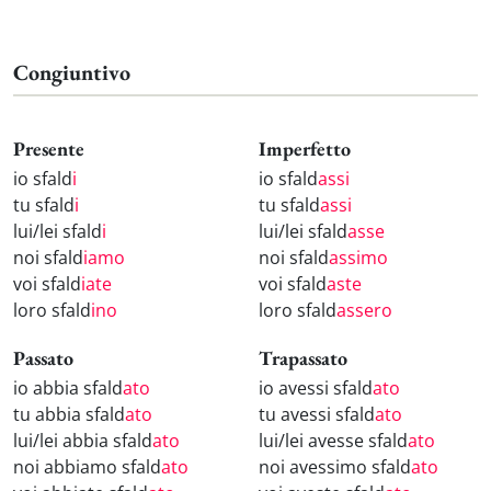
Congiuntivo
Presente
Imperfetto
io sfald
i
io sfald
assi
tu sfald
i
tu sfald
assi
lui/lei sfald
i
lui/lei sfald
asse
noi sfald
iamo
noi sfald
assimo
voi sfald
iate
voi sfald
aste
loro sfald
ino
loro sfald
assero
Passato
Trapassato
io abbia sfald
ato
io avessi sfald
ato
tu abbia sfald
ato
tu avessi sfald
ato
lui/lei abbia sfald
ato
lui/lei avesse sfald
ato
noi abbiamo sfald
ato
noi avessimo sfald
ato