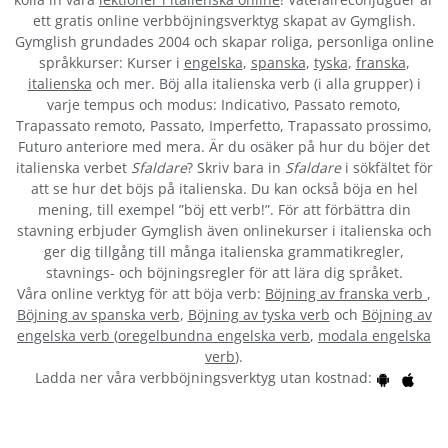
ett gratis online verbböjningsverktyg skapat av Gymglish.
Gymglish grundades 2004 och skapar roliga, personliga online
språkkurser: Kurser i
engelska
,
spanska
,
tyska
,
franska
,
italienska
och mer. Böj alla italienska verb (i alla grupper) i
varje tempus och modus: Indicativo, Passato remoto,
Trapassato remoto, Passato, Imperfetto, Trapassato prossimo,
Futuro anteriore med mera. Är du osäker på hur du böjer det
italienska verbet
Sfaldare
? Skriv bara in
Sfaldare
i sökfältet för
att se hur det böjs på italienska. Du kan också böja en hel
mening, till exempel ”böj ett verb!”. För att förbättra din
stavning erbjuder Gymglish även onlinekurser i italienska och
ger dig tillgång till många italienska grammatikregler,
stavnings- och böjningsregler för att lära dig språket.
Våra online verktyg för att böja verb:
Böjning av franska verb
,
Böjning av spanska verb
,
Böjning av tyska verb
och
Böjning av
engelska verb
(
oregelbundna engelska verb
,
modala engelska
verb
).
Ladda ner våra verbböjningsverktyg utan kostnad: