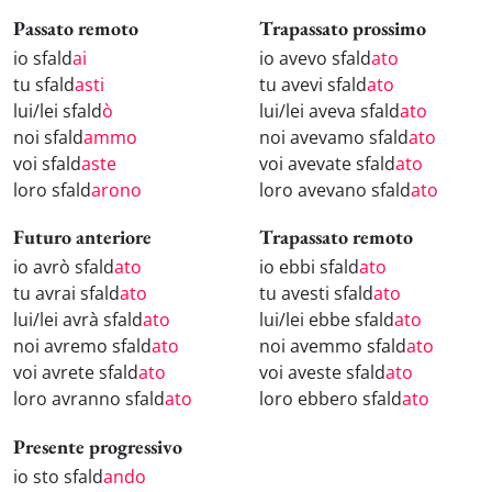
Passato remoto
Trapassato prossimo
io sfald
ai
io avevo sfald
ato
tu sfald
asti
tu avevi sfald
ato
lui/lei sfald
ò
lui/lei aveva sfald
ato
noi sfald
ammo
noi avevamo sfald
ato
voi sfald
aste
voi avevate sfald
ato
loro sfald
arono
loro avevano sfald
ato
Futuro anteriore
Trapassato remoto
io avrò sfald
ato
io ebbi sfald
ato
tu avrai sfald
ato
tu avesti sfald
ato
lui/lei avrà sfald
ato
lui/lei ebbe sfald
ato
noi avremo sfald
ato
noi avemmo sfald
ato
voi avrete sfald
ato
voi aveste sfald
ato
loro avranno sfald
ato
loro ebbero sfald
ato
Presente progressivo
io sto sfald
ando