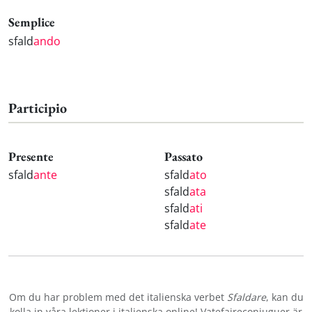
Semplice
sfald
ando
Participio
Presente
Passato
sfald
ante
sfald
ato
sfald
ata
sfald
ati
sfald
ate
Om du har problem med det italienska verbet
Sfaldare
, kan du
kolla in våra
lektioner i italienska online
! Vatefaireconjuguer är