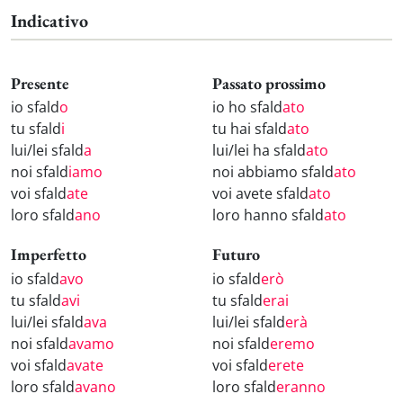
Indicativo
Presente
Passato prossimo
io sfald
o
io ho sfald
ato
tu sfald
i
tu hai sfald
ato
lui/lei sfald
a
lui/lei ha sfald
ato
noi sfald
iamo
noi abbiamo sfald
ato
voi sfald
ate
voi avete sfald
ato
loro sfald
ano
loro hanno sfald
ato
Imperfetto
Futuro
io sfald
avo
io sfald
erò
tu sfald
avi
tu sfald
erai
lui/lei sfald
ava
lui/lei sfald
erà
noi sfald
avamo
noi sfald
eremo
voi sfald
avate
voi sfald
erete
loro sfald
avano
loro sfald
eranno