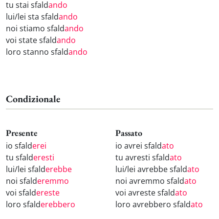
tu stai sfald
ando
lui/lei sta sfald
ando
noi stiamo sfald
ando
voi state sfald
ando
loro stanno sfald
ando
Condizionale
Presente
Passato
io sfald
erei
io avrei sfald
ato
tu sfald
eresti
tu avresti sfald
ato
lui/lei sfald
erebbe
lui/lei avrebbe sfald
ato
noi sfald
eremmo
noi avremmo sfald
ato
voi sfald
ereste
voi avreste sfald
ato
loro sfald
erebbero
loro avrebbero sfald
ato