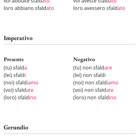
voi abbiate sfald
ato
voi aveste sfald
ato
loro abbiano sfald
ato
loro avessero sfald
ato
Imperativo
Presente
Negativo
(tu) sfald
a
(tu) non sfald
are
(lei) sfald
i
(lei) non sfald
i
(noi) sfald
iamo
(noi) non sfald
iamo
(voi) sfald
ate
(voi) non sfald
ate
(loro) sfald
ino
(loro) non sfald
ino
Gerundio