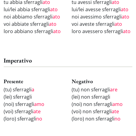
tu abbia sferragli
ato
tu avessi sferragli
ato
lui/lei abbia sferragli
ato
lui/lei avesse sferragli
ato
noi abbiamo sferragli
ato
noi avessimo sferragli
ato
voi abbiate sferragli
ato
voi aveste sferragli
ato
loro abbiano sferragli
ato
loro avessero sferragli
ato
Imperativo
Presente
Negativo
(tu) sferragli
a
(tu) non sferragli
are
(lei) sferragli
(lei) non sferragli
(noi) sferragli
amo
(noi) non sferragli
amo
(voi) sferragli
ate
(voi) non sferragli
ate
(loro) sferragli
no
(loro) non sferragli
no