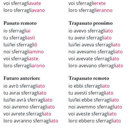
voi sferragli
avate
voi sferragli
erete
loro sferragli
avano
loro sferragli
eranno
Passato remoto
Trapassato prossimo
io sferragli
ai
io avevo sferragli
ato
tu sferragli
asti
tu avevi sferragli
ato
lui/lei sferragli
ò
lui/lei aveva sferragli
ato
noi sferragli
ammo
noi avevamo sferragli
ato
voi sferragli
aste
voi avevate sferragli
ato
loro sferragli
arono
loro avevano sferragli
ato
Futuro anteriore
Trapassato remoto
io avrò sferragli
ato
io ebbi sferragli
ato
tu avrai sferragli
ato
tu avesti sferragli
ato
lui/lei avrà sferragli
ato
lui/lei ebbe sferragli
ato
noi avremo sferragli
ato
noi avemmo sferragli
ato
voi avrete sferragli
ato
voi aveste sferragli
ato
loro avranno sferragli
ato
loro ebbero sferragli
ato