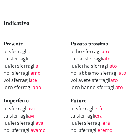
Indicativo
Presente
Passato prossimo
io sferragli
o
io ho sferragli
ato
tu sferragli
tu hai sferragli
ato
lui/lei sferragli
a
lui/lei ha sferragli
ato
noi sferragli
amo
noi abbiamo sferragli
ato
voi sferragli
ate
voi avete sferragli
ato
loro sferragli
ano
loro hanno sferragli
ato
Imperfetto
Futuro
io sferragli
avo
io sferragli
erò
tu sferragli
avi
tu sferragli
erai
lui/lei sferragli
ava
lui/lei sferragli
erà
noi sferragli
avamo
noi sferragli
eremo