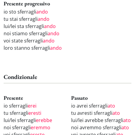
Presente progressivo
io sto sferragli
ando
tu stai sferragli
ando
lui/lei sta sferragli
ando
noi stiamo sferragli
ando
voi state sferragli
ando
loro stanno sferragli
ando
Condizionale
Presente
Passato
io sferragli
erei
io avrei sferragli
ato
tu sferragli
eresti
tu avresti sferragli
ato
lui/lei sferragli
erebbe
lui/lei avrebbe sferragli
ato
noi sferragli
eremmo
noi avremmo sferragli
ato
voi sferragli
ereste
voi avreste sferragli
ato