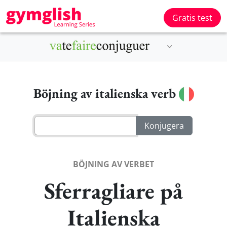
Gratis test
Böjning av italienska verb
BÖJNING AV VERBET
Sferragliare på
Italienska