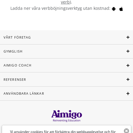
verb
).
Ladda ner våra verbböjningsverktyg utan kostnad:
VÅRT FÖRETAG
GYMGLISH
AIMIGO COACH
REFERENSER
ANVÄNDBARA LÄNKAR
Svenska
Vi använder cookies för att förbättra din webbupplevelse och för