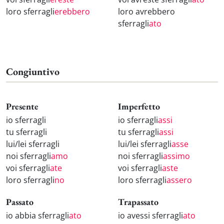
loro sferragli
erebbero
loro avrebbero
sferragli
ato
Congiuntivo
Presente
Imperfetto
io sferragli
io sferragli
assi
tu sferragli
tu sferragli
assi
lui/lei sferragli
lui/lei sferragli
asse
noi sferragli
amo
noi sferragli
assimo
voi sferragli
ate
voi sferragli
aste
loro sferragli
no
loro sferragli
assero
Passato
Trapassato
io abbia sferragli
ato
io avessi sferragli
ato