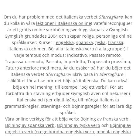
Om du har problem med det italienska verbet
Sferragliare
, kan
du kolla in våra
lektioner i italienska online
! Vatefaireconjuguer
är ett gratis online verbböjningsverktyg skapat av Gymglish.
Gymglish grundades 2004 och skapar roliga, personliga online
språkkurser: Kurser i
engelska
,
spanska
,
tyska
,
franska
,
italienska
och mer. Böj alla italienska verb (i alla grupper) i
varje tempus och modus: Indicativo, Passato remoto,
Trapassato remoto, Passato, Imperfetto, Trapassato prossimo,
Futuro anteriore med mera. Är du osäker på hur du böjer det
italienska verbet
Sferragliare
? Skriv bara in
Sferragliare
i
sökfältet för att se hur det böjs på italienska. Du kan också
böja en hel mening, till exempel ”böj ett verb!”. För att
förbättra din stavning erbjuder Gymglish även onlinekurser i
italienska och ger dig tillgång till många italienska
grammatikregler, stavnings- och böjningsregler för att lära dig
språket.
Våra online verktyg för att böja verb:
Böjning av franska verb
,
Böjning av spanska verb
,
Böjning av tyska verb
och
Böjning av
engelska verb
(
oregelbundna engelska verb
,
modala engelska