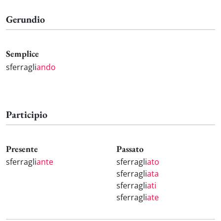
Gerundio
Semplice
sferragli
ando
Participio
Presente
Passato
sferragli
ante
sferragli
ato
sferragli
ata
sferragli
ati
sferragli
ate