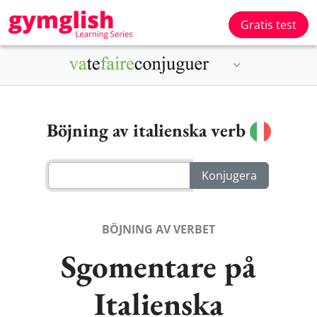
Gratis test
Böjning av italienska verb
BÖJNING AV VERBET
Sgomentare på
Italienska