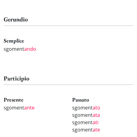
Gerundio
Semplice
sgoment
ando
Participio
Presente
Passato
sgoment
ante
sgoment
ato
sgoment
ata
sgoment
ati
sgoment
ate