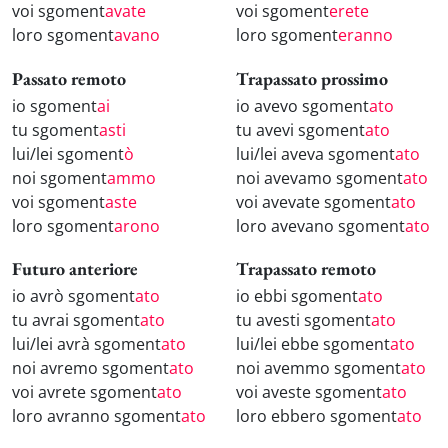
voi sgoment
avate
voi sgoment
erete
loro sgoment
avano
loro sgoment
eranno
Passato remoto
Trapassato prossimo
io sgoment
ai
io avevo sgoment
ato
tu sgoment
asti
tu avevi sgoment
ato
lui/lei sgoment
ò
lui/lei aveva sgoment
ato
noi sgoment
ammo
noi avevamo sgoment
ato
voi sgoment
aste
voi avevate sgoment
ato
loro sgoment
arono
loro avevano sgoment
ato
Futuro anteriore
Trapassato remoto
io avrò sgoment
ato
io ebbi sgoment
ato
tu avrai sgoment
ato
tu avesti sgoment
ato
lui/lei avrà sgoment
ato
lui/lei ebbe sgoment
ato
noi avremo sgoment
ato
noi avemmo sgoment
ato
voi avrete sgoment
ato
voi aveste sgoment
ato
loro avranno sgoment
ato
loro ebbero sgoment
ato