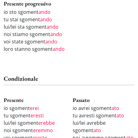
Presente progressivo
io sto sgoment
ando
tu stai sgoment
ando
lui/lei sta sgoment
ando
noi stiamo sgoment
ando
voi state sgoment
ando
loro stanno sgoment
ando
Condizionale
Presente
Passato
io sgoment
erei
io avrei sgoment
ato
tu sgoment
eresti
tu avresti sgoment
ato
lui/lei sgoment
erebbe
lui/lei avrebbe
noi sgoment
eremmo
sgoment
ato
voi sgoment
ereste
noi avremmo sgoment
ato