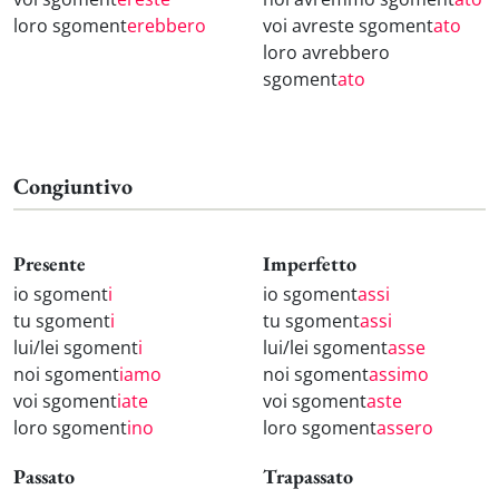
loro sgoment
erebbero
voi avreste sgoment
ato
loro avrebbero
sgoment
ato
Congiuntivo
Presente
Imperfetto
io sgoment
i
io sgoment
assi
tu sgoment
i
tu sgoment
assi
lui/lei sgoment
i
lui/lei sgoment
asse
noi sgoment
iamo
noi sgoment
assimo
voi sgoment
iate
voi sgoment
aste
loro sgoment
ino
loro sgoment
assero
Passato
Trapassato