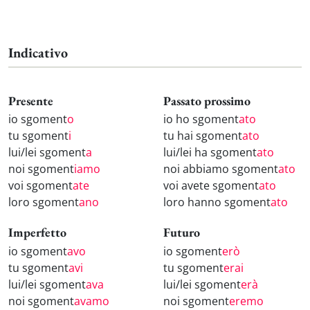
Indicativo
Presente
Passato prossimo
io sgoment
o
io ho sgoment
ato
tu sgoment
i
tu hai sgoment
ato
lui/lei sgoment
a
lui/lei ha sgoment
ato
noi sgoment
iamo
noi abbiamo sgoment
ato
voi sgoment
ate
voi avete sgoment
ato
loro sgoment
ano
loro hanno sgoment
ato
Imperfetto
Futuro
io sgoment
avo
io sgoment
erò
tu sgoment
avi
tu sgoment
erai
lui/lei sgoment
ava
lui/lei sgoment
erà
noi sgoment
avamo
noi sgoment
eremo