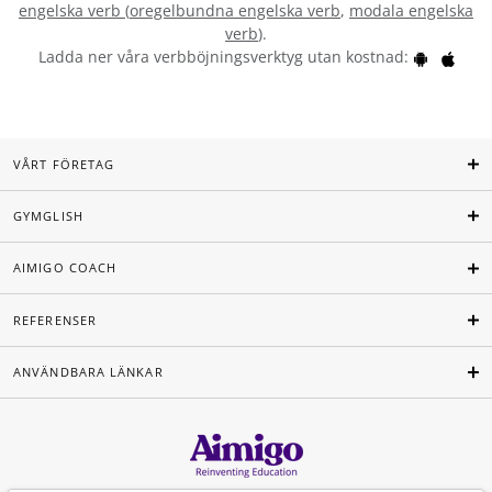
engelska verb
(
oregelbundna engelska verb
,
modala engelska
verb
).
Ladda ner våra verbböjningsverktyg utan kostnad:
VÅRT FÖRETAG
GYMGLISH
AIMIGO COACH
REFERENSER
ANVÄNDBARA LÄNKAR