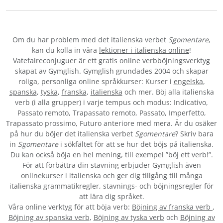
Om du har problem med det italienska verbet
Sgomentare
,
kan du kolla in våra
lektioner i italienska online
!
Vatefaireconjuguer är ett gratis online verbböjningsverktyg
skapat av Gymglish. Gymglish grundades 2004 och skapar
roliga, personliga online språkkurser: Kurser i
engelska
,
spanska
,
tyska
,
franska
,
italienska
och mer. Böj alla italienska
verb (i alla grupper) i varje tempus och modus: Indicativo,
Passato remoto, Trapassato remoto, Passato, Imperfetto,
Trapassato prossimo, Futuro anteriore med mera. Är du osäker
på hur du böjer det italienska verbet
Sgomentare
? Skriv bara
in
Sgomentare
i sökfältet för att se hur det böjs på italienska.
Du kan också böja en hel mening, till exempel ”böj ett verb!”.
För att förbättra din stavning erbjuder Gymglish även
onlinekurser i italienska och ger dig tillgång till många
italienska grammatikregler, stavnings- och böjningsregler för
att lära dig språket.
Våra online verktyg för att böja verb:
Böjning av franska verb
,
Böjning av spanska verb
,
Böjning av tyska verb
och
Böjning av