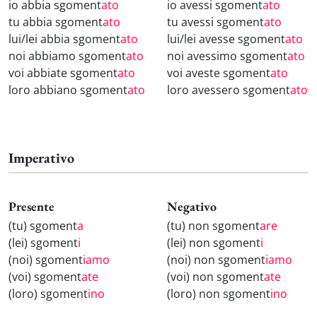
io abbia sgoment
ato
io avessi sgoment
ato
tu abbia sgoment
ato
tu avessi sgoment
ato
lui/lei abbia sgoment
ato
lui/lei avesse sgoment
ato
noi abbiamo sgoment
ato
noi avessimo sgoment
ato
voi abbiate sgoment
ato
voi aveste sgoment
ato
loro abbiano sgoment
ato
loro avessero sgoment
ato
Imperativo
Presente
Negativo
(tu) sgoment
a
(tu) non sgoment
are
(lei) sgoment
i
(lei) non sgoment
i
(noi) sgoment
iamo
(noi) non sgoment
iamo
(voi) sgoment
ate
(voi) non sgoment
ate
(loro) sgoment
ino
(loro) non sgoment
ino