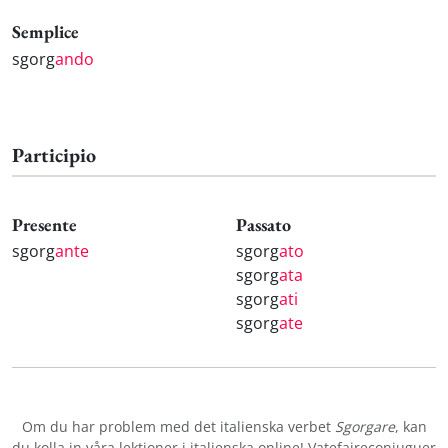
Semplice
sgorg
ando
Participio
Presente
Passato
sgorg
ante
sgorg
ato
sgorg
ata
sgorg
ati
sgorg
ate
Om du har problem med det italienska verbet
Sgorgare
, kan
du kolla in våra
lektioner i italienska online
! Vatefaireconjuguer