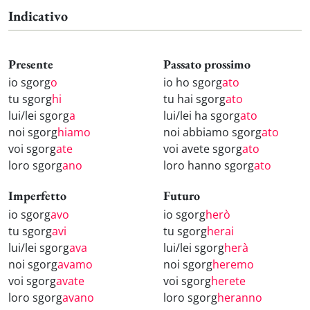
Indicativo
Presente
Passato prossimo
io sgorg
o
io ho sgorg
ato
tu sgorg
hi
tu hai sgorg
ato
lui/lei sgorg
a
lui/lei ha sgorg
ato
noi sgorg
hiamo
noi abbiamo sgorg
ato
voi sgorg
ate
voi avete sgorg
ato
loro sgorg
ano
loro hanno sgorg
ato
Imperfetto
Futuro
io sgorg
avo
io sgorg
herò
tu sgorg
avi
tu sgorg
herai
lui/lei sgorg
ava
lui/lei sgorg
herà
noi sgorg
avamo
noi sgorg
heremo
voi sgorg
avate
voi sgorg
herete
loro sgorg
avano
loro sgorg
heranno