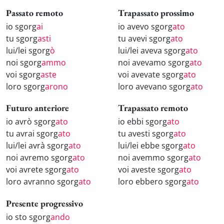
Passato remoto
Trapassato prossimo
io sgorg
ai
io avevo sgorg
ato
tu sgorg
asti
tu avevi sgorg
ato
lui/lei sgorg
ò
lui/lei aveva sgorg
ato
noi sgorg
ammo
noi avevamo sgorg
ato
voi sgorg
aste
voi avevate sgorg
ato
loro sgorg
arono
loro avevano sgorg
ato
Futuro anteriore
Trapassato remoto
io avrò sgorg
ato
io ebbi sgorg
ato
tu avrai sgorg
ato
tu avesti sgorg
ato
lui/lei avrà sgorg
ato
lui/lei ebbe sgorg
ato
noi avremo sgorg
ato
noi avemmo sgorg
ato
voi avrete sgorg
ato
voi aveste sgorg
ato
loro avranno sgorg
ato
loro ebbero sgorg
ato
Presente progressivo
io sto sgorg
ando