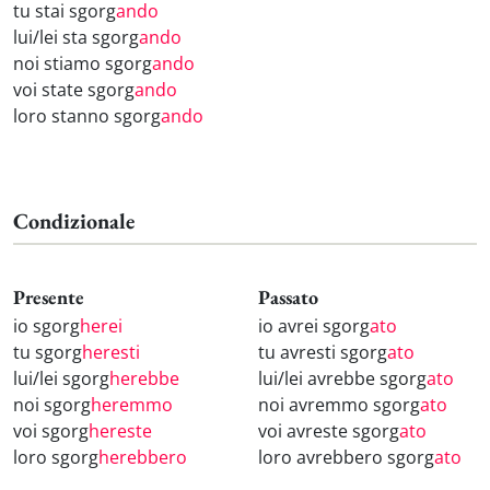
tu stai sgorg
ando
lui/lei sta sgorg
ando
noi stiamo sgorg
ando
voi state sgorg
ando
loro stanno sgorg
ando
Condizionale
Presente
Passato
io sgorg
herei
io avrei sgorg
ato
tu sgorg
heresti
tu avresti sgorg
ato
lui/lei sgorg
herebbe
lui/lei avrebbe sgorg
ato
noi sgorg
heremmo
noi avremmo sgorg
ato
voi sgorg
hereste
voi avreste sgorg
ato
loro sgorg
herebbero
loro avrebbero sgorg
ato