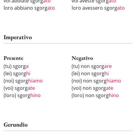
voi abbiate sgorg
ato
voi aveste sgorg
ato
loro abbiano sgorg
ato
loro avessero sgorg
ato
Imperativo
Presente
Negativo
(tu) sgorg
a
(tu) non sgorg
are
(lei) sgorg
hi
(lei) non sgorg
hi
(noi) sgorg
hiamo
(noi) non sgorg
hiamo
(voi) sgorg
ate
(voi) non sgorg
ate
(loro) sgorg
hino
(loro) non sgorg
hino
Gerundio