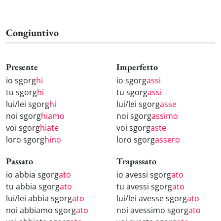
Congiuntivo
Presente
Imperfetto
io sgorg
hi
io sgorg
assi
tu sgorg
hi
tu sgorg
assi
lui/lei sgorg
hi
lui/lei sgorg
asse
noi sgorg
hiamo
noi sgorg
assimo
voi sgorg
hiate
voi sgorg
aste
loro sgorg
hino
loro sgorg
assero
Passato
Trapassato
io abbia sgorg
ato
io avessi sgorg
ato
tu abbia sgorg
ato
tu avessi sgorg
ato
lui/lei abbia sgorg
ato
lui/lei avesse sgorg
ato
noi abbiamo sgorg
ato
noi avessimo sgorg
ato