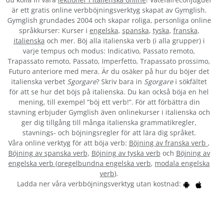
är ett gratis online verbböjningsverktyg skapat av Gymglish.
Gymglish grundades 2004 och skapar roliga, personliga online
språkkurser: Kurser i
engelska
,
spanska
,
tyska
,
franska
,
italienska
och mer. Böj alla italienska verb (i alla grupper) i
varje tempus och modus: Indicativo, Passato remoto,
Trapassato remoto, Passato, Imperfetto, Trapassato prossimo,
Futuro anteriore med mera. Är du osäker på hur du böjer det
italienska verbet
Sgorgare
? Skriv bara in
Sgorgare
i sökfältet
för att se hur det böjs på italienska. Du kan också böja en hel
mening, till exempel ”böj ett verb!”. För att förbättra din
stavning erbjuder Gymglish även onlinekurser i italienska och
ger dig tillgång till många italienska grammatikregler,
stavnings- och böjningsregler för att lära dig språket.
Våra online verktyg för att böja verb:
Böjning av franska verb
,
Böjning av spanska verb
,
Böjning av tyska verb
och
Böjning av
engelska verb
(
oregelbundna engelska verb
,
modala engelska
verb
).
Ladda ner våra verbböjningsverktyg utan kostnad: